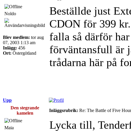
Beställde just Ext
Noldo
CDON för 399 kr. H
falla så därför har
Blev medlem:
tor aug
07, 2003 1:13 am
förväntansfull är j
Inlägg:
456
Ort:
Östergötland
trådarna här på f
Upp
Den stegrande
Inläggsrubrik:
Re: The Battle of Five Hou
kamelen
Lycka till, Tender
Maia