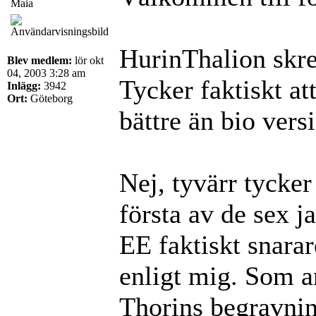
Maia
HurinThalion skr
Blev medlem:
lör okt
04, 2003 3:28 am
Tycker faktiskt a
Inlägg:
3942
Ort:
Göteborg
bättre än bio vers
Nej, tyvärr tycker 
första av de sex 
EE faktiskt snarar
enligt mig. Som an
Thorins begravni