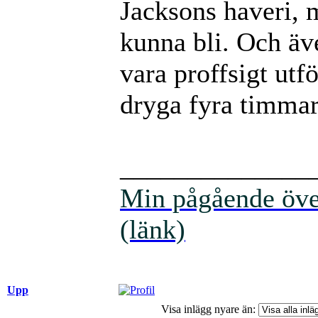
Jacksons haveri, 
kunna bli. Och äv
vara proffsigt utf
dryga fyra timma
______________
Min pågående över
(länk)
Upp
Visa inlägg nyare än: