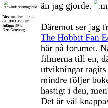
än jag gjorde.
Blev medlem:
lör okt
04, 2003 3:28 am
Däremot ser jag f
Inlägg:
3942
Ort:
Göteborg
The Hobbit Fan E
här på forumet. Nå
filmerna till en, 
utvikningar tagits
mindre följer boke
hastigt i den, men 
Det är väl knappas