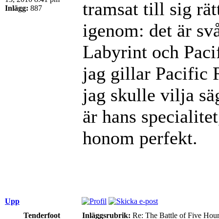
tramsat till sig rä
Inlägg:
887
igenom: det är svå
Labyrint och Paci
jag gillar Pacifi
jag skulle vilja s
är hans specialite
honom perfekt.
Upp
Tenderfoot
Inläggsrubrik:
Re: The Battle of Five Hou