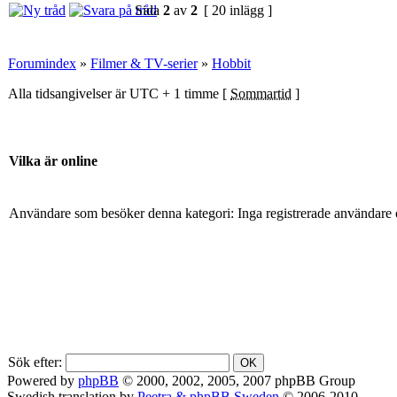
Sida
2
av
2
[ 20 inlägg ]
Forumindex
»
Filmer & TV-serier
»
Hobbit
Alla tidsangivelser är UTC + 1 timme [
Sommartid
]
Vilka är online
Användare som besöker denna kategori: Inga registrerade användare 
Sök efter:
Powered by
phpBB
© 2000, 2002, 2005, 2007 phpBB Group
Swedish translation by
Peetra & phpBB Sweden
© 2006-2010