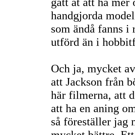
gått åt att ha me
handgjorda model
som ändå fanns i r
utförd än i hobbit
Och ja, mycket av 
att Jackson från b
här filmerna, att 
att ha en aning om
så föreställer jag
mycket bättre. E