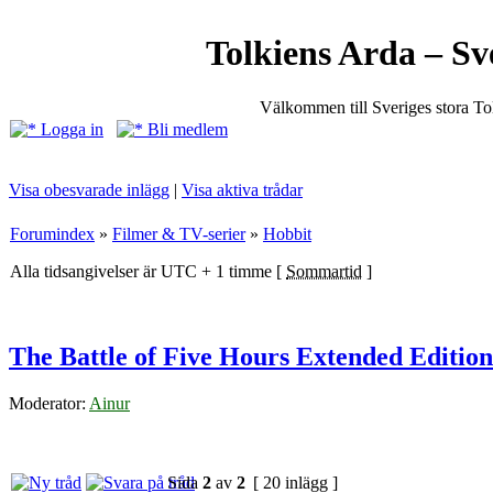
Tolkiens Arda – Sv
Välkommen till Sveriges stora T
Logga in
Bli medlem
Visa obesvarade inlägg
|
Visa aktiva trådar
Forumindex
»
Filmer & TV-serier
»
Hobbit
Alla tidsangivelser är UTC + 1 timme [
Sommartid
]
The Battle of Five Hours Extended Edition
Moderator:
Ainur
Sida
2
av
2
[ 20 inlägg ]