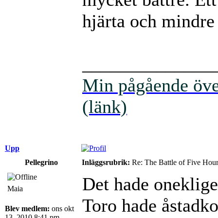
hjärta och mindre
______________
Min pågående över
(länk)
Upp
Pellegrino
Inläggsrubrik:
Re: The Battle of Five Hou
Det hade oneklige
Maia
Toro hade åstadko
Blev medlem:
ons okt
13, 2010 8:41 pm