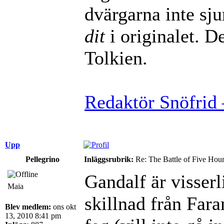
dvärgarna inte sj
dit
i originalet. De
Tolkien.
Redaktör Snöfrid 
Upp
Pellegrino
Inläggsrubrik:
Re: The Battle of Five Hou
Gandalf är visserli
Maia
skillnad från Far
Blev medlem:
ons okt
13, 2010 8:41 pm