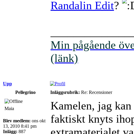
Randalin Edit
?
______________
Min pågående över
(länk)
Upp
Pellegrino
Inläggsrubrik:
Re: Recensioner
Kamelen, jag kan 
Maia
faktiskt knyts iho
Blev medlem:
ons okt
13, 2010 8:41 pm
extramaterialet var
Inlägg:
887