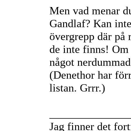
Men vad menar du
Gandlaf? Kan int
övergrepp där på r
de inte finns! Om
något nerdummad,
(Denethor har för
listan. Grrr.)
______________
Jag finner det for