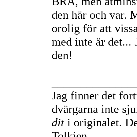
BRA, men åtminst
den här och var. M
orolig för att vis
med inte är det...
den!
______________
Jag finner det for
dvärgarna inte sj
dit
i originalet. De
Tolkien.