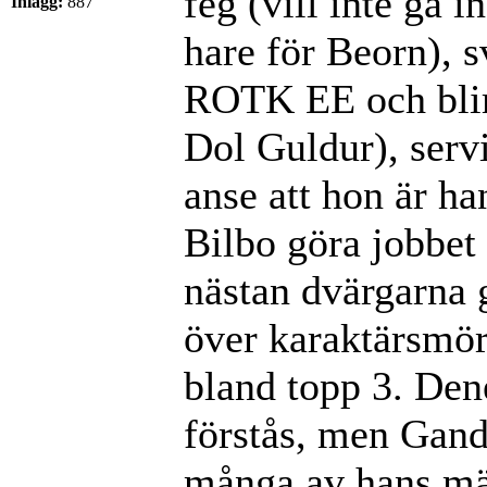
feg (vill inte gå 
Inlägg:
887
hare för Beorn), 
ROTK EE och blir 
Dol Guldur), servi
anse att hon är ha
Bilbo göra jobbet 
nästan dvärgarna g
över karaktärsmörd
bland topp 3. Den
förstås, men Gand
många av hans mä