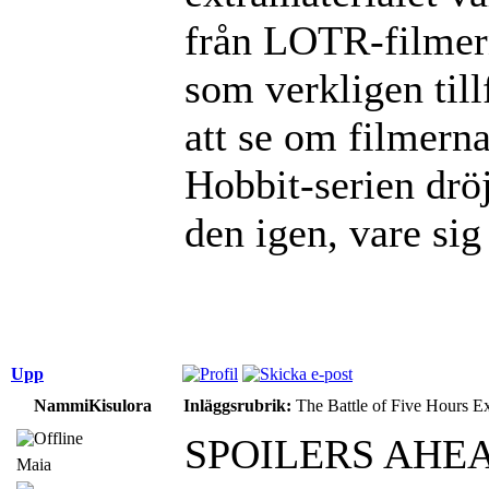
från LOTR-filmern
som verkligen till
att se om filmerna
Hobbit-serien dröj
den igen, vare sig
Upp
NammiKisulora
Inläggsrubrik:
The Battle of Five Hours E
SPOILERS AHE
Maia