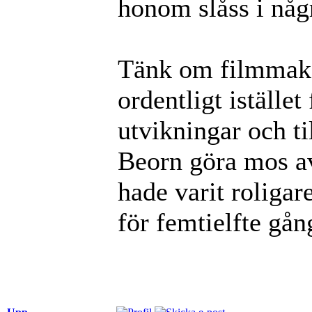
honom slåss i någr
Tänk om filmmaka
ordentligt istället
utvikningar och ti
Beorn göra mos av
hade varit roligar
för femtielfte gån