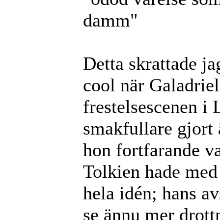
damm"
Detta skrattade jag
cool när Galadriel
frestelsescenen i
smakfullare gjort
hon fortfarande v
Tolkien hade med s
hela idén; hans av
se ännu mer drottn