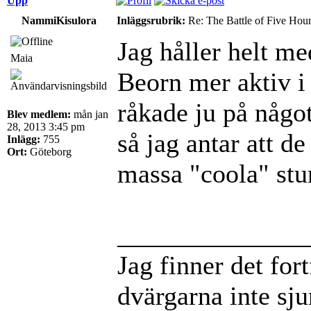
Upp
NammiKisulora
Inläggsrubrik:
Re: The Battle of Five Hou
Jag håller helt me
Maia
Beorn mer aktiv i
råkade ju på något
Blev medlem:
mån jan
28, 2013 3:45 pm
så jag antar att d
Inlägg:
755
Ort:
Göteborg
massa "coola" stun
______________
Jag finner det for
dvärgarna inte sj