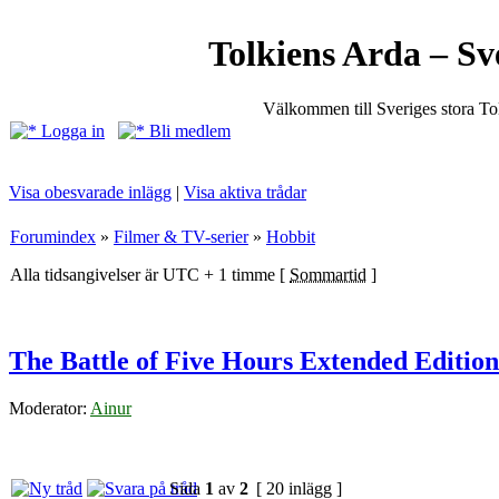
Tolkiens Arda – Sv
Välkommen till Sveriges stora T
Logga in
Bli medlem
Visa obesvarade inlägg
|
Visa aktiva trådar
Forumindex
»
Filmer & TV-serier
»
Hobbit
Alla tidsangivelser är UTC + 1 timme [
Sommartid
]
The Battle of Five Hours Extended Edition
Moderator:
Ainur
Sida
1
av
2
[ 20 inlägg ]