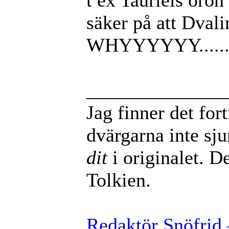
säker på att Dvali
WHYYYYYY.....
______________
Jag finner det for
dvärgarna inte sj
dit
i originalet. De
Tolkien.
Redaktör Snöfrid 