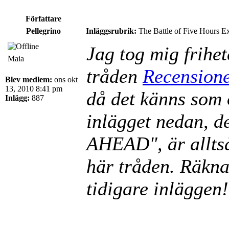
Författare
Pellegrino
Inläggsrubrik:
The Battle of Five Hours E
Jag tog mig frihet
Maia
tråden
Recension
Blev medlem:
ons okt
13, 2010 8:41 pm
då det känns som 
Inlägg:
887
inlägget nedan, 
AHEAD", är alltså
här tråden. Räkn
tidigare inläggen