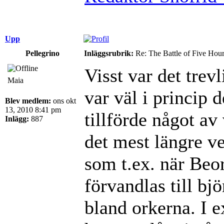
Upp
Pellegrino
Inläggsrubrik:
Re: The Battle of Five Hou
Visst var det trev
Maia
var väl i princip 
Blev medlem:
ons okt
13, 2010 8:41 pm
tillförde något av
Inlägg:
887
det mest längre ve
som t.ex. när Beo
förvandlas till bjö
bland orkerna. I e