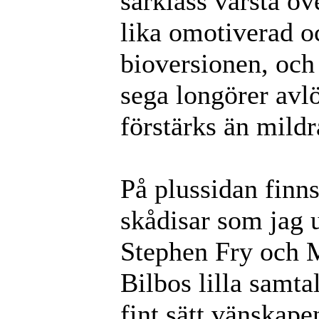
särklass värsta öv
lika omotiverad o
bioversionen, och
sega longörer avlö
förstärks än mildr
På plussidan finn
skådisar som jag 
Stephen Fry och 
Bilbos lilla samta
fint sätt vänskape