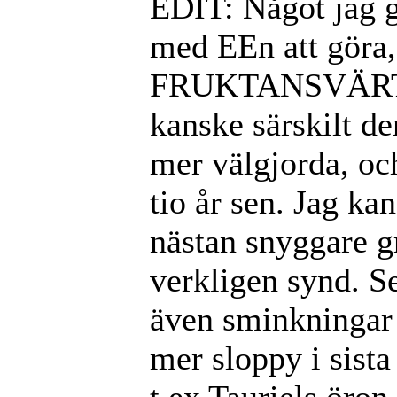
EDIT: Något jag g
med EEn att göra, 
FRUKTANSVÄRT då
kanske särskilt d
mer välgjorda, oc
tio år sen. Jag ka
nästan snyggare gr
verkligen synd. S
även sminkningar 
mer sloppy i sista
t ex Tauriels öron 