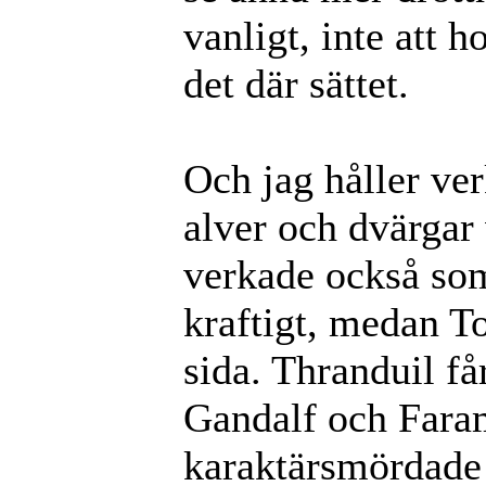
vanligt, inte att h
det där sättet.
Och jag håller ve
alver och dvärgar
verkade också som
kraftigt, medan To
sida. Thranduil få
Gandalf och Faram
karaktärsmördade