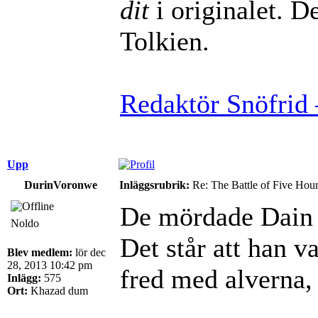
dit
i originalet. De
Tolkien.
Redaktör Snöfrid 
Upp
DurinVoronwe
Inläggsrubrik:
Re: The Battle of Five Hou
De mördade Dain 
Noldo
Det står att han 
Blev medlem:
lör dec
28, 2013 10:42 pm
fred med alverna,
Inlägg:
575
Ort:
Khazad dum