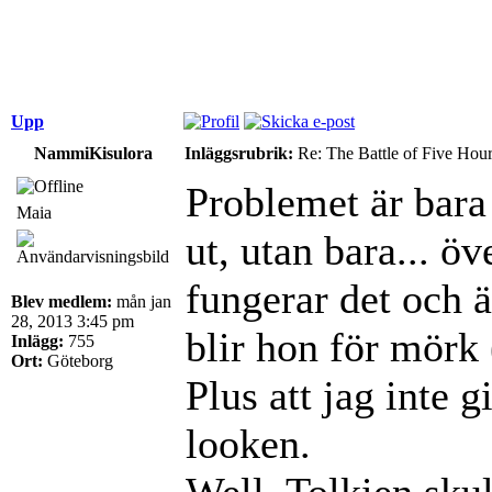
Upp
NammiKisulora
Inläggsrubrik:
Re: The Battle of Five Hou
Problemet är bara 
Maia
ut, utan bara... 
fungerar det och ä
Blev medlem:
mån jan
28, 2013 3:45 pm
blir hon för mörk 
Inlägg:
755
Ort:
Göteborg
Plus att jag inte 
looken.
Well, Tolkien skul