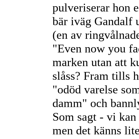
pulveriserar hon 
bär iväg Gandalf
(en av ringvålnad
"Even now you fad
marken utan att 
slåss? Fram tills 
"odöd varelse som
damm" och bannly
Som sagt - vi kan
men det känns li