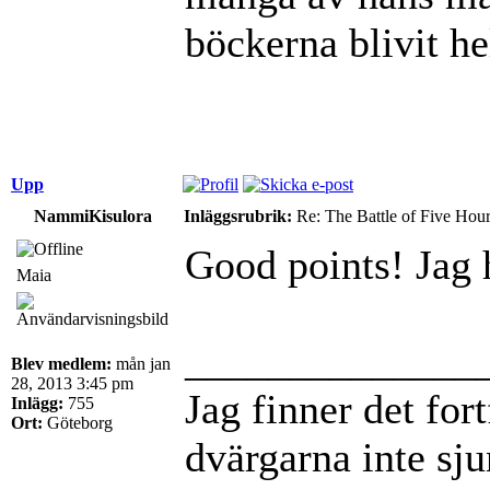
böckerna blivit he
Upp
NammiKisulora
Inläggsrubrik:
Re: The Battle of Five Hou
Good points! Jag h
Maia
______________
Blev medlem:
mån jan
28, 2013 3:45 pm
Jag finner det for
Inlägg:
755
Ort:
Göteborg
dvärgarna inte sj