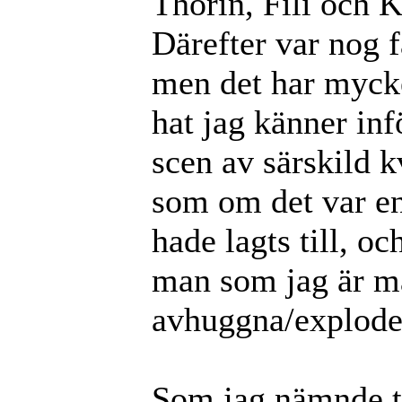
Thorin, Fili och 
Därefter var nog f
men det har mycke
hat jag känner inf
scen av särskild k
som om det var e
hade lagts till, o
man som jag är må
avhuggna/explode
Som jag nämnde ti