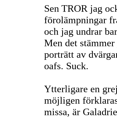
Sen TROR jag ocks
förolämpningar fr
och jag undrar bara
Men det stämmer 
porträtt av dvärg
oafs. Suck.
Ytterligare en gre
möjligen förklara
missa, är Galadrie