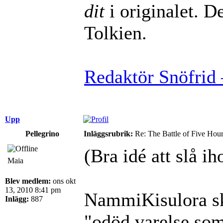
dit
i originalet. De
Tolkien.
Redaktör Snöfrid 
Upp
Pellegrino
Inläggsrubrik:
Re: The Battle of Five Hou
(Bra idé att slå i
Maia
Blev medlem:
ons okt
13, 2010 8:41 pm
NammiKisulora s
Inlägg:
887
"odöd varelse som