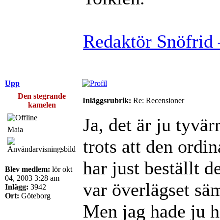
Redaktör Snöfrid 
Upp
Den stegrande
Inläggsrubrik:
Re: Recensioner
kamelen
Ja, det är ju tyvär
Maia
trots att den ordi
har just beställt d
Blev medlem:
lör okt
04, 2003 3:28 am
var överlägset säm
Inlägg:
3942
Ort:
Göteborg
Men jag hade ju h