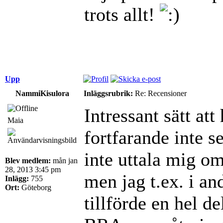
trots allt!
Upp
NammiKisulora
Inläggsrubrik:
Re: Recensioner
Intressant sätt at
Maia
fortfarande inte s
inte uttala mig om
Blev medlem:
mån jan
28, 2013 3:45 pm
men jag t.ex. i an
Inlägg:
755
Ort:
Göteborg
tillförde en hel de