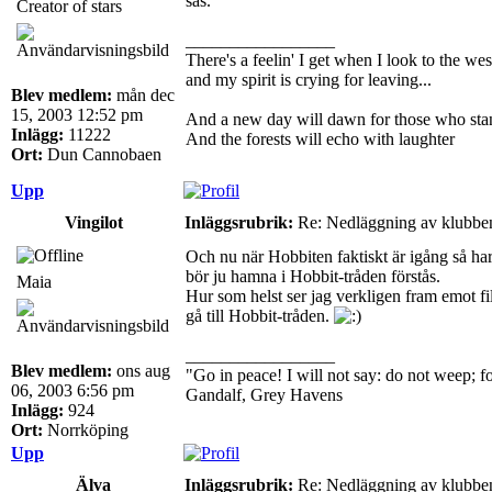
sas.
Creator of stars
_________________
There's a feelin' I get when I look to the wes
and my spirit is crying for leaving...
Blev medlem:
mån dec
15, 2003 12:52 pm
And a new day will dawn for those who sta
Inlägg:
11222
And the forests will echo with laughter
Ort:
Dun Cannobaen
Upp
Vingilot
Inläggsrubrik:
Re: Nedläggning av klubbe
Och nu när Hobbiten faktiskt är igång så har 
bör ju hamna i Hobbit-tråden förstås.
Maia
Hur som helst ser jag verkligen fram emot fil
gå till Hobbit-tråden.
_________________
Blev medlem:
ons aug
"Go in peace! I will not say: do not weep; for
06, 2003 6:56 pm
Gandalf, Grey Havens
Inlägg:
924
Ort:
Norrköping
Upp
Älva
Inläggsrubrik:
Re: Nedläggning av klubbe