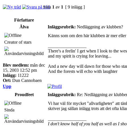
Sida
1
av
1
[ 9 inlägg ]
Författare
Älva
Inläggsrubrik:
Nedläggning av klubben?
Känns som om den här klubben är mer eller min
Creator of stars
_________________
There's a feelin' I get when I look to the wes
and my spirit is crying for leaving...
Blev medlem:
mån dec
And a new day will dawn for those who sta
15, 2003 12:52 pm
And the forests will echo with laughter
Inlägg:
11222
Ort:
Dun Cannobaen
Upp
Proudfeet
Inläggsrubrik:
Re: Nedläggning av klubbe
Vi har väl för mycket "allvarligheter" att tän
skriver jag sällan inlägg trots att det ofta klia
Sinda
_________________
I don't know half of you half as well as I sho