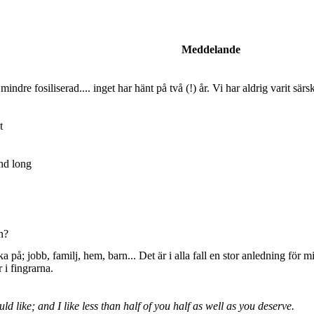
Meddelande
dre fosiliserad.... inget har hänt på två (!) år. Vi har aldrig varit sär
t
nd long
n?
ka på; jobb, familj, hem, barn... Det är i alla fall en stor anledning för 
r i fingrarna.
uld like; and I like less than half of you half as well as you deserve.