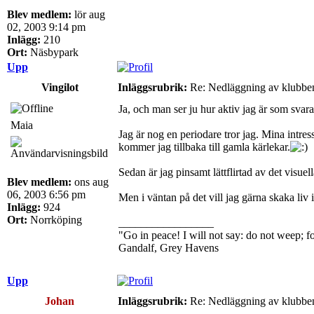
Blev medlem:
lör aug
02, 2003 9:14 pm
Inlägg:
210
Ort:
Näsbypark
Upp
Vingilot
Inläggsrubrik:
Re: Nedläggning av klubbe
Ja, och man ser ju hur aktiv jag är som svarar
Maia
Jag är nog en periodare tror jag. Mina intre
kommer jag tillbaka till gamla kärlekar.
Sedan är jag pinsamt lättflirtad av det visuel
Blev medlem:
ons aug
06, 2003 6:56 pm
Men i väntan på det vill jag gärna skaka liv 
Inlägg:
924
Ort:
Norrköping
_________________
"Go in peace! I will not say: do not weep; for
Gandalf, Grey Havens
Upp
Johan
Inläggsrubrik:
Re: Nedläggning av klubbe