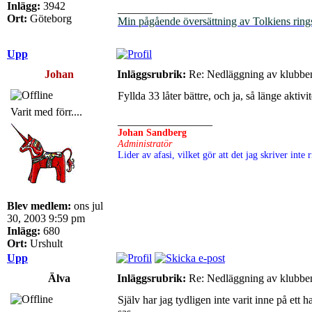
Inlägg:
3942
_________________
Ort:
Göteborg
Min pågående översättning av Tolkiens ring
Upp
Johan
Inläggsrubrik:
Re: Nedläggning av klubbe
Fyllda 33 låter bättre, och ja, så länge akti
Varit med förr....
_________________
Johan Sandberg
Administratör
Lider av afasi, vilket gör att det jag skriver int
Blev medlem:
ons jul
30, 2003 9:59 pm
Inlägg:
680
Ort:
Urshult
Upp
Älva
Inläggsrubrik:
Re: Nedläggning av klubbe
Själv har jag tydligen inte varit inne på et