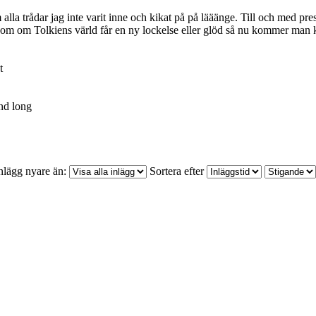
 alla trådar jag inte varit inne och kikat på på lääänge. Till och med pre
som om Tolkiens värld får en ny lockelse eller glöd så nu kommer man ka
t
nd long
nlägg nyare än:
Sortera efter