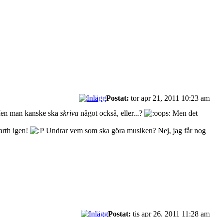
Postat:
tor apr 21, 2011 10:23 am
n man kanske ska
skriva
något också, eller...?
Men det
earth igen!
Undrar vem som ska göra musiken? Nej, jag får nog
Postat:
tis apr 26, 2011 11:28 am