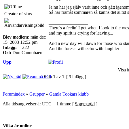
Ja nu har jag själv varit inne och gått igenom
Så här framåt sommaren så känns det alltid 
Creator of stars
_________________
There's a feelin' I get when I look to the wes
and my spirit is crying for leaving...
Blev medlem:
mån dec
15, 2003 12:52 pm
And a new day will dawn for those who sta
Inlägg:
11222
And the forests will echo with laughter
Ort:
Dun Cannobaen
Upp
Visa i
Sida
1
av
1
[ 9 inlägg ]
Forumindex
»
Grupper
»
Gamla Tookars klubb
Alla tidsangivelser är UTC + 1 timme [
Sommartid
]
Vilka är online