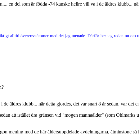
... en del som är födda -74 kanske hellre vill va i de äldres klubb... när
e riktigt alltid överensstämmer med det jag menade. Därför ber jag redan nu om ur
n?
 i de äldres klubb... när detta gjordes, det var snart 8 år sedan, var det
sedan att istället dra gränsen vid "mogen mannaålder" (som Ohlmarks utt
någon mening med de här åldersuppdelade avdelningarna, åtminstone så l