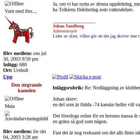
Ja, om vi har nytta av denna uppdelning, men.
ha Tolkiens födelsedag som vattendelare.
Varit med förr....
_________________
Johan Sandberg
Administratör
Lider av afasi, vilket gör att det jag skriver int
Blev medlem:
ons jul
30, 2003 9:59 pm
Inlägg:
680
Ort:
Urshult
Upp
Den stegrande
Inläggsrubrik:
Re: Nedläggning av klubbe
kamelen
Johan skrev:
en del som är födda -74 kanske hellre vill va
Maia
Det föreslogs redan för en herrans massa år 
en gräns så god som någon.
Blev medlem:
lör okt
Fast det är nog tveksamt om det alls finns 
04, 2003 3:28 am