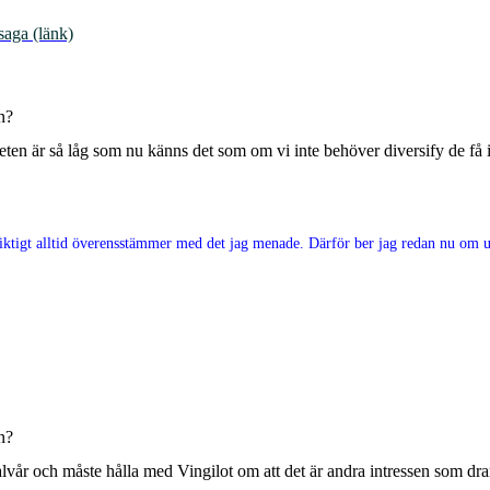
saga (länk)
n?
viteten är så låg som nu känns det som om vi inte behöver diversify de få
e riktigt alltid överensstämmer med det jag menade. Därför ber jag redan nu om ur
n?
t halvår och måste hålla med Vingilot om att det är andra intressen som 