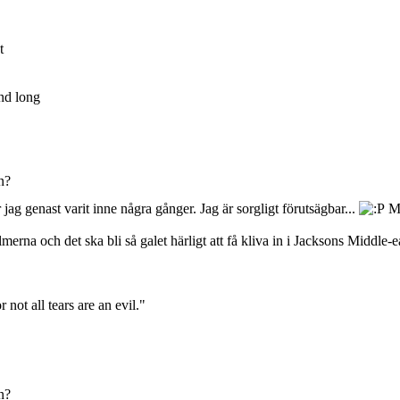
t
nd long
n?
jag genast varit inne några gånger. Jag är sorgligt förutsägbar...
Me
merna och det ska bli så galet härligt att få kliva in i Jacksons Middle-
 not all tears are an evil."
n?