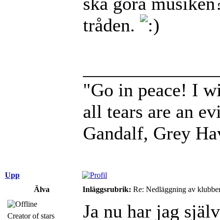
ska göra musiken? 
tråden.
______________
"Go in peace! I wi
all tears are an evi
Gandalf, Grey Ha
Upp
Älva
Inläggsrubrik:
Re: Nedläggning av klubbe
Ja nu har jag själ
Creator of stars