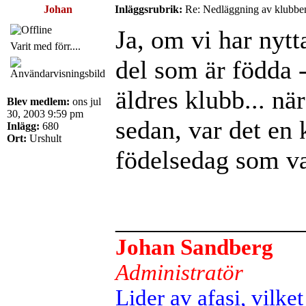
Johan
Inläggsrubrik:
Re: Nedläggning av klubbe
Ja, om vi har nytt
Varit med förr....
del som är födda -
äldres klubb... när
Blev medlem:
ons jul
30, 2003 9:59 pm
sedan, var det en 
Inlägg:
680
Ort:
Urshult
födelsedag som va
______________
Johan Sandberg
Administratör
Lider av afasi, vilket 