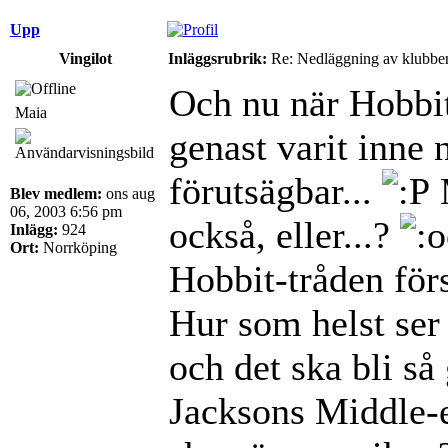
Upp
Vingilot
Inläggsrubrik:
Re: Nedläggning av klubbe
Och nu när Hobbite
Maia
genast varit inne 
förutsägbar...
Blev medlem:
ons aug
06, 2003 6:56 pm
också, eller...?
Inlägg:
924
Ort:
Norrköping
Hobbit-tråden förs
Hur som helst ser
och det ska bli så 
Jacksons Middle-