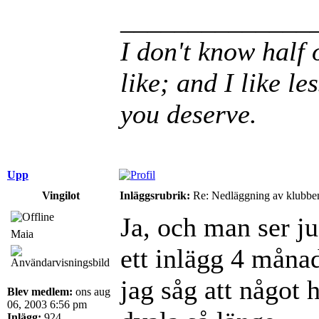
______________
I don't know half 
like; and I like le
you deserve.
Upp
Vingilot
Inläggsrubrik:
Re: Nedläggning av klubbe
Ja, och man ser ju
Maia
ett inlägg 4 månad
jag såg att något 
Blev medlem:
ons aug
06, 2003 6:56 pm
Inlägg:
924