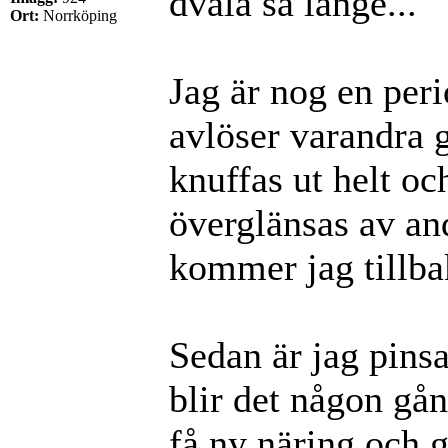
dvala så länge...
Ort:
Norrköping
Jag är nog en peri
avlöser varandra 
knuffas ut helt oc
överglänsas av a
kommer jag tillbak
Sedan är jag pinsam
blir det någon gån
få ny näring och g