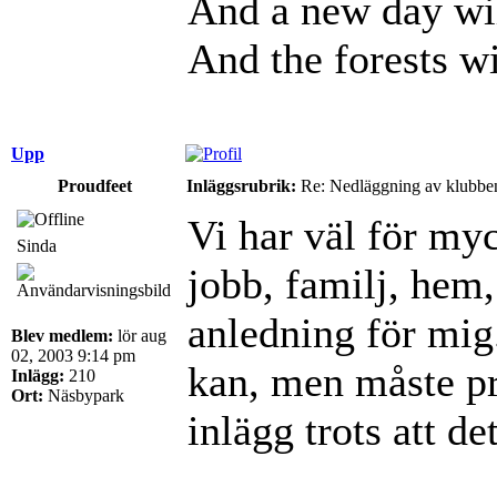
And a new day wil
And the forests wi
Upp
Proudfeet
Inläggsrubrik:
Re: Nedläggning av klubbe
Vi har väl för myc
Sinda
jobb, familj, hem, 
anledning för mig.
Blev medlem:
lör aug
02, 2003 9:14 pm
kan, men måste pri
Inlägg:
210
Ort:
Näsbypark
inlägg trots att de