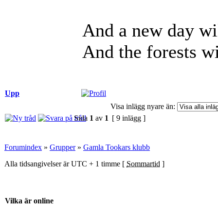
And a new day wil
And the forests wi
Upp
Visa inlägg nyare än:
Sida
1
av
1
[ 9 inlägg ]
Forumindex
»
Grupper
»
Gamla Tookars klubb
Alla tidsangivelser är UTC + 1 timme [
Sommartid
]
Vilka är online