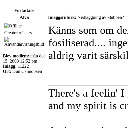
Författare
Älva
Inläggsrubrik:
Nedläggning av klubben?
Känns som om den
Creator of stars
fosiliserad.... ing
aldrig varit särsk
Blev medlem:
mån dec
15, 2003 12:52 pm
Inlägg:
11222
Ort:
Dun Cannobaen
______________
There's a feelin' 
and my spirit is cr