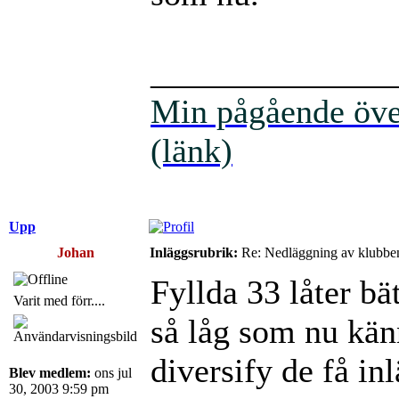
______________
Min pågående över
(länk)
Upp
Johan
Inläggsrubrik:
Re: Nedläggning av klubbe
Fyllda 33 låter bät
Varit med förr....
så låg som nu kän
diversify de få in
Blev medlem:
ons jul
30, 2003 9:59 pm