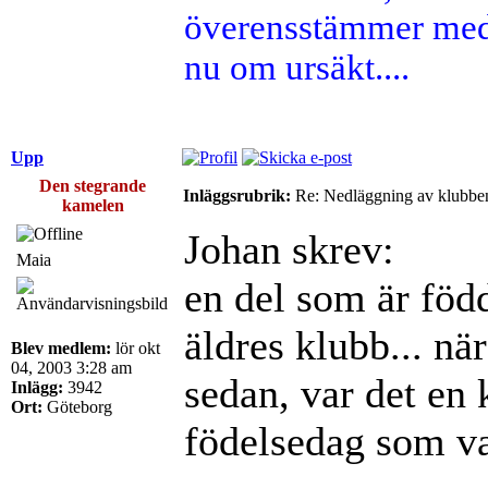
överensstämmer med 
nu om ursäkt....
Upp
Den stegrande
Inläggsrubrik:
Re: Nedläggning av klubbe
kamelen
Johan skrev:
Maia
en del som är född
äldres klubb... när
Blev medlem:
lör okt
04, 2003 3:28 am
sedan, var det en 
Inlägg:
3942
Ort:
Göteborg
födelsedag som va