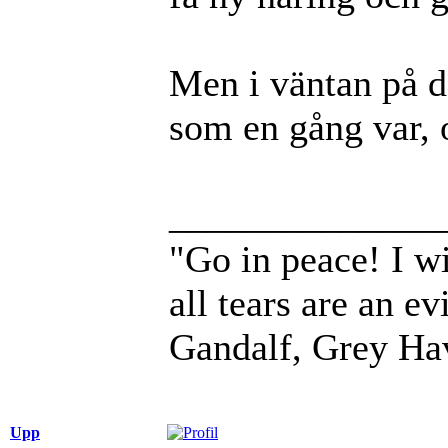
Men i väntan på de
som en gång var, 
______________
"Go in peace! I wi
all tears are an evi
Gandalf, Grey Ha
Upp