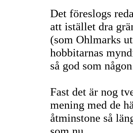
Det föreslogs red
att istället dra 
(som Ohlmarks utt
hobbitarnas myndi
så god som någon
Fast det är nog t
mening med de hä
åtminstone så läng
som nu.