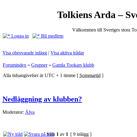
Tolkiens Arda – Sv
Välkommen till Sveriges stora T
Logga in
Bli medlem
Visa obesvarade inlägg
|
Visa aktiva trådar
Forumindex
»
Grupper
»
Gamla Tookars klubb
Alla tidsangivelser är UTC + 1 timme [
Sommartid
]
Nedläggning av klubben?
Moderator:
Älva
Sida
1
av
1
[ 9 inlägg ]