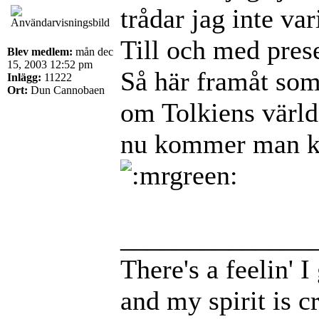
trådar jag inte va
Till och med prese
Blev medlem:
mån dec
15, 2003 12:52 pm
Så här framåt som
Inlägg:
11222
Ort:
Dun Cannobaen
om Tolkiens värld 
nu kommer man kan
______________
There's a feelin' 
and my spirit is cr