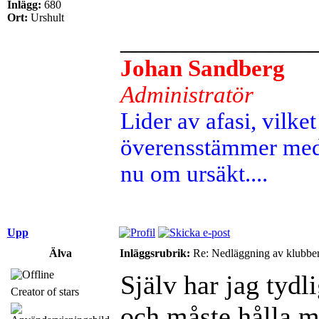
Inlägg:
680
Ort:
Urshult
______________
Johan Sandberg
Administratör
Lider av afasi, vilket 
överensstämmer med 
nu om ursäkt....
Upp
Älva
Inläggsrubrik:
Re: Nedläggning av klubbe
Själv har jag tydli
Creator of stars
och måste hålla m