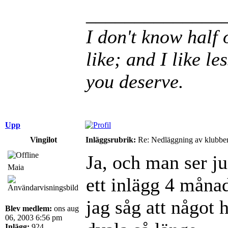
______________
I don't know half 
like; and I like le
you deserve.
Upp
Vingilot
Inläggsrubrik:
Re: Nedläggning av klubbe
Ja, och man ser ju
Maia
ett inlägg 4 månad
jag såg att något 
Blev medlem:
ons aug
06, 2003 6:56 pm
Inlägg:
924