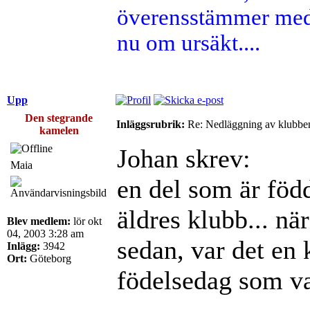
överensstämmer med 
nu om ursäkt....
Upp
Den stegrande
Inläggsrubrik:
Re: Nedläggning av klubbe
kamelen
Johan skrev:
Maia
en del som är född
äldres klubb... när
Blev medlem:
lör okt
04, 2003 3:28 am
sedan, var det en 
Inlägg:
3942
Ort:
Göteborg
födelsedag som va