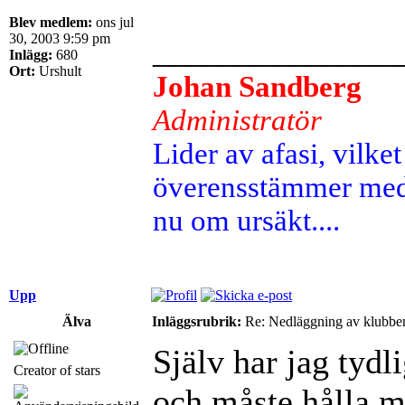
Blev medlem:
ons jul
30, 2003 9:59 pm
______________
Inlägg:
680
Ort:
Urshult
Johan Sandberg
Administratör
Lider av afasi, vilket 
överensstämmer med 
nu om ursäkt....
Upp
Älva
Inläggsrubrik:
Re: Nedläggning av klubbe
Själv har jag tydli
Creator of stars
och måste hålla m