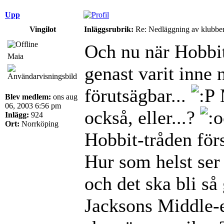
Upp
Vingilot
Inläggsrubrik:
Re: Nedläggning av klubbe
Och nu när Hobbite
Maia
genast varit inne 
förutsägbar...
Blev medlem:
ons aug
06, 2003 6:56 pm
också, eller...?
Inlägg:
924
Ort:
Norrköping
Hobbit-tråden förs
Hur som helst ser
och det ska bli så 
Jacksons Middle-