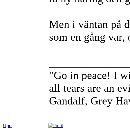
Men i väntan på de
som en gång var, 
______________
"Go in peace! I wi
all tears are an evi
Gandalf, Grey Ha
Upp