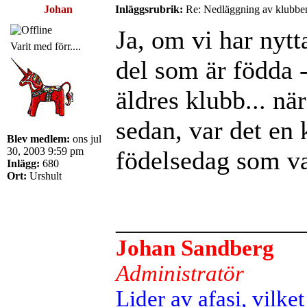
Johan
Inläggsrubrik:
Re: Nedläggning av klubbe
Ja, om vi har nytt
Varit med förr....
del som är födda -
äldres klubb... när
sedan, var det en 
Blev medlem:
ons jul
30, 2003 9:59 pm
födelsedag som va
Inlägg:
680
Ort:
Urshult
______________
Johan Sandberg
Administratör
Lider av afasi, vilket 