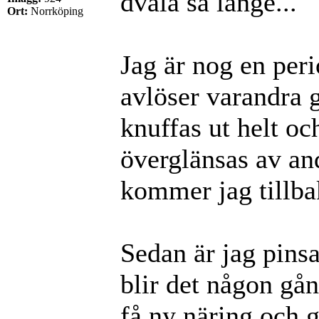
dvala så länge...
Ort:
Norrköping
Jag är nog en peri
avlöser varandra 
knuffas ut helt oc
överglänsas av a
kommer jag tillbak
Sedan är jag pinsam
blir det någon gån
få ny näring och g