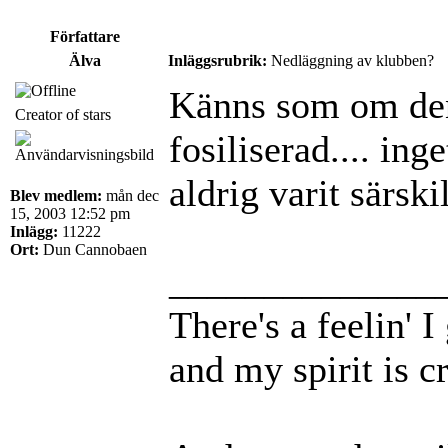
Författare
Älva
Inläggsrubrik:
Nedläggning av klubben?
Känns som om den
Creator of stars
fosiliserad.... ing
aldrig varit särsk
Blev medlem:
mån dec
15, 2003 12:52 pm
Inlägg:
11222
Ort:
Dun Cannobaen
______________
There's a feelin' 
and my spirit is cr