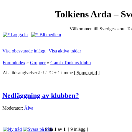
Tolkiens Arda – Sv
Välkommen till Sveriges stora T
Logga in
Bli medlem
Visa obesvarade inlägg
|
Visa aktiva trådar
Forumindex
»
Grupper
»
Gamla Tookars klubb
Alla tidsangivelser är UTC + 1 timme [
Sommartid
]
Nedläggning av klubben?
Moderator:
Älva
Sida
1
av
1
[ 9 inlägg ]