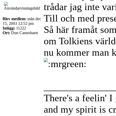
trådar jag inte va
Till och med prese
Blev medlem:
mån dec
15, 2003 12:52 pm
Så här framåt som
Inlägg:
11222
Ort:
Dun Cannobaen
om Tolkiens värld 
nu kommer man kan
______________
There's a feelin' 
and my spirit is cr