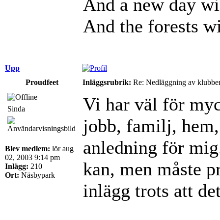
And a new day wil
And the forests wi
Upp
Proudfeet
Inläggsrubrik:
Re: Nedläggning av klubbe
Vi har väl för myc
Sinda
jobb, familj, hem, 
anledning för mig.
Blev medlem:
lör aug
02, 2003 9:14 pm
kan, men måste pri
Inlägg:
210
Ort:
Näsbypark
inlägg trots att de