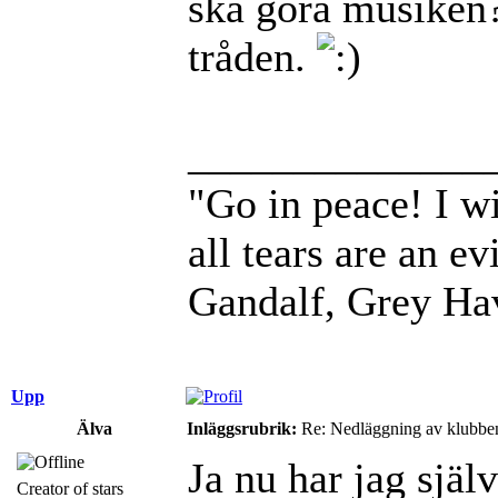
ska göra musiken? 
tråden.
______________
"Go in peace! I wi
all tears are an evi
Gandalf, Grey Ha
Upp
Älva
Inläggsrubrik:
Re: Nedläggning av klubbe
Ja nu har jag själ
Creator of stars