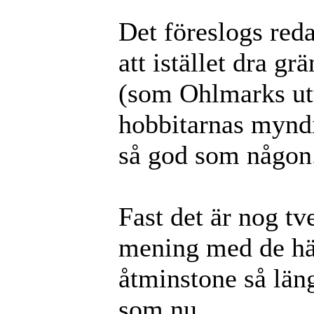
Det föreslogs red
att istället dra 
(som Ohlmarks utt
hobbitarnas myndi
så god som någon
Fast det är nog t
mening med de hä
åtminstone så läng
som nu.