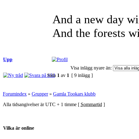
And a new day wil
And the forests wi
Upp
Visa inlägg nyare än:
Sida
1
av
1
[ 9 inlägg ]
Forumindex
»
Grupper
»
Gamla Tookars klubb
Alla tidsangivelser är UTC + 1 timme [
Sommartid
]
Vilka är online