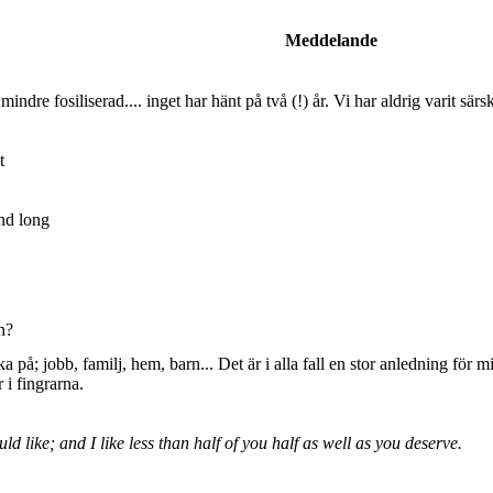
Meddelande
dre fosiliserad.... inget har hänt på två (!) år. Vi har aldrig varit sär
t
nd long
n?
ka på; jobb, familj, hem, barn... Det är i alla fall en stor anledning för 
r i fingrarna.
uld like; and I like less than half of you half as well as you deserve.