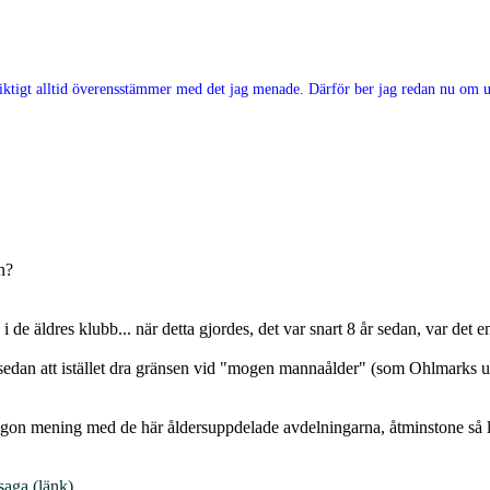
e riktigt alltid överensstämmer med det jag menade. Därför ber jag redan nu om ur
n?
 i de äldres klubb... när detta gjordes, det var snart 8 år sedan, var det
sedan att istället dra gränsen vid "mogen mannaålder" (som Ohlmarks utt
någon mening med de här åldersuppdelade avdelningarna, åtminstone så l
saga (länk)