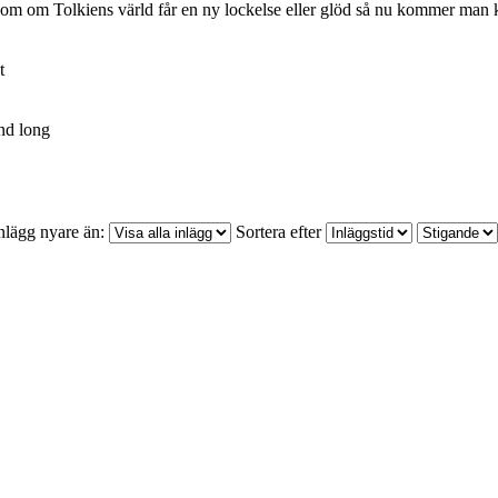
som om Tolkiens värld får en ny lockelse eller glöd så nu kommer man ka
t
nd long
nlägg nyare än:
Sortera efter