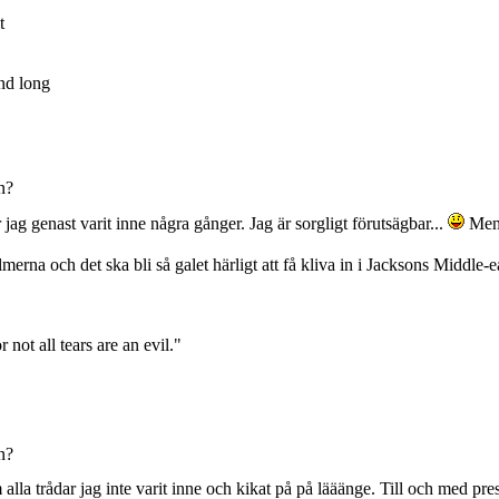
t
nd long
n?
jag genast varit inne några gånger. Jag är sorgligt förutsägbar...
Men
merna och det ska bli så galet härligt att få kliva in i Jacksons Middle-
 not all tears are an evil."
n?
 alla trådar jag inte varit inne och kikat på på lääänge. Till och med pre