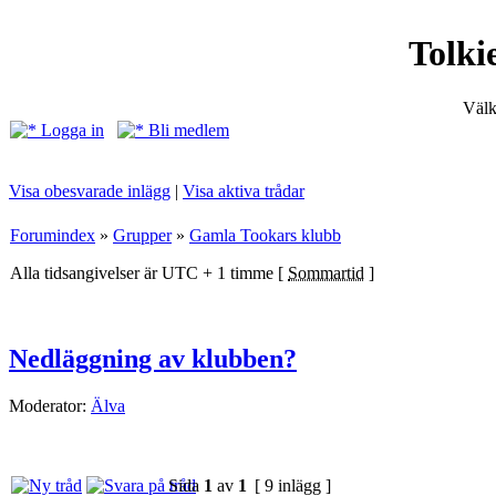
Tolki
Välk
Logga in
Bli medlem
Visa obesvarade inlägg
|
Visa aktiva trådar
Forumindex
»
Grupper
»
Gamla Tookars klubb
Alla tidsangivelser är UTC + 1 timme [
Sommartid
]
Nedläggning av klubben?
Moderator:
Älva
Sida
1
av
1
[ 9 inlägg ]