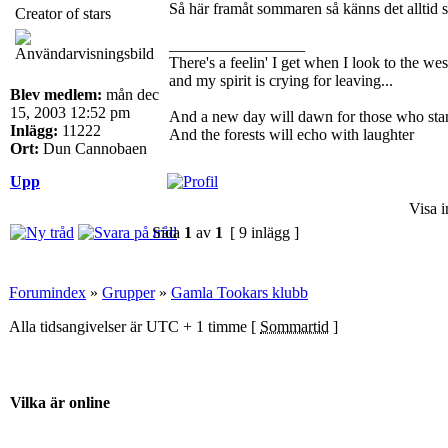
Så här framåt sommaren så känns det alltid 
Creator of stars
_________________
There's a feelin' I get when I look to the wes
and my spirit is crying for leaving...
Blev medlem:
mån dec
15, 2003 12:52 pm
And a new day will dawn for those who sta
Inlägg:
11222
And the forests will echo with laughter
Ort:
Dun Cannobaen
Upp
Visa i
Sida
1
av
1
[ 9 inlägg ]
Forumindex
»
Grupper
»
Gamla Tookars klubb
Alla tidsangivelser är UTC + 1 timme [
Sommartid
]
Vilka är online