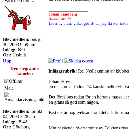
Varit med förr....
_________________
Johan Sandberg
Administratör
Lider av afasi, vilket gör att det jag skriver int
Blev medlem:
ons jul
30, 2003 9:59 pm
Inlägg:
680
Ort:
Urshult
Upp
Den stegrande
Inläggsrubrik:
Re: Nedläggning av klubbe
kamelen
Johan skrev:
en del som är födda -74 kanske hellre vill va
Maia
Det föreslogs redan för en herrans massa år 
en gräns så god som någon.
Blev medlem:
lör okt
Fast det är nog tveksamt om det alls finns 
04, 2003 3:28 am
Inlägg:
3942
_________________
Ort:
Göteborg
Min pågående översättning av Tolkiens ring