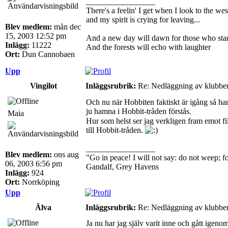
_________________
There's a feelin' I get when I look to the wes
and my spirit is crying for leaving...
Blev medlem:
mån dec
15, 2003 12:52 pm
And a new day will dawn for those who sta
Inlägg:
11222
And the forests will echo with laughter
Ort:
Dun Cannobaen
Upp
Vingilot
Inläggsrubrik:
Re: Nedläggning av klubbe
Och nu när Hobbiten faktiskt är igång så har 
ju hamna i Hobbit-tråden förstås.
Maia
Hur som helst ser jag verkligen fram emot fil
till Hobbit-tråden.
_________________
Blev medlem:
ons aug
"Go in peace! I will not say: do not weep; for
06, 2003 6:56 pm
Gandalf, Grey Havens
Inlägg:
924
Ort:
Norrköping
Upp
Älva
Inläggsrubrik:
Re: Nedläggning av klubbe
Ja nu har jag själv varit inne och gått igenom