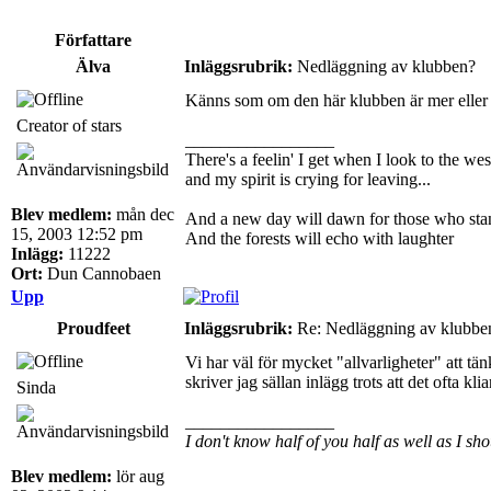
Författare
Älva
Inläggsrubrik:
Nedläggning av klubben?
Känns som om den här klubben är mer eller min
Creator of stars
_________________
There's a feelin' I get when I look to the wes
and my spirit is crying for leaving...
Blev medlem:
mån dec
And a new day will dawn for those who sta
15, 2003 12:52 pm
And the forests will echo with laughter
Inlägg:
11222
Ort:
Dun Cannobaen
Upp
Proudfeet
Inläggsrubrik:
Re: Nedläggning av klubbe
Vi har väl för mycket "allvarligheter" att tän
skriver jag sällan inlägg trots att det ofta klia
Sinda
_________________
I don't know half of you half as well as I sho
Blev medlem:
lör aug