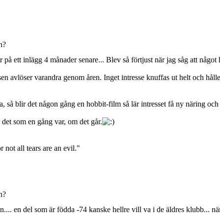
n?
 på ett inlägg 4 månader senare... Blev så förtjust när jag såg att något 
ssen avlöser varandra genom åren. Inget intresse knuffas ut helt och hå
la, så blir det någon gång en hobbit-film så lär intresset få ny näring och
i det som en gång var, om det går.
 not all tears are an evil."
n?
... en del som är födda -74 kanske hellre vill va i de äldres klubb... när