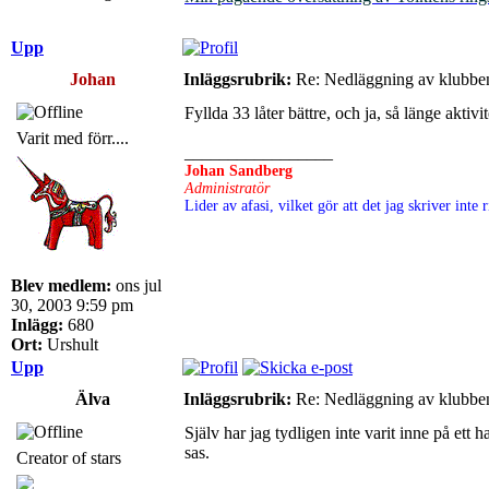
Upp
Johan
Inläggsrubrik:
Re: Nedläggning av klubbe
Fyllda 33 låter bättre, och ja, så länge akti
Varit med förr....
_________________
Johan Sandberg
Administratör
Lider av afasi, vilket gör att det jag skriver int
Blev medlem:
ons jul
30, 2003 9:59 pm
Inlägg:
680
Ort:
Urshult
Upp
Älva
Inläggsrubrik:
Re: Nedläggning av klubbe
Själv har jag tydligen inte varit inne på et
sas.
Creator of stars