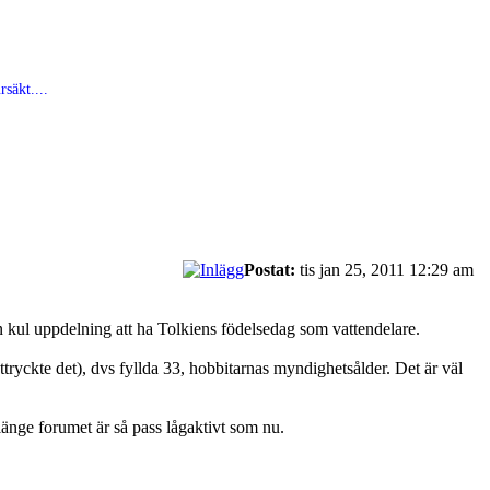
säkt....
Postat:
tis jan 25, 2011 12:29 am
 en kul uppdelning att ha Tolkiens födelsedag som vattendelare.
ryckte det), dvs fyllda 33, hobbitarnas myndighetsålder. Det är väl
änge forumet är så pass lågaktivt som nu.