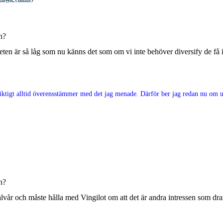
n?
viteten är så låg som nu känns det som om vi inte behöver diversify de få
e riktigt alltid överensstämmer med det jag menade. Därför ber jag redan nu om ur
n?
t halvår och måste hålla med Vingilot om att det är andra intressen som 