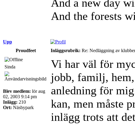
And a new day wil
And the forests wi
Upp
Proudfeet
Inläggsrubrik:
Re: Nedläggning av klubbe
Vi har väl för myc
Sinda
jobb, familj, hem, 
anledning för mig.
Blev medlem:
lör aug
02, 2003 9:14 pm
kan, men måste pri
Inlägg:
210
Ort:
Näsbypark
inlägg trots att de