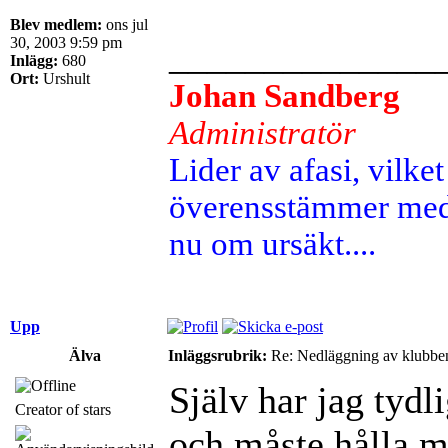
Blev medlem:
ons jul
30, 2003 9:59 pm
______________
Inlägg:
680
Ort:
Urshult
Johan Sandberg
Administratör
Lider av afasi, vilket 
överensstämmer med 
nu om ursäkt....
Upp
Älva
Inläggsrubrik:
Re: Nedläggning av klubbe
Själv har jag tydli
Creator of stars
och måste hålla m