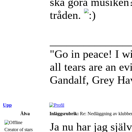
ska göra musiken? 
tråden.
______________
"Go in peace! I wi
all tears are an evi
Gandalf, Grey Ha
Upp
Älva
Inläggsrubrik:
Re: Nedläggning av klubbe
Ja nu har jag själ
Creator of stars