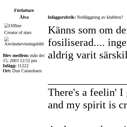
Författare
Älva
Inläggsrubrik:
Nedläggning av klubben?
Känns som om den
Creator of stars
fosiliserad.... ing
aldrig varit särsk
Blev medlem:
mån dec
15, 2003 12:52 pm
Inlägg:
11222
Ort:
Dun Cannobaen
______________
There's a feelin' 
and my spirit is cr