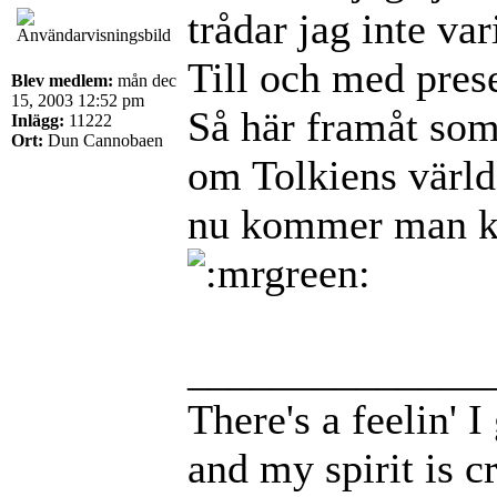
trådar jag inte va
Till och med prese
Blev medlem:
mån dec
15, 2003 12:52 pm
Så här framåt som
Inlägg:
11222
Ort:
Dun Cannobaen
om Tolkiens värld 
nu kommer man kan
______________
There's a feelin' 
and my spirit is cr