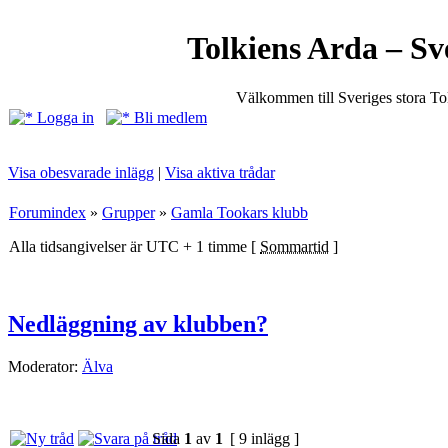
Tolkiens Arda – Sv
Välkommen till Sveriges stora T
Logga in
Bli medlem
Visa obesvarade inlägg
|
Visa aktiva trådar
Forumindex
»
Grupper
»
Gamla Tookars klubb
Alla tidsangivelser är UTC + 1 timme [
Sommartid
]
Nedläggning av klubben?
Moderator:
Älva
Sida
1
av
1
[ 9 inlägg ]