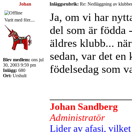
Johan
Inläggsrubrik:
Re: Nedläggning av klubbe
Ja, om vi har nytt
Varit med förr....
del som är födda -
äldres klubb... när
sedan, var det en 
Blev medlem:
ons jul
30, 2003 9:59 pm
födelsedag som va
Inlägg:
680
Ort:
Urshult
______________
Johan Sandberg
Administratör
Lider av afasi, vilket 