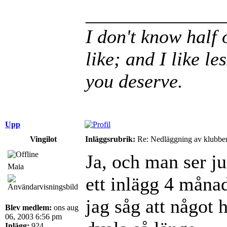
______________
I don't know half 
like; and I like le
you deserve.
Upp
Vingilot
Inläggsrubrik:
Re: Nedläggning av klubbe
Ja, och man ser ju
Maia
ett inlägg 4 månad
jag såg att något 
Blev medlem:
ons aug
06, 2003 6:56 pm
Inlägg:
924