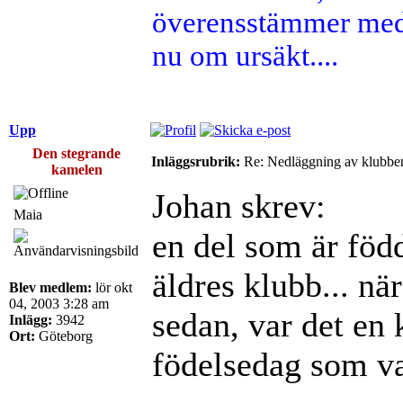
överensstämmer med 
nu om ursäkt....
Upp
Den stegrande
Inläggsrubrik:
Re: Nedläggning av klubbe
kamelen
Johan skrev:
Maia
en del som är född
äldres klubb... när
Blev medlem:
lör okt
04, 2003 3:28 am
sedan, var det en 
Inlägg:
3942
Ort:
Göteborg
födelsedag som va