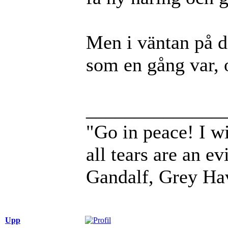
Men i väntan på de
som en gång var, 
______________
"Go in peace! I wi
all tears are an evi
Gandalf, Grey Ha
Upp