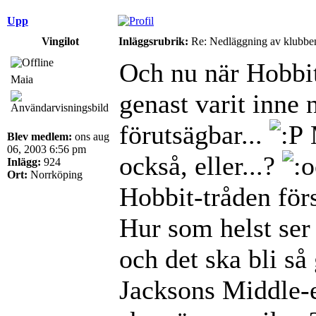
Upp
Vingilot
Inläggsrubrik:
Re: Nedläggning av klubbe
Och nu när Hobbite
Maia
genast varit inne 
förutsägbar...
Blev medlem:
ons aug
06, 2003 6:56 pm
också, eller...?
Inlägg:
924
Ort:
Norrköping
Hobbit-tråden förs
Hur som helst ser
och det ska bli så 
Jacksons Middle-