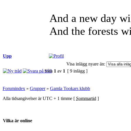
And a new day wil
And the forests wi
Upp
Visa inlägg nyare än:
Sida
1
av
1
[ 9 inlägg ]
Forumindex
»
Grupper
»
Gamla Tookars klubb
Alla tidsangivelser är UTC + 1 timme [
Sommartid
]
Vilka är online