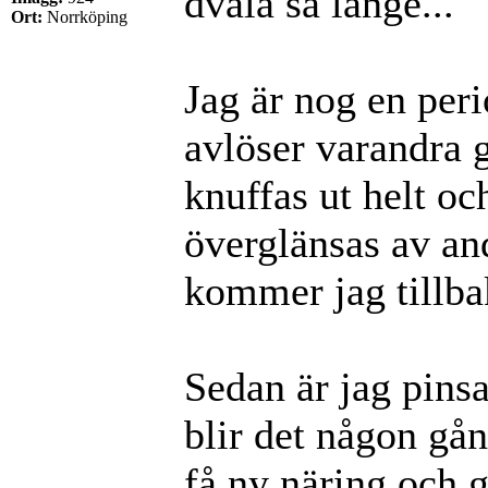
dvala så länge...
Ort:
Norrköping
Jag är nog en peri
avlöser varandra 
knuffas ut helt oc
överglänsas av a
kommer jag tillbak
Sedan är jag pinsam
blir det någon gån
få ny näring och g