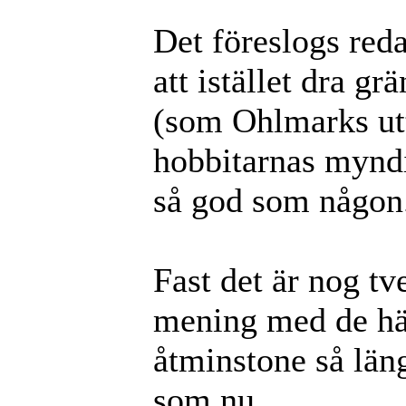
Det föreslogs red
att istället dra 
(som Ohlmarks utt
hobbitarnas myndi
så god som någon
Fast det är nog t
mening med de hä
åtminstone så läng
som nu.