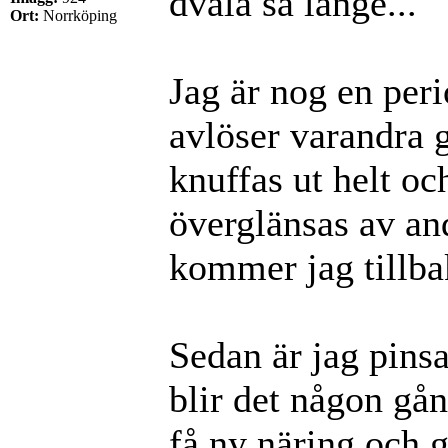
dvala så länge...
Ort:
Norrköping
Jag är nog en peri
avlöser varandra 
knuffas ut helt oc
överglänsas av a
kommer jag tillbak
Sedan är jag pinsam
blir det någon gån
få ny näring och g