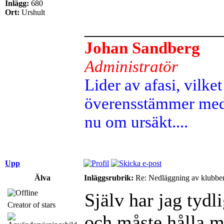
Inlägg:
680
Ort:
Urshult
______________
Johan Sandberg
Administratör
Lider av afasi, vilket 
överensstämmer med 
nu om ursäkt....
Upp
Älva
Inläggsrubrik:
Re: Nedläggning av klubbe
Själv har jag tydli
Creator of stars
och måste hålla m