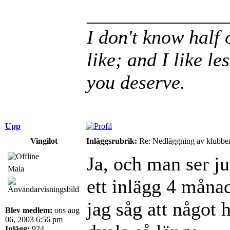
______________
I don't know half 
like; and I like le
you deserve.
Upp
Vingilot
Inläggsrubrik:
Re: Nedläggning av klubbe
Ja, och man ser ju
Maia
ett inlägg 4 månad
jag såg att något 
Blev medlem:
ons aug
06, 2003 6:56 pm
Inlägg:
924