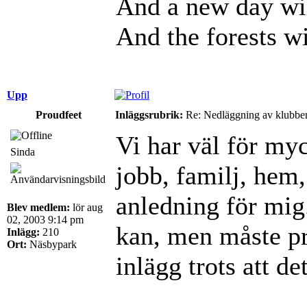
And a new day wil
And the forests wi
Upp
Proudfeet
Inläggsrubrik:
Re: Nedläggning av klubbe
Vi har väl för myc
Sinda
jobb, familj, hem, 
anledning för mig.
Blev medlem:
lör aug
02, 2003 9:14 pm
kan, men måste pri
Inlägg:
210
Ort:
Näsbypark
inlägg trots att de