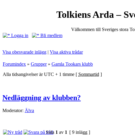
Tolkiens Arda – Sv
Välkommen till Sveriges stora T
Logga in
Bli medlem
Visa obesvarade inlägg
|
Visa aktiva trådar
Forumindex
»
Grupper
»
Gamla Tookars klubb
Alla tidsangivelser är UTC + 1 timme [
Sommartid
]
Nedläggning av klubben?
Moderator:
Älva
Sida
1
av
1
[ 9 inlägg ]