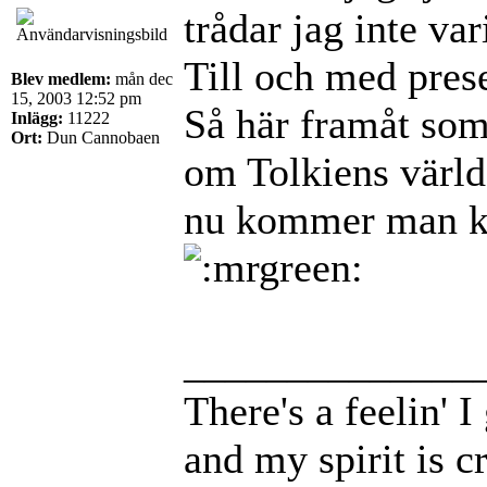
trådar jag inte va
Till och med prese
Blev medlem:
mån dec
15, 2003 12:52 pm
Så här framåt som
Inlägg:
11222
Ort:
Dun Cannobaen
om Tolkiens värld 
nu kommer man kan
______________
There's a feelin' 
and my spirit is cr