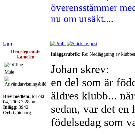
överensstämmer med 
nu om ursäkt....
Upp
Den stegrande
Inläggsrubrik:
Re: Nedläggning av klubbe
kamelen
Johan skrev:
Maia
en del som är född
äldres klubb... när
Blev medlem:
lör okt
04, 2003 3:28 am
sedan, var det en 
Inlägg:
3942
Ort:
Göteborg
födelsedag som va