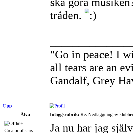
ska göra musiken? 
tråden.
______________
"Go in peace! I wi
all tears are an evi
Gandalf, Grey Ha
Upp
Älva
Inläggsrubrik:
Re: Nedläggning av klubbe
Ja nu har jag själ
Creator of stars