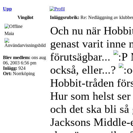
Upp
Vingilot
Inläggsrubrik:
Re: Nedläggning av klubbe
Och nu när Hobbite
Maia
genast varit inne 
förutsägbar...
Blev medlem:
ons aug
06, 2003 6:56 pm
också, eller...?
Inlägg:
924
Ort:
Norrköping
Hobbit-tråden förs
Hur som helst ser
och det ska bli så 
Jacksons Middle-