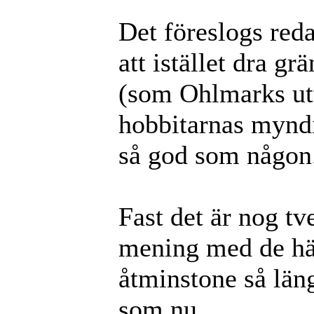
Det föreslogs red
att istället dra 
(som Ohlmarks utt
hobbitarnas myndi
så god som någon
Fast det är nog t
mening med de hä
åtminstone så läng
som nu.