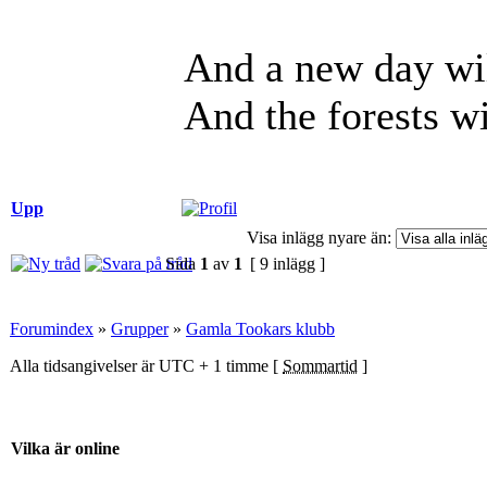
And a new day wil
And the forests wi
Upp
Visa inlägg nyare än:
Sida
1
av
1
[ 9 inlägg ]
Forumindex
»
Grupper
»
Gamla Tookars klubb
Alla tidsangivelser är UTC + 1 timme [
Sommartid
]
Vilka är online