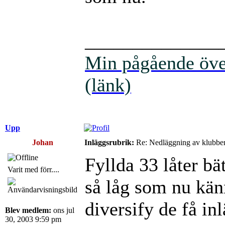
______________
Min pågående över
(länk)
Upp
Johan
Inläggsrubrik:
Re: Nedläggning av klubbe
Fyllda 33 låter bät
Varit med förr....
så låg som nu kän
diversify de få in
Blev medlem:
ons jul
30, 2003 9:59 pm