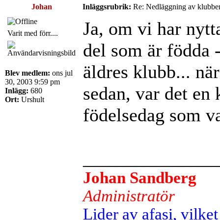
Johan
Inläggsrubrik:
Re: Nedläggning av klubbe
Ja, om vi har nytt
Varit med förr....
del som är födda -
äldres klubb... när
Blev medlem:
ons jul
30, 2003 9:59 pm
sedan, var det en 
Inlägg:
680
Ort:
Urshult
födelsedag som va
______________
Johan Sandberg
Administratör
Lider av afasi, vilket 