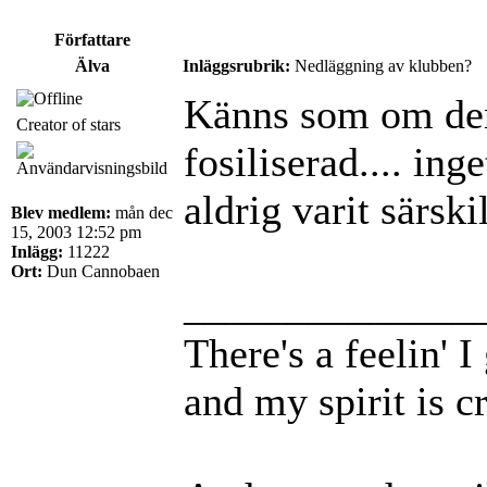
Författare
Älva
Inläggsrubrik:
Nedläggning av klubben?
Känns som om den
Creator of stars
fosiliserad.... ing
aldrig varit särsk
Blev medlem:
mån dec
15, 2003 12:52 pm
Inlägg:
11222
Ort:
Dun Cannobaen
______________
There's a feelin' 
and my spirit is cr