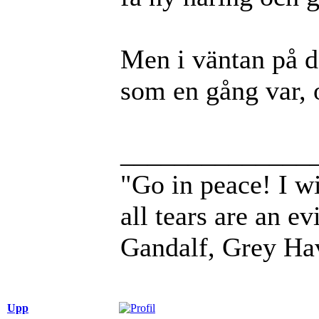
Men i väntan på de
som en gång var, 
______________
"Go in peace! I wi
all tears are an evi
Gandalf, Grey Ha
Upp