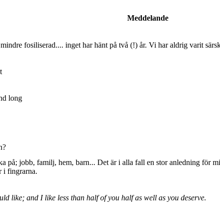
Meddelande
dre fosiliserad.... inget har hänt på två (!) år. Vi har aldrig varit sär
t
nd long
n?
ka på; jobb, familj, hem, barn... Det är i alla fall en stor anledning för 
r i fingrarna.
uld like; and I like less than half of you half as well as you deserve.