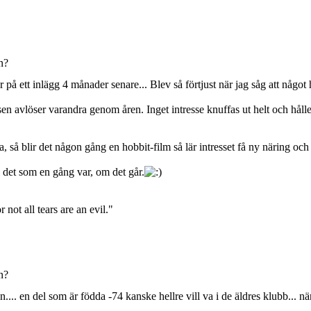
n?
 på ett inlägg 4 månader senare... Blev så förtjust när jag såg att något 
ssen avlöser varandra genom åren. Inget intresse knuffas ut helt och hå
la, så blir det någon gång en hobbit-film så lär intresset få ny näring och
i det som en gång var, om det går.
 not all tears are an evil."
n?
... en del som är födda -74 kanske hellre vill va i de äldres klubb... när