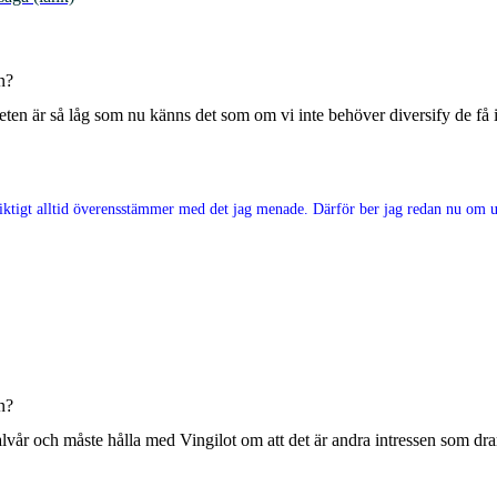
n?
viteten är så låg som nu känns det som om vi inte behöver diversify de få
e riktigt alltid överensstämmer med det jag menade. Därför ber jag redan nu om ur
n?
t halvår och måste hålla med Vingilot om att det är andra intressen som 