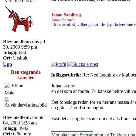
Varit med förr....
_________________
Johan Sandberg
Administratör
Lider av afasi, vilket gör att det jag skriver int
Blev medlem:
ons jul
30, 2003 9:59 pm
Inlägg:
680
Ort:
Urshult
Upp
Den stegrande
Inläggsrubrik:
Re: Nedläggning av klubbe
kamelen
Johan skrev:
en del som är födda -74 kanske hellre vill va
Maia
Det föreslogs redan för en herrans massa år 
en gräns så god som någon.
Blev medlem:
lör okt
Fast det är nog tveksamt om det alls finns 
04, 2003 3:28 am
Inlägg:
3942
_________________
Ort:
Göteborg
Min pågående översättning av Tolkiens ring