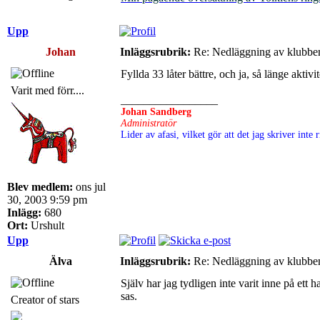
Upp
Johan
Inläggsrubrik:
Re: Nedläggning av klubbe
Fyllda 33 låter bättre, och ja, så länge akti
Varit med förr....
_________________
Johan Sandberg
Administratör
Lider av afasi, vilket gör att det jag skriver int
Blev medlem:
ons jul
30, 2003 9:59 pm
Inlägg:
680
Ort:
Urshult
Upp
Älva
Inläggsrubrik:
Re: Nedläggning av klubbe
Själv har jag tydligen inte varit inne på et
sas.
Creator of stars