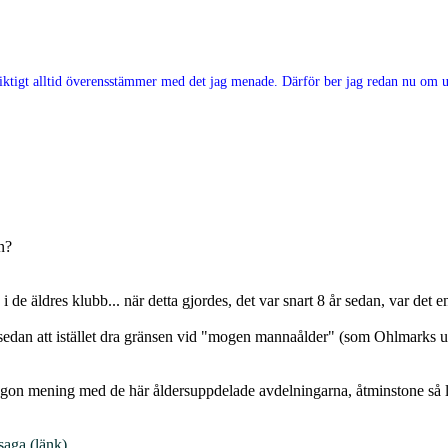
e riktigt alltid överensstämmer med det jag menade. Därför ber jag redan nu om ur
n?
 i de äldres klubb... när detta gjordes, det var snart 8 år sedan, var det
sedan att istället dra gränsen vid "mogen mannaålder" (som Ohlmarks utt
någon mening med de här åldersuppdelade avdelningarna, åtminstone så l
saga (länk)