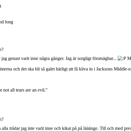
t
nd long
n?
jag genast varit inne några gånger. Jag är sorgligt förutsägbar...
Me
merna och det ska bli så galet härligt att få kliva in i Jacksons Middle-
 not all tears are an evil."
n?
 alla trådar jag inte varit inne och kikat på på lääänge. Till och med pre