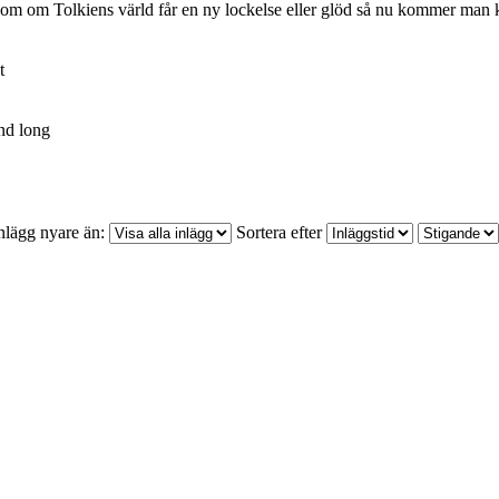
som om Tolkiens värld får en ny lockelse eller glöd så nu kommer man ka
t
nd long
nlägg nyare än:
Sortera efter