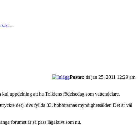
säkt....
Postat:
tis jan 25, 2011 12:29 am
 en kul uppdelning att ha Tolkiens födelsedag som vattendelare.
ryckte det), dvs fyllda 33, hobbitarnas myndighetsålder. Det är väl
änge forumet är så pass lågaktivt som nu.