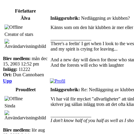
Författare
Älva
Inläggsrubrik:
Nedläggning av klubben?
Känns som om den här klubben är mer eller min
Creator of stars
_________________
There's a feelin' I get when I look to the wes
and my spirit is crying for leaving...
Blev medlem:
mån dec
And a new day will dawn for those who sta
15, 2003 12:52 pm
And the forests will echo with laughter
Inlägg:
11222
Ort:
Dun Cannobaen
Upp
Proudfeet
Inläggsrubrik:
Re: Nedläggning av klubbe
Vi har väl för mycket "allvarligheter" att tän
skriver jag sällan inlägg trots att det ofta klia
Sinda
_________________
I don't know half of you half as well as I sho
Blev medlem:
lör aug