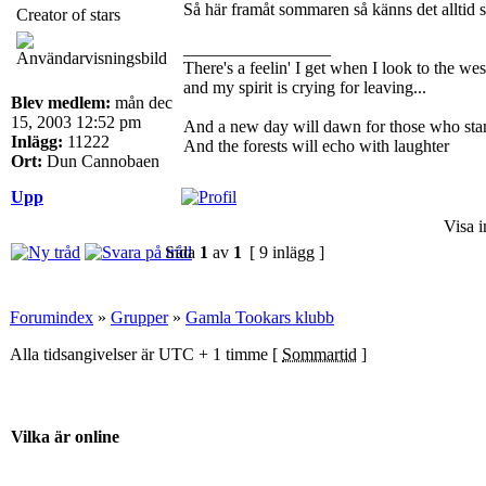
Så här framåt sommaren så känns det alltid 
Creator of stars
_________________
There's a feelin' I get when I look to the wes
and my spirit is crying for leaving...
Blev medlem:
mån dec
15, 2003 12:52 pm
And a new day will dawn for those who sta
Inlägg:
11222
And the forests will echo with laughter
Ort:
Dun Cannobaen
Upp
Visa i
Sida
1
av
1
[ 9 inlägg ]
Forumindex
»
Grupper
»
Gamla Tookars klubb
Alla tidsangivelser är UTC + 1 timme [
Sommartid
]
Vilka är online