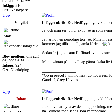
02, 2003 9:14 pm
Inlägg:
210
Ort:
Näsbypark
Upp
Vingilot
Inläggsrubrik:
Re: Nedläggning av klubbe
Ja, och man ser ju hur aktiv jag är som svarar
Maia
Jag är nog en periodare tror jag. Mina intre
kommer jag tillbaka till gamla kärlekar.
Sedan är jag pinsamt lättflirtad av det visuel
Blev medlem:
ons aug
06, 2003 6:56 pm
Men i väntan på det vill jag gärna skaka liv 
Inlägg:
924
Ort:
Norrköping
_________________
"Go in peace! I will not say: do not weep; for
Gandalf, Grey Havens
Upp
Johan
Inläggsrubrik:
Re: Nedläggning av klubbe
Ja, om vi har nytta av denna uppdelning, men.
ha Tolkiens födelsedag som vattendelare.