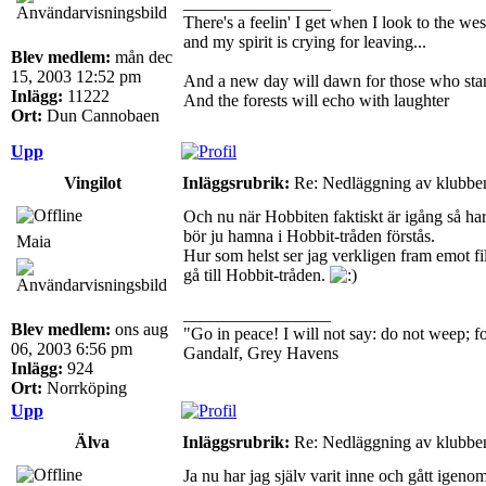
_________________
There's a feelin' I get when I look to the wes
and my spirit is crying for leaving...
Blev medlem:
mån dec
15, 2003 12:52 pm
And a new day will dawn for those who sta
Inlägg:
11222
And the forests will echo with laughter
Ort:
Dun Cannobaen
Upp
Vingilot
Inläggsrubrik:
Re: Nedläggning av klubbe
Och nu när Hobbiten faktiskt är igång så har 
bör ju hamna i Hobbit-tråden förstås.
Maia
Hur som helst ser jag verkligen fram emot fil
gå till Hobbit-tråden.
_________________
Blev medlem:
ons aug
"Go in peace! I will not say: do not weep; for
06, 2003 6:56 pm
Gandalf, Grey Havens
Inlägg:
924
Ort:
Norrköping
Upp
Älva
Inläggsrubrik:
Re: Nedläggning av klubbe
Ja nu har jag själv varit inne och gått igenom