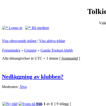
Tolki
Välk
Logga in
Bli medlem
Visa obesvarade inlägg
|
Visa aktiva trådar
Forumindex
»
Grupper
»
Gamla Tookars klubb
Alla tidsangivelser är UTC + 1 timme [
Sommartid
]
Nedläggning av klubben?
Moderator:
Älva
Sida
1
av
1
[ 9 inlägg ]