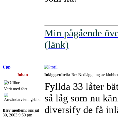
______________
Min pågående över
(länk)
Upp
Johan
Inläggsrubrik:
Re: Nedläggning av klubbe
Fyllda 33 låter bät
Varit med förr....
så låg som nu kän
diversify de få in
Blev medlem:
ons jul
30, 2003 9:59 pm