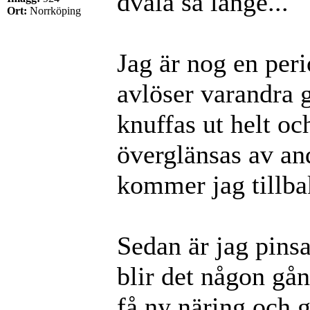
dvala så länge...
Ort:
Norrköping
Jag är nog en peri
avlöser varandra 
knuffas ut helt oc
överglänsas av a
kommer jag tillbak
Sedan är jag pinsam
blir det någon gån
få ny näring och g