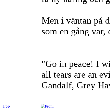
Men i väntan på de
som en gång var, 
______________
"Go in peace! I wi
all tears are an evi
Gandalf, Grey Ha
Upp