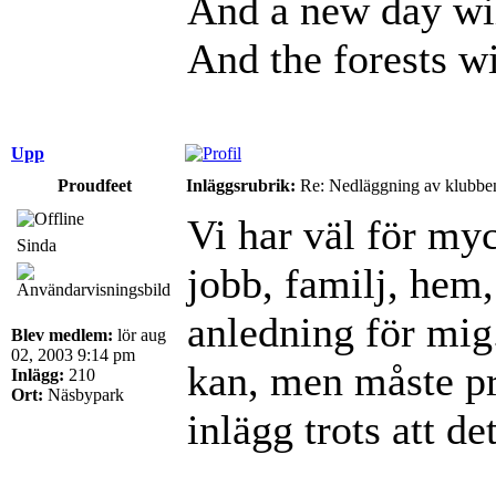
And a new day wil
And the forests wi
Upp
Proudfeet
Inläggsrubrik:
Re: Nedläggning av klubbe
Vi har väl för myc
Sinda
jobb, familj, hem, 
anledning för mig.
Blev medlem:
lör aug
02, 2003 9:14 pm
kan, men måste pri
Inlägg:
210
Ort:
Näsbypark
inlägg trots att de