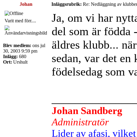
Johan
Inläggsrubrik:
Re: Nedläggning av klubbe
Ja, om vi har nytt
Varit med förr....
del som är födda -
äldres klubb... när
Blev medlem:
ons jul
30, 2003 9:59 pm
sedan, var det en 
Inlägg:
680
Ort:
Urshult
födelsedag som va
______________
Johan Sandberg
Administratör
Lider av afasi, vilket 