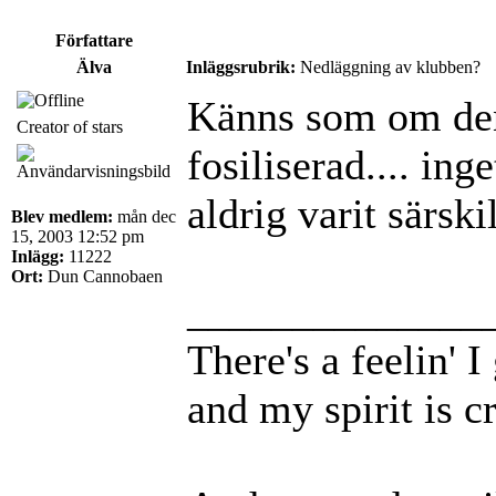
Författare
Älva
Inläggsrubrik:
Nedläggning av klubben?
Känns som om den
Creator of stars
fosiliserad.... ing
aldrig varit särsk
Blev medlem:
mån dec
15, 2003 12:52 pm
Inlägg:
11222
Ort:
Dun Cannobaen
______________
There's a feelin' 
and my spirit is cr