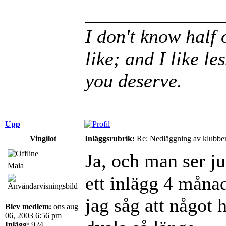
______________
I don't know half 
like; and I like le
you deserve.
Upp
Vingilot
Inläggsrubrik:
Re: Nedläggning av klubbe
Ja, och man ser ju
Maia
ett inlägg 4 månad
jag såg att något 
Blev medlem:
ons aug
06, 2003 6:56 pm
Inlägg:
924