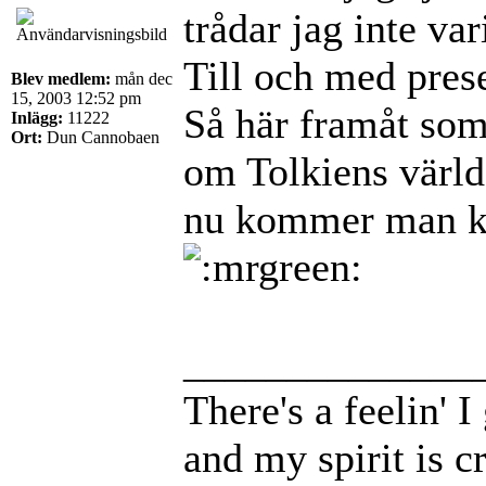
trådar jag inte va
Till och med prese
Blev medlem:
mån dec
15, 2003 12:52 pm
Så här framåt som
Inlägg:
11222
Ort:
Dun Cannobaen
om Tolkiens värld 
nu kommer man kan
______________
There's a feelin' 
and my spirit is cr