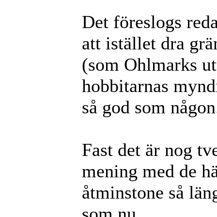
Det föreslogs red
att istället dra 
(som Ohlmarks utt
hobbitarnas myndi
så god som någon
Fast det är nog t
mening med de hä
åtminstone så läng
som nu.