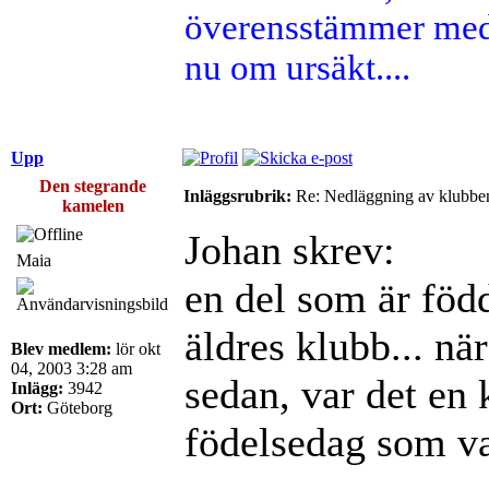
överensstämmer med 
nu om ursäkt....
Upp
Den stegrande
Inläggsrubrik:
Re: Nedläggning av klubbe
kamelen
Johan skrev:
Maia
en del som är född
äldres klubb... när
Blev medlem:
lör okt
04, 2003 3:28 am
sedan, var det en 
Inlägg:
3942
Ort:
Göteborg
födelsedag som va