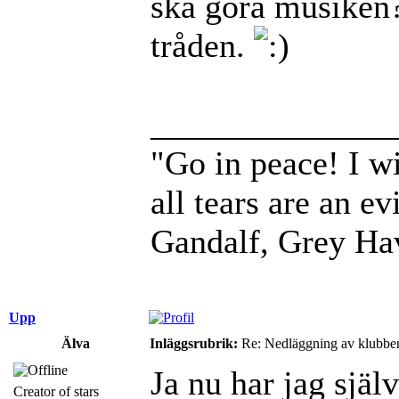
ska göra musiken? 
tråden.
______________
"Go in peace! I wi
all tears are an evi
Gandalf, Grey Ha
Upp
Älva
Inläggsrubrik:
Re: Nedläggning av klubbe
Ja nu har jag själ
Creator of stars