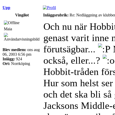
Upp
Vingilot
Inläggsrubrik:
Re: Nedläggning av klubbe
Och nu när Hobbite
Maia
genast varit inne 
förutsägbar...
Blev medlem:
ons aug
06, 2003 6:56 pm
också, eller...?
Inlägg:
924
Ort:
Norrköping
Hobbit-tråden förs
Hur som helst ser
och det ska bli så 
Jacksons Middle-