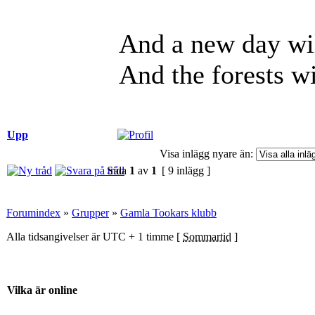
And a new day wil
And the forests wi
Upp
Visa inlägg nyare än:
Sida
1
av
1
[ 9 inlägg ]
Forumindex
»
Grupper
»
Gamla Tookars klubb
Alla tidsangivelser är UTC + 1 timme [
Sommartid
]
Vilka är online