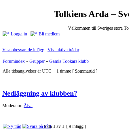
Tolkiens Arda – Sv
Välkommen till Sveriges stora T
Logga in
Bli medlem
Visa obesvarade inlägg
|
Visa aktiva trådar
Forumindex
»
Grupper
»
Gamla Tookars klubb
Alla tidsangivelser är UTC + 1 timme [
Sommartid
]
Nedläggning av klubben?
Moderator:
Älva
Sida
1
av
1
[ 9 inlägg ]