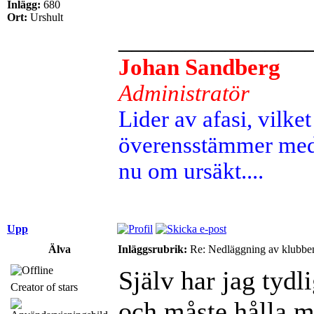
Inlägg:
680
Ort:
Urshult
______________
Johan Sandberg
Administratör
Lider av afasi, vilket 
överensstämmer med 
nu om ursäkt....
Upp
Älva
Inläggsrubrik:
Re: Nedläggning av klubbe
Själv har jag tydli
Creator of stars
och måste hålla m