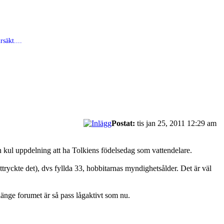
säkt....
Postat:
tis jan 25, 2011 12:29 am
 en kul uppdelning att ha Tolkiens födelsedag som vattendelare.
ryckte det), dvs fyllda 33, hobbitarnas myndighetsålder. Det är väl
änge forumet är så pass lågaktivt som nu.