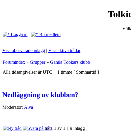
Tolki
Välk
Logga in
Bli medlem
Visa obesvarade inlägg
|
Visa aktiva trådar
Forumindex
»
Grupper
»
Gamla Tookars klubb
Alla tidsangivelser är UTC + 1 timme [
Sommartid
]
Nedläggning av klubben?
Moderator:
Älva
Sida
1
av
1
[ 9 inlägg ]