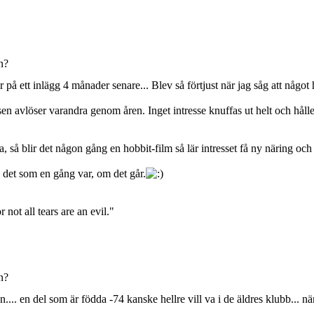
n?
 på ett inlägg 4 månader senare... Blev så förtjust när jag såg att något 
ssen avlöser varandra genom åren. Inget intresse knuffas ut helt och hå
la, så blir det någon gång en hobbit-film så lär intresset få ny näring och
i det som en gång var, om det går.
 not all tears are an evil."
n?
... en del som är födda -74 kanske hellre vill va i de äldres klubb... när