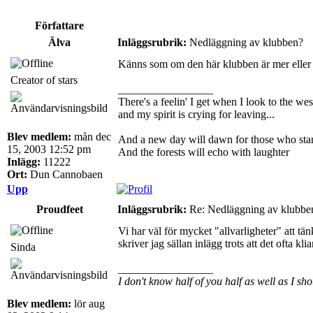
Författare
Älva
Inläggsrubrik:
Nedläggning av klubben?
Känns som om den här klubben är mer eller min
Creator of stars
_________________
There's a feelin' I get when I look to the wes
and my spirit is crying for leaving...
Blev medlem:
mån dec
And a new day will dawn for those who sta
15, 2003 12:52 pm
And the forests will echo with laughter
Inlägg:
11222
Ort:
Dun Cannobaen
Upp
Proudfeet
Inläggsrubrik:
Re: Nedläggning av klubbe
Vi har väl för mycket "allvarligheter" att tän
skriver jag sällan inlägg trots att det ofta klia
Sinda
_________________
I don't know half of you half as well as I sho
Blev medlem:
lör aug