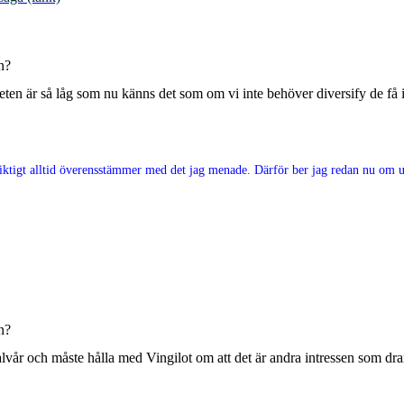
n?
viteten är så låg som nu känns det som om vi inte behöver diversify de få
e riktigt alltid överensstämmer med det jag menade. Därför ber jag redan nu om ur
n?
t halvår och måste hålla med Vingilot om att det är andra intressen som 