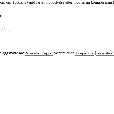
som om Tolkiens värld får en ny lockelse eller glöd så nu kommer man ka
t
nd long
nlägg nyare än:
Sortera efter