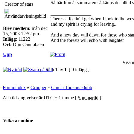
Så här framåt sommaren så känns det alltid 
Creator of stars
_________________
There's a feelin' I get when I look to the wes
and my spirit is crying for leaving...
Blev medlem:
mån dec
15, 2003 12:52 pm
And a new day will dawn for those who sta
Inlägg:
11222
And the forests will echo with laughter
Ort:
Dun Cannobaen
Upp
Visa i
Sida
1
av
1
[ 9 inlägg ]
Forumindex
»
Grupper
»
Gamla Tookars klubb
Alla tidsangivelser är UTC + 1 timme [
Sommartid
]
Vilka är online