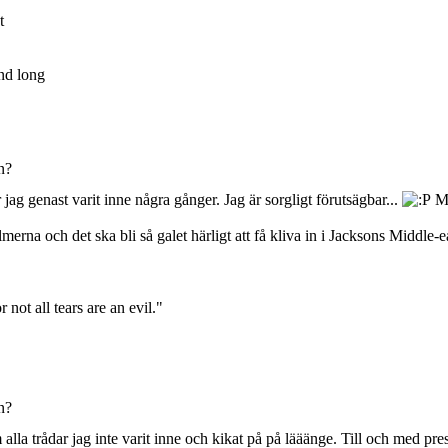
t
nd long
n?
jag genast varit inne några gånger. Jag är sorgligt förutsägbar...
Me
merna och det ska bli så galet härligt att få kliva in i Jacksons Middle-
 not all tears are an evil."
n?
 alla trådar jag inte varit inne och kikat på på lääänge. Till och med pre