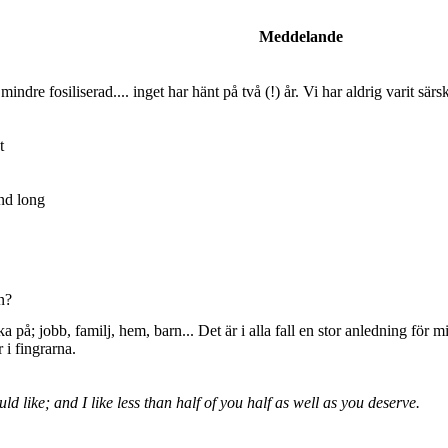
Meddelande
dre fosiliserad.... inget har hänt på två (!) år. Vi har aldrig varit sär
t
nd long
n?
ka på; jobb, familj, hem, barn... Det är i alla fall en stor anledning för 
r i fingrarna.
uld like; and I like less than half of you half as well as you deserve.