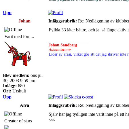
Upp
Johan
Inläggsrubrik:
Re: Nedläggning av klubbe
Fyllda 33 låter bättre, och ja, så länge akti
Varit med förr....
_________________
Johan Sandberg
Administratör
Lider av afasi, vilket gör att det jag skriver int
Blev medlem:
ons jul
30, 2003 9:59 pm
Inlägg:
680
Ort:
Urshult
Upp
Älva
Inläggsrubrik:
Re: Nedläggning av klubbe
Själv har jag tydligen inte varit inne på et
sas.
Creator of stars