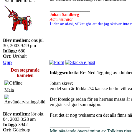
Varit med förr....
_________________
Johan Sandberg
Administratör
Lider av afasi, vilket gör att det jag skriver int
Blev medlem:
ons jul
30, 2003 9:59 pm
Inlägg:
680
Ort:
Urshult
Upp
Den stegrande
Inläggsrubrik:
Re: Nedläggning av klubbe
kamelen
Johan skrev:
en del som är födda -74 kanske hellre vill va
Maia
Det föreslogs redan för en herrans massa år 
en gräns så god som någon.
Blev medlem:
lör okt
Fast det är nog tveksamt om det alls finns 
04, 2003 3:28 am
Inlägg:
3942
_________________
Ort:
Göteborg
Min pågående översättning av Tolkiens ring