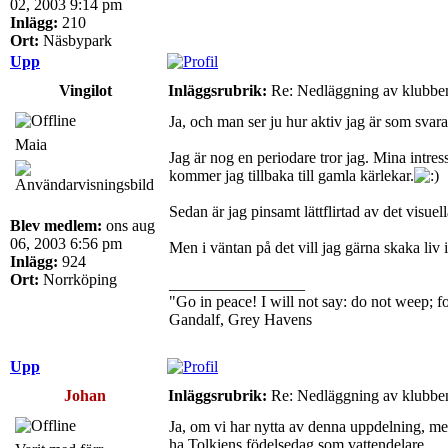
02, 2003 9:14 pm
Inlägg:
210
Ort:
Näsbypark
Upp
Vingilot
Inläggsrubrik:
Re: Nedläggning av klubbe
Ja, och man ser ju hur aktiv jag är som svarar
Maia
Jag är nog en periodare tror jag. Mina intre
kommer jag tillbaka till gamla kärlekar.
Sedan är jag pinsamt lättflirtad av det visuel
Blev medlem:
ons aug
06, 2003 6:56 pm
Men i väntan på det vill jag gärna skaka liv 
Inlägg:
924
Ort:
Norrköping
_________________
"Go in peace! I will not say: do not weep; for
Gandalf, Grey Havens
Upp
Johan
Inläggsrubrik:
Re: Nedläggning av klubbe
Ja, om vi har nytta av denna uppdelning, men.
ha Tolkiens födelsedag som vattendelare.