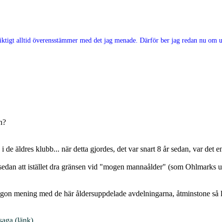
e riktigt alltid överensstämmer med det jag menade. Därför ber jag redan nu om ur
n?
 i de äldres klubb... när detta gjordes, det var snart 8 år sedan, var det
sedan att istället dra gränsen vid "mogen mannaålder" (som Ohlmarks utt
någon mening med de här åldersuppdelade avdelningarna, åtminstone så l
saga (länk)