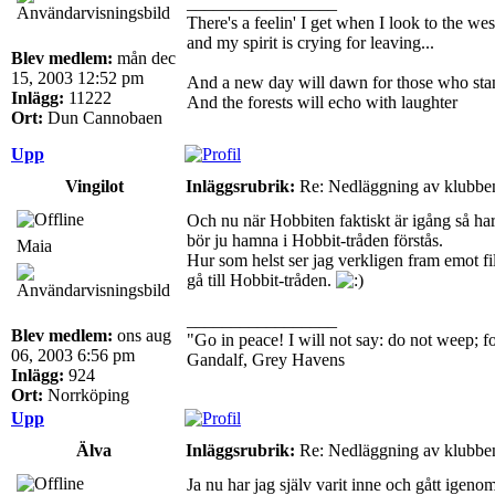
_________________
There's a feelin' I get when I look to the wes
and my spirit is crying for leaving...
Blev medlem:
mån dec
15, 2003 12:52 pm
And a new day will dawn for those who sta
Inlägg:
11222
And the forests will echo with laughter
Ort:
Dun Cannobaen
Upp
Vingilot
Inläggsrubrik:
Re: Nedläggning av klubbe
Och nu när Hobbiten faktiskt är igång så har 
bör ju hamna i Hobbit-tråden förstås.
Maia
Hur som helst ser jag verkligen fram emot fil
gå till Hobbit-tråden.
_________________
Blev medlem:
ons aug
"Go in peace! I will not say: do not weep; for
06, 2003 6:56 pm
Gandalf, Grey Havens
Inlägg:
924
Ort:
Norrköping
Upp
Älva
Inläggsrubrik:
Re: Nedläggning av klubbe
Ja nu har jag själv varit inne och gått igenom