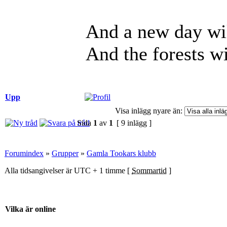
And a new day wil
And the forests wi
Upp
Visa inlägg nyare än:
Sida
1
av
1
[ 9 inlägg ]
Forumindex
»
Grupper
»
Gamla Tookars klubb
Alla tidsangivelser är UTC + 1 timme [
Sommartid
]
Vilka är online