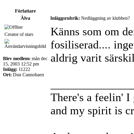
Författare
Älva
Inläggsrubrik:
Nedläggning av klubben?
Känns som om den
Creator of stars
fosiliserad.... ing
aldrig varit särsk
Blev medlem:
mån dec
15, 2003 12:52 pm
Inlägg:
11222
Ort:
Dun Cannobaen
______________
There's a feelin' 
and my spirit is cr