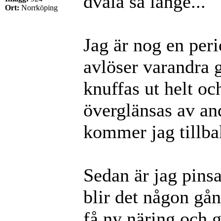
dvala så länge...
Ort:
Norrköping
Jag är nog en peri
avlöser varandra 
knuffas ut helt oc
överglänsas av a
kommer jag tillbak
Sedan är jag pinsam
blir det någon gån
få ny näring och g