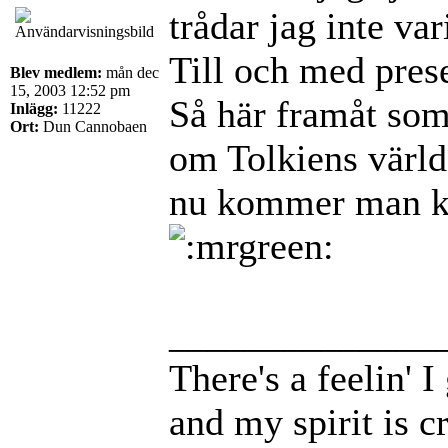
trådar jag inte va
Till och med prese
Blev medlem:
mån dec
15, 2003 12:52 pm
Så här framåt som
Inlägg:
11222
Ort:
Dun Cannobaen
om Tolkiens värld 
nu kommer man kan
______________
There's a feelin' 
and my spirit is cr