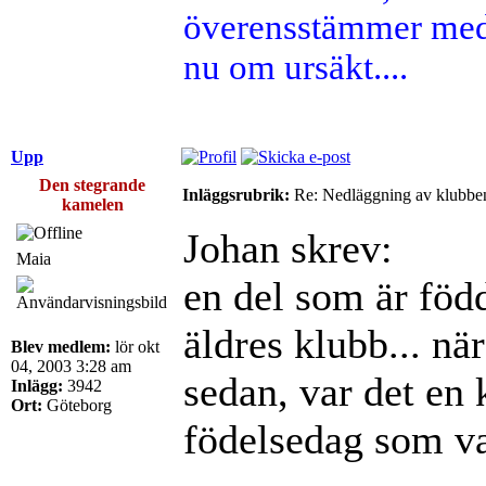
överensstämmer med 
nu om ursäkt....
Upp
Den stegrande
Inläggsrubrik:
Re: Nedläggning av klubbe
kamelen
Johan skrev:
Maia
en del som är född
äldres klubb... när
Blev medlem:
lör okt
04, 2003 3:28 am
sedan, var det en 
Inlägg:
3942
Ort:
Göteborg
födelsedag som va