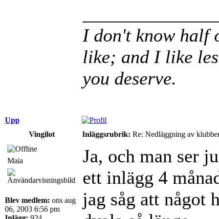
______________
I don't know half 
like; and I like le
you deserve.
Upp
Vingilot
Inläggsrubrik:
Re: Nedläggning av klubbe
Ja, och man ser ju
Maia
ett inlägg 4 månad
jag såg att något 
Blev medlem:
ons aug
06, 2003 6:56 pm
Inlägg:
924