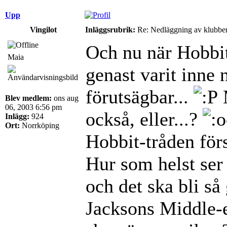
Upp
Vingilot
Inläggsrubrik:
Re: Nedläggning av klubbe
Och nu när Hobbite
Maia
genast varit inne 
förutsägbar...
Blev medlem:
ons aug
06, 2003 6:56 pm
också, eller...?
Inlägg:
924
Ort:
Norrköping
Hobbit-tråden förs
Hur som helst ser
och det ska bli så 
Jacksons Middle-