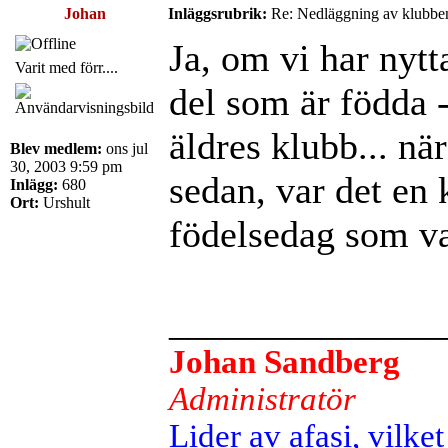
Johan
Inläggsrubrik:
Re: Nedläggning av klubbe
Ja, om vi har nytt
Varit med förr....
del som är födda -
äldres klubb... när
Blev medlem:
ons jul
30, 2003 9:59 pm
sedan, var det en 
Inlägg:
680
Ort:
Urshult
födelsedag som va
______________
Johan Sandberg
Administratör
Lider av afasi, vilket 