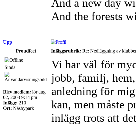
And a new day wil
And the forests wi
Upp
Proudfeet
Inläggsrubrik:
Re: Nedläggning av klubbe
Vi har väl för myc
Sinda
jobb, familj, hem, 
anledning för mig.
Blev medlem:
lör aug
02, 2003 9:14 pm
kan, men måste pri
Inlägg:
210
Ort:
Näsbypark
inlägg trots att de