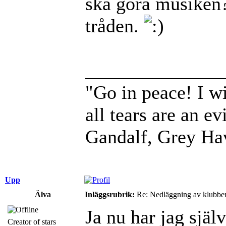
ska göra musiken? 
tråden.
______________
"Go in peace! I wi
all tears are an evi
Gandalf, Grey Ha
Upp
Älva
Inläggsrubrik:
Re: Nedläggning av klubbe
Ja nu har jag själ
Creator of stars