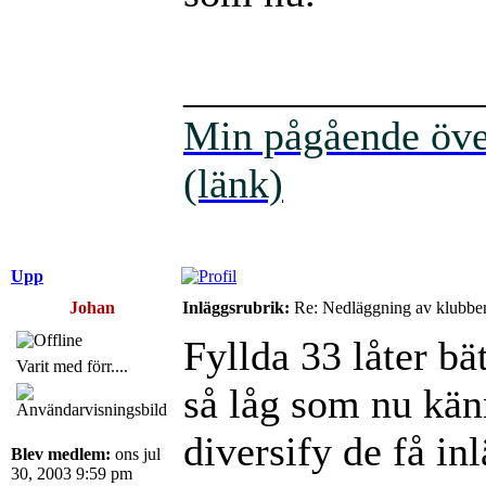
______________
Min pågående över
(länk)
Upp
Johan
Inläggsrubrik:
Re: Nedläggning av klubbe
Fyllda 33 låter bät
Varit med förr....
så låg som nu kän
diversify de få in
Blev medlem:
ons jul
30, 2003 9:59 pm