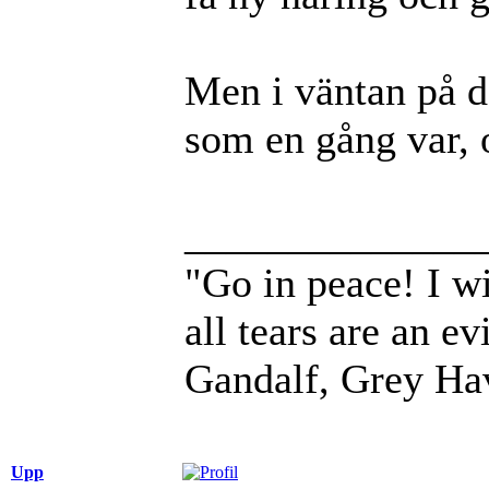
Men i väntan på de
som en gång var, 
______________
"Go in peace! I wi
all tears are an evi
Gandalf, Grey Ha
Upp