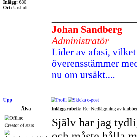
Inlägg:
680
Ort:
Urshult
______________
Johan Sandberg
Administratör
Lider av afasi, vilket 
överensstämmer med 
nu om ursäkt....
Upp
Älva
Inläggsrubrik:
Re: Nedläggning av klubbe
Själv har jag tydli
Creator of stars
och måste hålla m