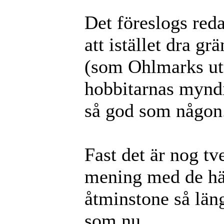
Det föreslogs red
att istället dra 
(som Ohlmarks utt
hobbitarnas myndi
så god som någon
Fast det är nog t
mening med de hä
åtminstone så läng
som nu.