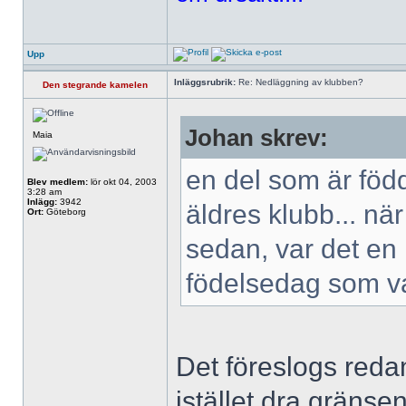
Upp
Inläggsrubrik:
Re: Nedläggning av klubben?
Den stegrande kamelen
Johan skrev:
Maia
en del som är född
Blev medlem:
lör okt 04, 2003
3:28 am
Inlägg:
3942
äldres klubb... när
Ort:
Göteborg
sedan, var det en 
födelsedag som va
Det föreslogs reda
istället dra gräns