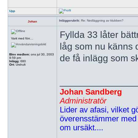
Upp
Inläggsrubrik:
Re: Nedläggning av klubben?
Johan
Fyllda 33 låter bätt
Varit med förr....
låg som nu känns d
Blev medlem:
ons jul 30, 2003
de få inlägg som sk
9:59 pm
Inlägg:
680
Ort:
Urshult
______________
Johan Sandberg
Administratör
Lider av afasi, vilket gö
överensstämmer med d
om ursäkt....