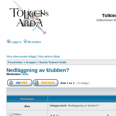
Tolkie
Välkommen til
Logga in
Bli medlem
Visa obesvarade inlägg
|
Visa aktiva trådar
Forumindex
»
Grupper
»
Gamla Tookars klubb
Nedläggning av klubben?
Moderator:
Älva
Sida
1
av
1
[ 9 inlägg ]
Författare
Inläggsrubrik:
Nedläggning av klubben?
Älva