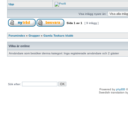
Upp
Visa inlägg nyare än:
Sida
1
av
1
[ 9 inlägg ]
Forumindex
»
Grupper
»
Gamla Tookars klubb
Vilka är online
Användare som besöker denna kategori: Inga registrerade användare och 2 gäster
Sök efter:
Powered by
phpBB
©
Swedish translation 