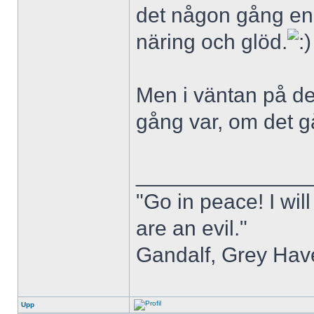
det någon gång en h
näring och glöd.
Men i väntan på det
gång var, om det g
______________
"Go in peace! I will
are an evil."
Gandalf, Grey Hav
Upp