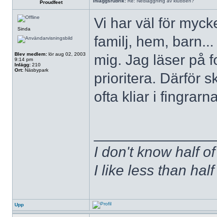
Inläggsrubrik:
Re: Nedläggning av klubben?
Proudfeet
Vi har väl för mycke
Sinda
familj, hem, barn...
Blev medlem:
lör aug 02, 2003
mig. Jag läser på 
9:14 pm
Inlägg:
210
Ort:
Näsbypark
prioritera. Därför sk
ofta kliar i fingrarna
______________
I don't know half of
I like less than hal
Upp