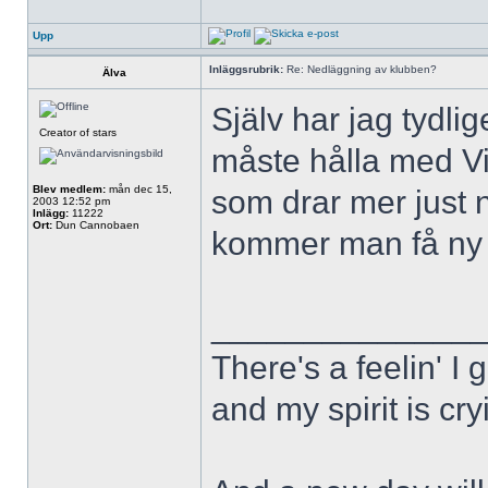
Upp
Inläggsrubrik:
Re: Nedläggning av klubben?
Älva
Själv har jag tydlig
Creator of stars
måste hålla med Vi
Blev medlem:
mån dec 15,
som drar mer just n
2003 12:52 pm
Inlägg:
11222
Ort:
Dun Cannobaen
kommer man få ny 
______________
There's a feelin' I 
and my spirit is cry