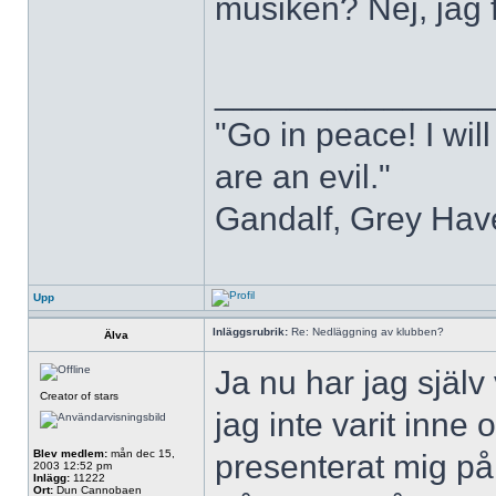
musiken? Nej, jag f
______________
"Go in peace! I will
are an evil."
Gandalf, Grey Hav
Upp
Inläggsrubrik:
Re: Nedläggning av klubben?
Älva
Ja nu har jag själv
Creator of stars
jag inte varit inne
Blev medlem:
mån dec 15,
presenterat mig på 
2003 12:52 pm
Inlägg:
11222
Ort:
Dun Cannobaen