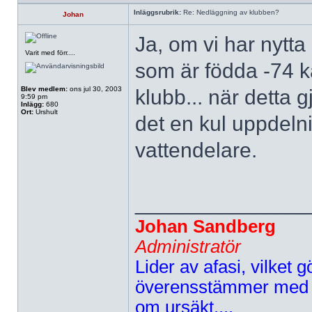
Inläggsrubrik:
Re: Nedläggning av klubben?
Johan
Ja, om vi har nytta
Varit med förr....
som är födda -74 ka
Blev medlem:
ons jul 30, 2003
klubb... när detta 
9:59 pm
Inlägg:
680
Ort:
Urshult
det en kul uppdeln
vattendelare.
______________
Johan Sandberg
Administratör
Lider av afasi, vilket gö
överensstämmer med d
om ursäkt....