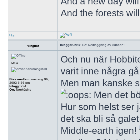
And a new day will
And the forests wil
Upp
Inläggsrubrik:
Re: Nedläggning av klubben?
Vingilot
Och nu när Hobbite
Maia
varit inne några gå
Blev medlem:
ons aug 06,
Men man kanske 
2003 6:56 pm
Inlägg:
924
Ort:
Norrköping
Men det bör
Hur som helst ser 
det ska bli så galet 
Middle-earth igen!