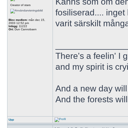
Känns som om den 
Creator of stars
fosiliserad.... inget
Blev medlem:
mån dec 15,
varit särskilt mång
2003 12:52 pm
Inlägg:
11222
Ort:
Dun Cannobaen
______________
There's a feelin' I 
and my spirit is cry
And a new day will
And the forests wil
Upp