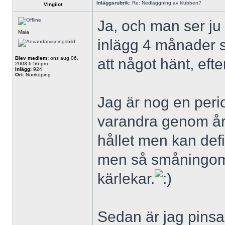
Inläggsrubrik:
Re: Nedläggning av klubben?
Vingilot
Ja, och man ser ju 
Maia
inlägg 4 månader se
Blev medlem:
ons aug 06,
att något hänt, eft
2003 6:56 pm
Inlägg:
924
Ort:
Norrköping
Jag är nog en perio
varandra genom åre
hållet men kan defi
men så småningom k
kärlekar.
Sedan är jag pinsamt