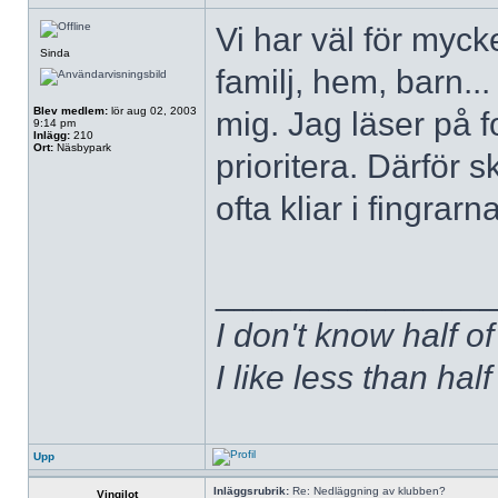
Vi har väl för mycke
Sinda
familj, hem, barn...
Blev medlem:
lör aug 02, 2003
mig. Jag läser på 
9:14 pm
Inlägg:
210
Ort:
Näsbypark
prioritera. Därför sk
ofta kliar i fingrarna
______________
I don't know half of
I like less than hal
Upp
Inläggsrubrik:
Re: Nedläggning av klubben?
Vingilot