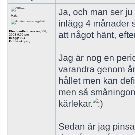
Ja, och man ser ju 
Maia
inlägg 4 månader se
Blev medlem:
ons aug 06,
att något hänt, eft
2003 6:56 pm
Inlägg:
924
Ort:
Norrköping
Jag är nog en perio
varandra genom åre
hållet men kan defi
men så småningom k
kärlekar.
Sedan är jag pinsamt