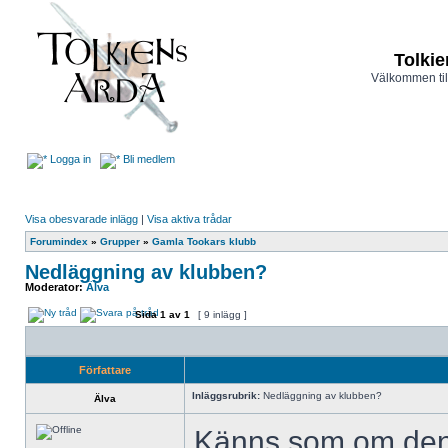
Tolkie
Välkommen til
Logga in
Bli medlem
Visa obesvarade inlägg
|
Visa aktiva trådar
Forumindex
»
Grupper
»
Gamla Tookars klubb
Nedläggning av klubben?
Moderator:
Älva
Sida
1
av
1
[ 9 inlägg ]
Författare
Inläggsrubrik:
Nedläggning av klubben?
Älva
Känns som om den 