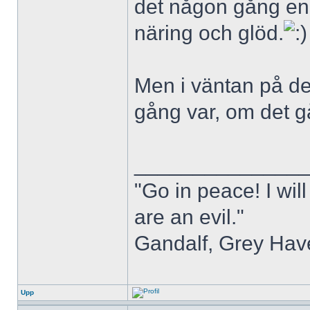
det någon gång en h
näring och glöd.
Men i väntan på det
gång var, om det g
______________
"Go in peace! I will
are an evil."
Gandalf, Grey Hav
Upp