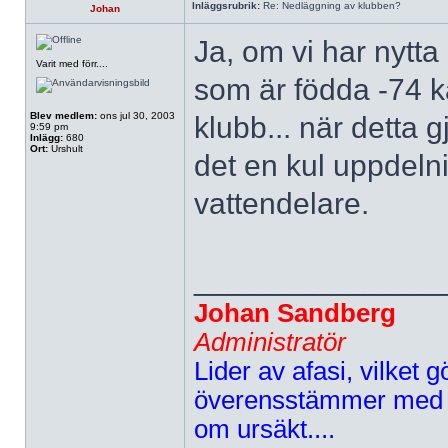
Inläggsrubrik:
Re: Nedläggning av klubben?
Johan
Ja, om vi har nytta
Varit med förr....
som är födda -74 ka
Blev medlem:
ons jul 30, 2003
klubb... när detta 
9:59 pm
Inlägg:
680
Ort:
Urshult
det en kul uppdeln
vattendelare.
______________
Johan Sandberg
Administratör
Lider av afasi, vilket gö
överensstämmer med d
om ursäkt....