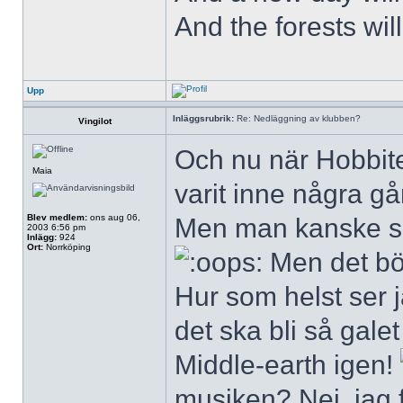
And the forests wil
Upp
Inläggsrubrik:
Re: Nedläggning av klubben?
Vingilot
Och nu när Hobbite
Maia
varit inne några gå
Blev medlem:
ons aug 06,
Men man kanske 
2003 6:56 pm
Inlägg:
924
Ort:
Norrköping
Men det bör
Hur som helst ser 
det ska bli så galet 
Middle-earth igen!
musiken? Nej, jag f