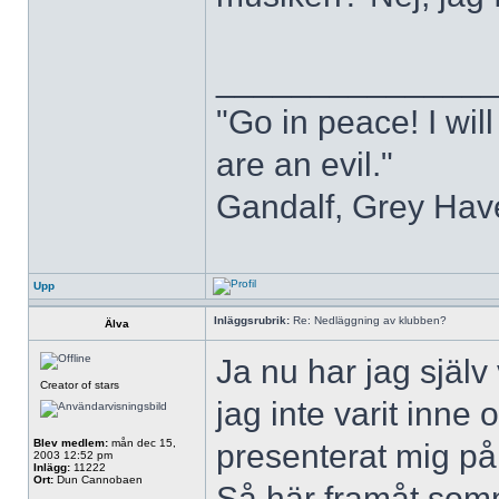
______________
"Go in peace! I will
are an evil."
Gandalf, Grey Hav
Upp
Inläggsrubrik:
Re: Nedläggning av klubben?
Älva
Ja nu har jag själv
Creator of stars
jag inte varit inne
Blev medlem:
mån dec 15,
presenterat mig på 
2003 12:52 pm
Inlägg:
11222
Ort:
Dun Cannobaen
Så här framåt som