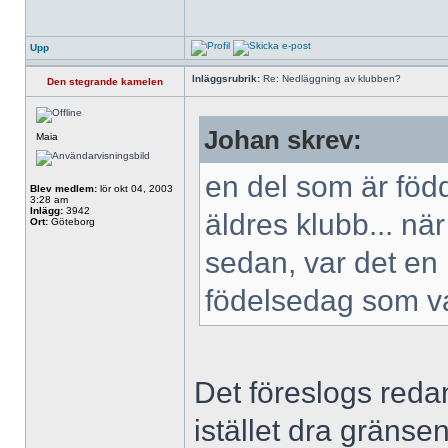
Upp
Inläggsrubrik:
Re: Nedläggning av klubben?
Den stegrande kamelen
Johan skrev:
Maia
en del som är född
Blev medlem:
lör okt 04, 2003
3:28 am
Inlägg:
3942
äldres klubb... när
Ort:
Göteborg
sedan, var det en 
födelsedag som va
Det föreslogs reda
istället dra gräns