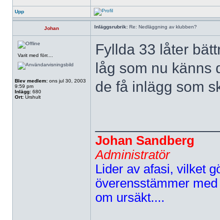
Upp
Inläggsrubrik:
Re: Nedläggning av klubben?
Johan
Fyllda 33 låter bätt
Varit med förr....
låg som nu känns d
Blev medlem:
ons jul 30, 2003
de få inlägg som sk
9:59 pm
Inlägg:
680
Ort:
Urshult
______________
Johan Sandberg
Administratör
Lider av afasi, vilket gö
överensstämmer med d
om ursäkt....