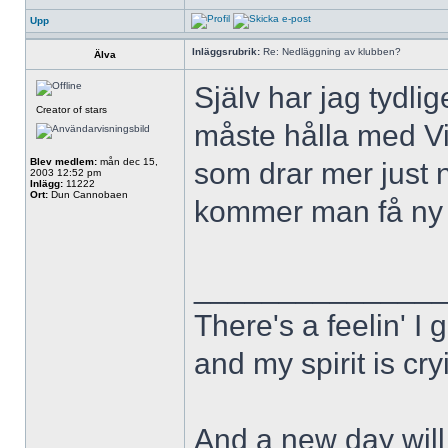
Upp
Inläggsrubrik:
Re: Nedläggning av klubben?
Älva
Själv har jag tydlig
Creator of stars
måste hålla med Vi
Blev medlem:
mån dec 15,
som drar mer just n
2003 12:52 pm
Inlägg:
11222
Ort:
Dun Cannobaen
kommer man få ny 
______________
There's a feelin' I 
and my spirit is cry
And a new day will