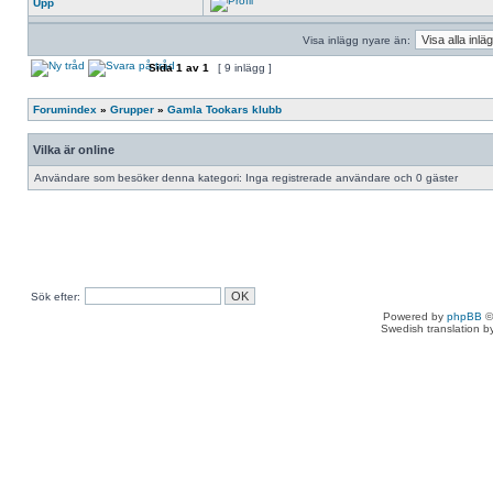
Upp
Visa inlägg nyare än:
Sida
1
av
1
[ 9 inlägg ]
Forumindex
»
Grupper
»
Gamla Tookars klubb
Vilka är online
Användare som besöker denna kategori: Inga registrerade användare och 0 gäster
Sök efter:
Powered by
phpBB
©
Swedish translation 