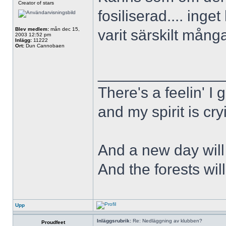
Creator of stars
fosiliserad.... inget
Blev medlem:
mån dec 15,
varit särskilt mång
2003 12:52 pm
Inlägg:
11222
Ort:
Dun Cannobaen
______________
There's a feelin' I 
and my spirit is cry
And a new day will
And the forests wil
Upp
Inläggsrubrik:
Re: Nedläggning av klubben?
Proudfeet