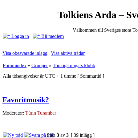
Tolkiens Arda – Sv
Välkommen till Sveriges stora T
Logga in
Bli medlem
Visa obesvarade inlägg
|
Visa aktiva trådar
Forumindex
»
Grupper
»
Tookiga ungars klubb
Alla tidsangivelser är UTC + 1 timme [
Sommartid
]
Favoritmusik?
Moderator:
Túrin Turambar
Sida
3
av
3
[ 39 inlägg ]