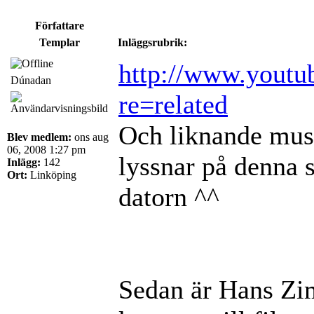
Författare
Templar
Inläggsrubrik:
http://www.youtu
Dúnadan
re=related
Och liknande musik
Blev medlem:
ons aug
06, 2008 1:27 pm
lyssnar på denna 
Inlägg:
142
Ort:
Linköping
datorn ^^
Sedan är Hans Zim