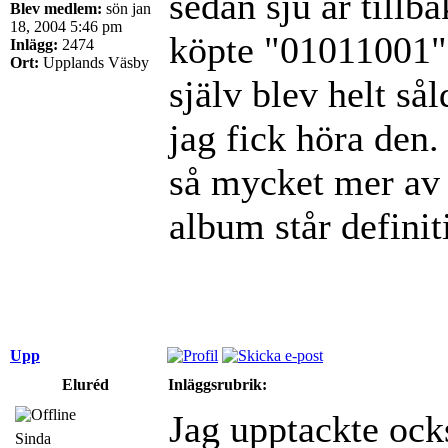
sedan sju år tillb
Blev medlem:
sön jan
18, 2004 5:46 pm
köpte "01011001" 
Inlägg:
2474
Ort:
Upplands Väsby
själv blev helt så
jag fick höra den
så mycket mer av 
album står definit
Upp
Eluréd
Inläggsrubrik:
Jag upptackte oc
Sinda