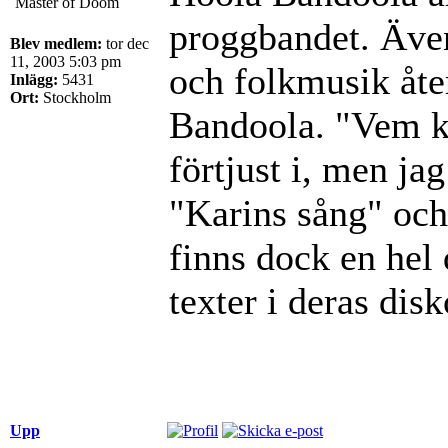
Master of Doom
proggbandet. Även
Blev medlem:
tor dec
11, 2003 5:03 pm
och folkmusik åte
Inlägg:
5431
Ort:
Stockholm
Bandoola. "Vem ka
förtjust i, men ja
"Karins sång" och 
finns dock en hel
texter i deras disk
Upp