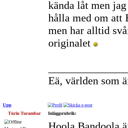
kända låt men jag
hålla med om att 
men har alltid svår
originalet
______________
Eä, världen som ä
Upp
Túrin Turambar
Inläggsrubrik:
Hoola Bandoola är