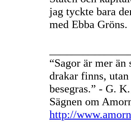
jag tyckte bara de
med Ebba Gröns.
______________
“Sagor är mer än sa
drakar finns, utan 
besegras.” - G. K
Sägnen om Amorni
http://www.amorni