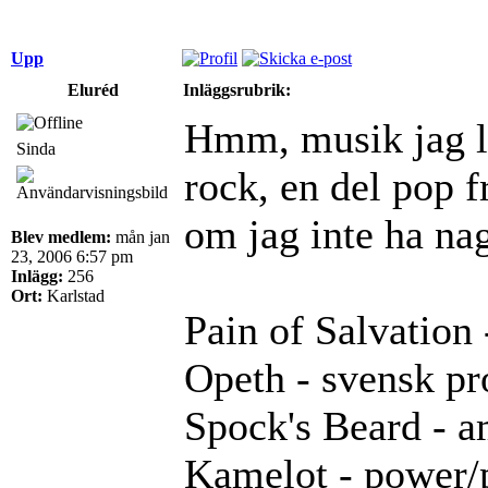
Upp
Eluréd
Inläggsrubrik:
Hmm, musik jag ly
Sinda
rock, en del pop f
om jag inte ha nag
Blev medlem:
mån jan
23, 2006 6:57 pm
Inlägg:
256
Ort:
Karlstad
Pain of Salvation
Opeth - svensk pr
Spock's Beard - a
Kamelot - power/