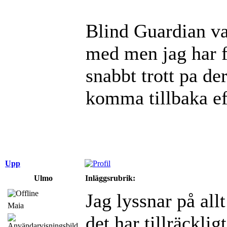
Blind Guardian va
med men jag har fo
snabbt trott pa d
komma tillbaka eft
Upp
Ulmo
Inläggsrubrik:
Jag lyssnar på al
Maia
det har tillräckli