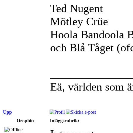
Ted Nugent
Mötley Crüe
Hoola Bandoola 
och Blå Tåget (of
______________
Eä, världen som ä
Upp
Orophin
Inläggsrubrik: