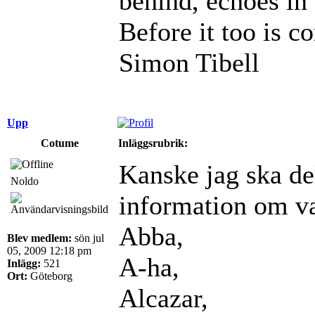
behind, echoes in 
Before it too is c
Simon Tibell
Upp
Cotume
Inläggsrubrik:
Kanske jag ska de
Noldo
information om vad
Abba,
Blev medlem:
sön jul
05, 2009 12:18 pm
A-ha,
Inlägg:
521
Ort:
Göteborg
Alcazar,