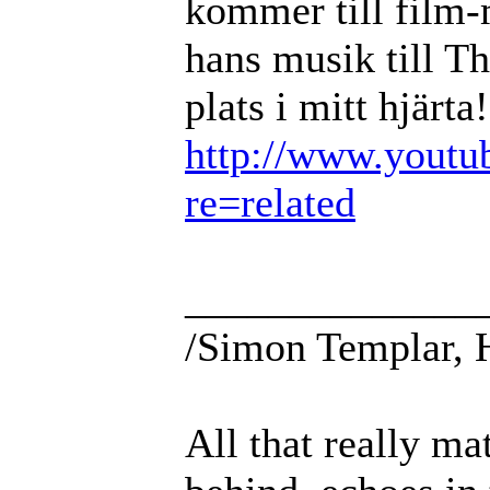
kommer till film-
hans musik till T
plats i mitt hjärta!
http://www.youtu
re=related
______________
/Simon Templar, 
All that really ma