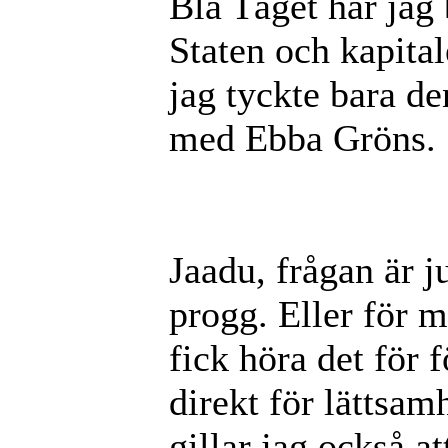
Blå Tåget har jag 
Staten och kapital
jag tyckte bara de
med Ebba Gröns.
Jaadu, frågan är ju
progg. Eller för mi
fick höra det för 
direkt för lättsa
gillar jag också at