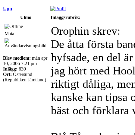
Upp
Ulmo
Inläggsrubrik:
Orophin skrev:
Maia
De åtta första ban
hyfsade, en del är
Blev medlem:
mån apr
10, 2006 7:21 pm
jag hört med Hool
Inlägg:
630
Ort:
Östersund
(Republiken Jämtland)
riktigt dåliga, me
kanske kan tipsa 
bäst och förklara 