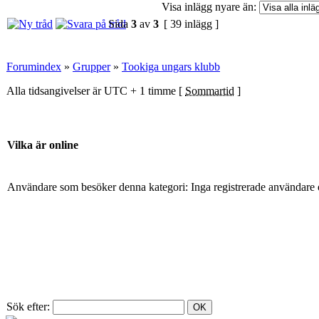
Visa inlägg nyare än:
Sida
3
av
3
[ 39 inlägg ]
Forumindex
»
Grupper
»
Tookiga ungars klubb
Alla tidsangivelser är UTC + 1 timme [
Sommartid
]
Vilka är online
Användare som besöker denna kategori: Inga registrerade användare 
Sök efter: