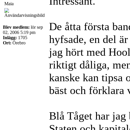
Intressant.
Maia
De åtta första ban
Blev medlem:
lör sep
02, 2006 5:19 pm
hyfsade, en del är
Inlägg:
1705
Ort:
Örebro
jag hört med Hool
riktigt dåliga, me
kanske kan tipsa 
bäst och förklara 
Blå Tåget har jag 
Staten och kapital