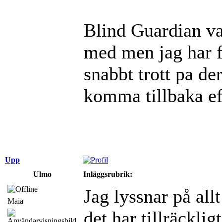
Blind Guardian va
med men jag har fo
snabbt trott pa d
komma tillbaka eft
Upp
Ulmo
Inläggsrubrik:
Jag lyssnar på al
Maia
det har tillräckli