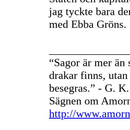
jag tyckte bara de
med Ebba Gröns.
______________
“Sagor är mer än sa
drakar finns, utan 
besegras.” - G. K
Sägnen om Amorni
http://www.amorni