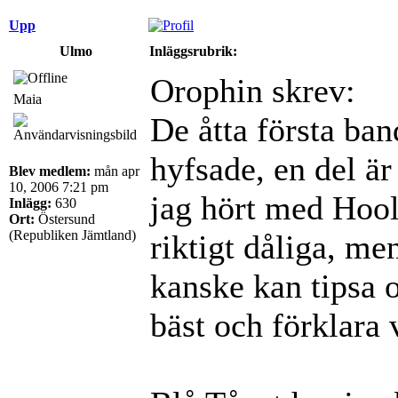
Upp
Ulmo
Inläggsrubrik:
Orophin skrev:
Maia
De åtta första ban
hyfsade, en del är
Blev medlem:
mån apr
10, 2006 7:21 pm
jag hört med Hool
Inlägg:
630
Ort:
Östersund
(Republiken Jämtland)
riktigt dåliga, me
kanske kan tipsa 
bäst och förklara 