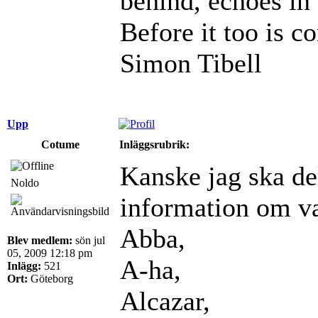
behind, echoes in 
Before it too is c
Simon Tibell
Upp
Cotume
Inläggsrubrik:
Kanske jag ska de
Noldo
information om vad
Abba,
Blev medlem:
sön jul
05, 2009 12:18 pm
A-ha,
Inlägg:
521
Ort:
Göteborg
Alcazar,