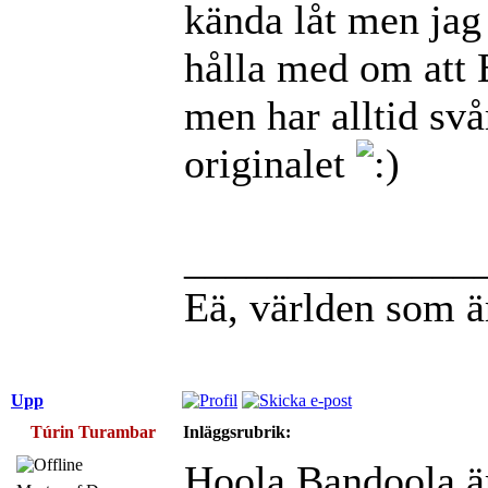
kända låt men jag
hålla med om att 
men har alltid svår
originalet
______________
Eä, världen som ä
Upp
Túrin Turambar
Inläggsrubrik:
Hoola Bandoola är