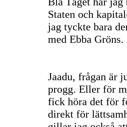
Blå Tåget har jag 
Staten och kapital
jag tyckte bara de
med Ebba Gröns.
Jaadu, frågan är ju
progg. Eller för mi
fick höra det för 
direkt för lättsa
gillar jag också at