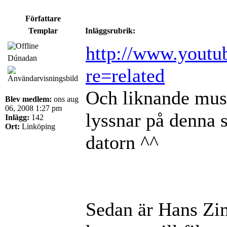
Författare
Templar
Inläggsrubrik:
http://www.youtu
Dúnadan
re=related
Och liknande musik
Blev medlem:
ons aug
06, 2008 1:27 pm
lyssnar på denna 
Inlägg:
142
Ort:
Linköping
datorn ^^
Sedan är Hans Zim