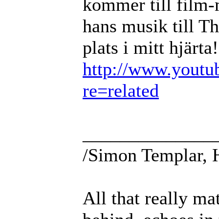
kommer till film-
hans musik till T
plats i mitt hjärta!
http://www.youtu
re=related
______________
/Simon Templar, 
All that really ma