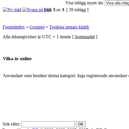
Visa inlägg nyare än:
Sida
3
av
3
[ 39 inlägg ]
Forumindex
»
Grupper
»
Tookiga ungars klubb
Alla tidsangivelser är UTC + 1 timme [
Sommartid
]
Vilka är online
Användare som besöker denna kategori: Inga registrerade användare 
Sök efter: