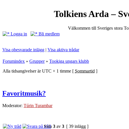
Tolkiens Arda – Sv
Välkommen till Sveriges stora T
Logga in
Bli medlem
Visa obesvarade inlägg
|
Visa aktiva trådar
Forumindex
»
Grupper
»
Tookiga ungars klubb
Alla tidsangivelser är UTC + 1 timme [
Sommartid
]
Favoritmusik?
Moderator:
Túrin Turambar
Sida
3
av
3
[ 39 inlägg ]