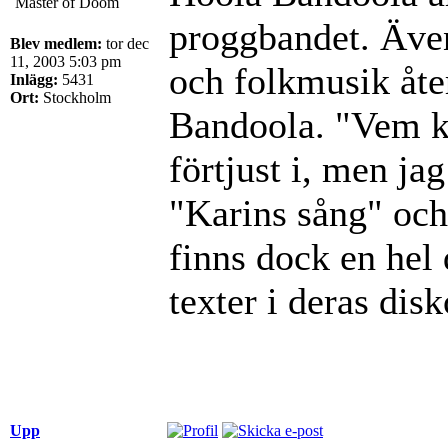
Master of Doom
proggbandet. Även
Blev medlem:
tor dec
11, 2003 5:03 pm
och folkmusik åte
Inlägg:
5431
Ort:
Stockholm
Bandoola. "Vem ka
förtjust i, men ja
"Karins sång" och 
finns dock en hel
texter i deras disk
Upp