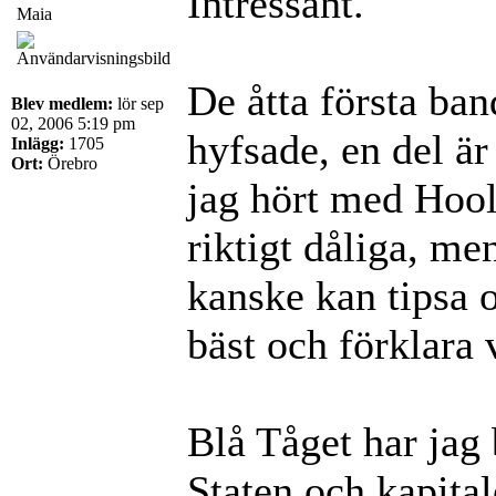
Intressant.
Maia
De åtta första ban
Blev medlem:
lör sep
02, 2006 5:19 pm
hyfsade, en del är
Inlägg:
1705
Ort:
Örebro
jag hört med Hool
riktigt dåliga, me
kanske kan tipsa 
bäst och förklara 
Blå Tåget har jag 
Staten och kapital