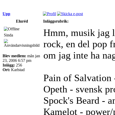
Upp
Eluréd
Inläggsrubrik:
Hmm, musik jag ly
Sinda
rock, en del pop f
om jag inte ha nag
Blev medlem:
mån jan
23, 2006 6:57 pm
Inlägg:
256
Ort:
Karlstad
Pain of Salvation
Opeth - svensk pr
Spock's Beard - a
Kamelot - power/