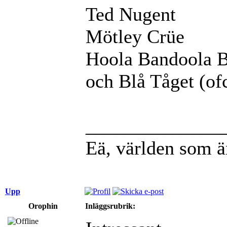
Ted Nugent
Mötley Crüe
Hoola Bandoola 
och Blå Tåget (of
______________
Eä, världen som ä
Upp
Orophin
Inläggsrubrik: