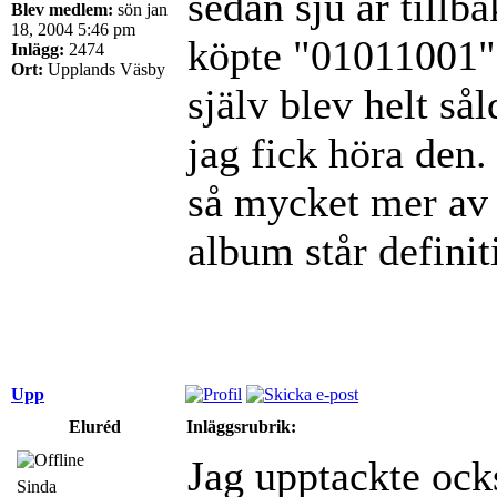
sedan sju år tillb
Blev medlem:
sön jan
18, 2004 5:46 pm
köpte "01011001" 
Inlägg:
2474
Ort:
Upplands Väsby
själv blev helt så
jag fick höra den
så mycket mer av 
album står definit
Upp
Eluréd
Inläggsrubrik:
Jag upptackte oc
Sinda