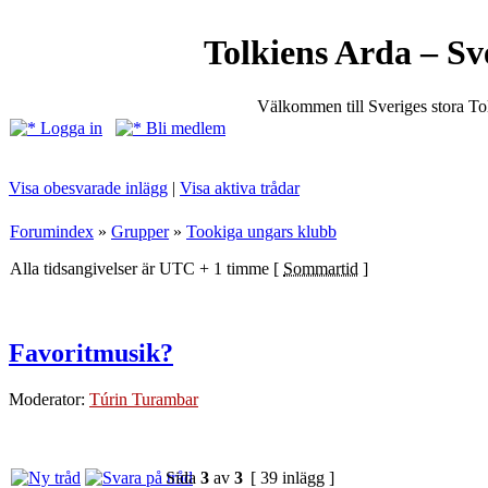
Tolkiens Arda – Sv
Välkommen till Sveriges stora T
Logga in
Bli medlem
Visa obesvarade inlägg
|
Visa aktiva trådar
Forumindex
»
Grupper
»
Tookiga ungars klubb
Alla tidsangivelser är UTC + 1 timme [
Sommartid
]
Favoritmusik?
Moderator:
Túrin Turambar
Sida
3
av
3
[ 39 inlägg ]