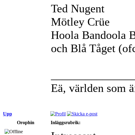
Ted Nugent
Mötley Crüe
Hoola Bandoola 
och Blå Tåget (of
______________
Eä, världen som ä
Upp
Orophin
Inläggsrubrik: