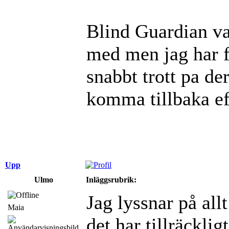
Blind Guardian va
med men jag har fo
snabbt trott pa d
komma tillbaka eft
Upp
Ulmo
Inläggsrubrik:
Jag lyssnar på al
Maia
det har tillräckli