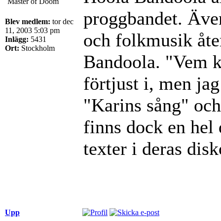
Master of Doom
proggbandet. Även
Blev medlem:
tor dec
11, 2003 5:03 pm
och folkmusik åte
Inlägg:
5431
Ort:
Stockholm
Bandoola. "Vem ka
förtjust i, men ja
"Karins sång" och 
finns dock en hel
texter i deras disk
Upp