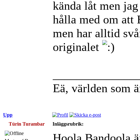
kända låt men jag
hålla med om att 
men har alltid svår
originalet
______________
Eä, världen som ä
Upp
Túrin Turambar
Inläggsrubrik:
Hoola Bandoola är