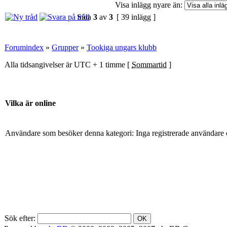
Visa inlägg nyare än:
Sida
3
av
3
[ 39 inlägg ]
Forumindex
»
Grupper
»
Tookiga ungars klubb
Alla tidsangivelser är UTC + 1 timme [
Sommartid
]
Vilka är online
Användare som besöker denna kategori: Inga registrerade användare 
Sök efter: