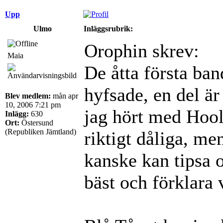
Upp
Ulmo
Inläggsrubrik:
Orophin skrev:
Maia
De åtta första ban
hyfsade, en del är
Blev medlem:
mån apr
10, 2006 7:21 pm
jag hört med Hool
Inlägg:
630
Ort:
Östersund
(Republiken Jämtland)
riktigt dåliga, me
kanske kan tipsa 
bäst och förklara 