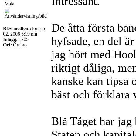
Intressant.
Maia
De åtta första ban
Blev medlem:
lör sep
02, 2006 5:19 pm
hyfsade, en del är
Inlägg:
1705
Ort:
Örebro
jag hört med Hool
riktigt dåliga, me
kanske kan tipsa 
bäst och förklara 
Blå Tåget har jag 
Staten och kapital