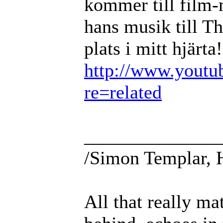
kommer till film-
hans musik till T
plats i mitt hjärta!
http://www.youtu
re=related
______________
/Simon Templar, 
All that really ma