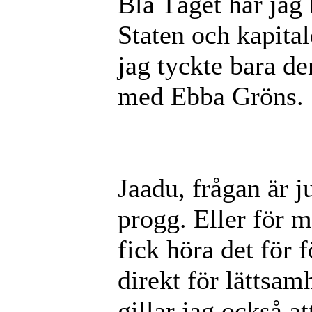
Blå Tåget har jag 
Staten och kapital
jag tyckte bara de
med Ebba Gröns.
Jaadu, frågan är ju
progg. Eller för mi
fick höra det för 
direkt för lättsa
gillar jag också at