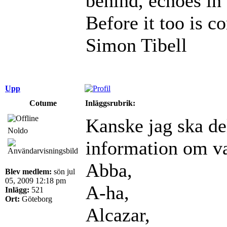
behind, echoes in 
Before it too is c
Simon Tibell
Upp
Cotume
Inläggsrubrik:
Kanske jag ska de
Noldo
information om vad
Abba,
Blev medlem:
sön jul
05, 2009 12:18 pm
A-ha,
Inlägg:
521
Ort:
Göteborg
Alcazar,