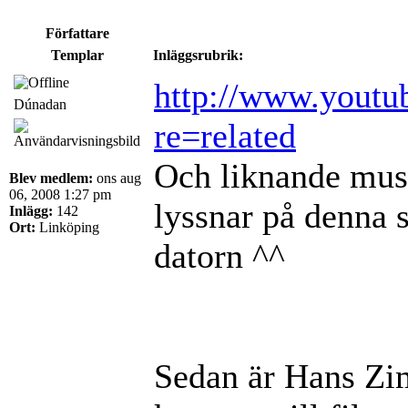
Författare
Templar
Inläggsrubrik:
http://www.youtu
Dúnadan
re=related
Och liknande musik
Blev medlem:
ons aug
06, 2008 1:27 pm
lyssnar på denna 
Inlägg:
142
Ort:
Linköping
datorn ^^
Sedan är Hans Zim