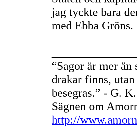
jag tyckte bara de
med Ebba Gröns.
______________
“Sagor är mer än sa
drakar finns, utan 
besegras.” - G. K
Sägnen om Amorni
http://www.amorni