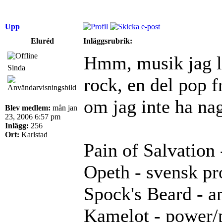
Upp
Eluréd
Inläggsrubrik:
Hmm, musik jag ly
Sinda
rock, en del pop f
om jag inte ha nag
Blev medlem:
mån jan
23, 2006 6:57 pm
Inlägg:
256
Ort:
Karlstad
Pain of Salvation
Opeth - svensk pr
Spock's Beard - a
Kamelot - power/