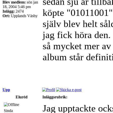
sedan sju år tillb
Blev medlem:
sön jan
18, 2004 5:46 pm
köpte "01011001" 
Inlägg:
2474
Ort:
Upplands Väsby
själv blev helt så
jag fick höra den
så mycket mer av 
album står definit
Upp
Eluréd
Inläggsrubrik:
Jag upptackte oc
Sinda