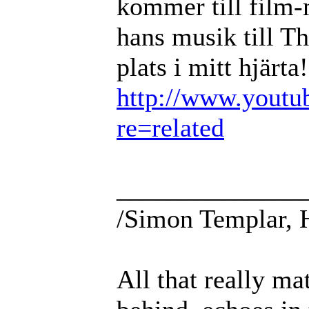
kommer till film-
hans musik till T
plats i mitt hjärta!
http://www.youtu
re=related
______________
/Simon Templar, 
All that really ma