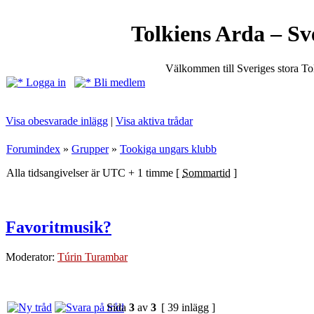
Tolkiens Arda – Sv
Välkommen till Sveriges stora T
Logga in
Bli medlem
Visa obesvarade inlägg
|
Visa aktiva trådar
Forumindex
»
Grupper
»
Tookiga ungars klubb
Alla tidsangivelser är UTC + 1 timme [
Sommartid
]
Favoritmusik?
Moderator:
Túrin Turambar
Sida
3
av
3
[ 39 inlägg ]