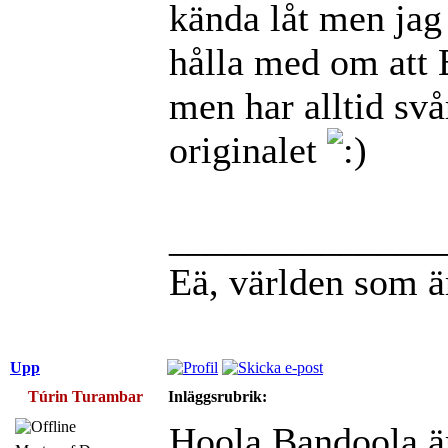
kända låt men jag
hålla med om att 
men har alltid svår
originalet
______________
Eä, världen som ä
Upp
Túrin Turambar
Inläggsrubrik:
Hoola Bandoola är