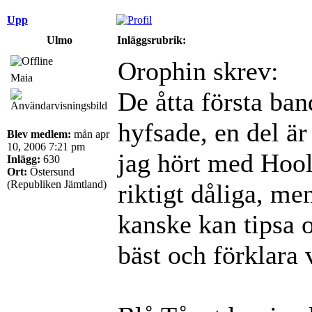
Upp
Ulmo
Inläggsrubrik:
Orophin skrev:
Maia
De åtta första ban
hyfsade, en del är
Blev medlem:
mån apr
10, 2006 7:21 pm
jag hört med Hool
Inlägg:
630
Ort:
Östersund
(Republiken Jämtland)
riktigt dåliga, me
kanske kan tipsa 
bäst och förklara 