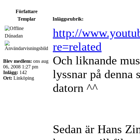
Författare
Templar
Inläggsrubrik:
http://www.youtu
Dúnadan
re=related
Och liknande musik
Blev medlem:
ons aug
06, 2008 1:27 pm
lyssnar på denna 
Inlägg:
142
Ort:
Linköping
datorn ^^
Sedan är Hans Zim