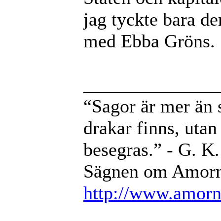
jag tyckte bara de
med Ebba Gröns.
______________
“Sagor är mer än sa
drakar finns, utan 
besegras.” - G. K
Sägnen om Amorni
http://www.amorni