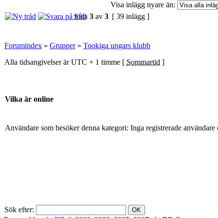
Visa inlägg nyare än:
Sida
3
av
3
[ 39 inlägg ]
Forumindex
»
Grupper
»
Tookiga ungars klubb
Alla tidsangivelser är UTC + 1 timme [
Sommartid
]
Vilka är online
Användare som besöker denna kategori: Inga registrerade användare 
Sök efter: