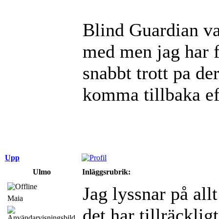
Blind Guardian va
med men jag har fo
snabbt trott pa d
komma tillbaka eft
Upp
Ulmo
Inläggsrubrik:
Jag lyssnar på al
Maia
det har tillräckli