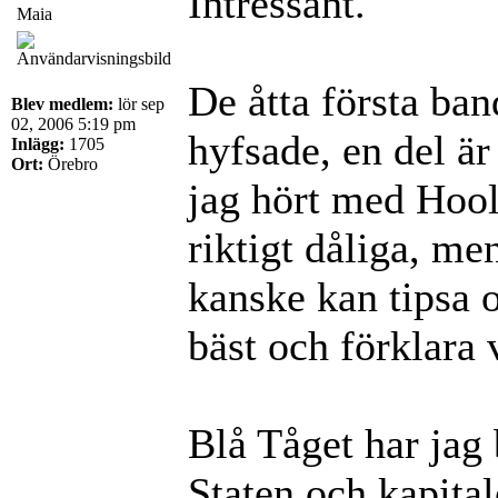
Intressant.
Maia
De åtta första ban
Blev medlem:
lör sep
02, 2006 5:19 pm
hyfsade, en del är
Inlägg:
1705
Ort:
Örebro
jag hört med Hool
riktigt dåliga, me
kanske kan tipsa 
bäst och förklara 
Blå Tåget har jag 
Staten och kapital