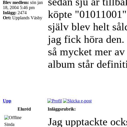
sedan sju år tillb
Blev medlem:
sön jan
18, 2004 5:46 pm
köpte "01011001" 
Inlägg:
2474
Ort:
Upplands Väsby
själv blev helt så
jag fick höra den
så mycket mer av 
album står definit
Upp
Eluréd
Inläggsrubrik:
Jag upptackte oc
Sinda