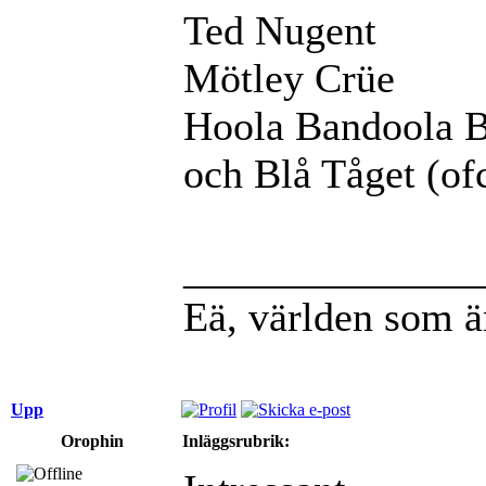
Ted Nugent
Mötley Crüe
Hoola Bandoola 
och Blå Tåget (of
______________
Eä, världen som ä
Upp
Orophin
Inläggsrubrik: