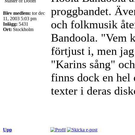
Master of Doom
proggbandet. Även
Blev medlem:
tor dec
11, 2003 5:03 pm
och folkmusik åte
Inlägg:
5431
Ort:
Stockholm
Bandoola. "Vem ka
förtjust i, men ja
"Karins sång" och 
finns dock en hel
texter i deras disk
Upp