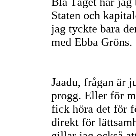
Blå Tåget har jag 
Staten och kapital
jag tyckte bara de
med Ebba Gröns.
Jaadu, frågan är ju
progg. Eller för mi
fick höra det för 
direkt för lättsa
gillar jag också at