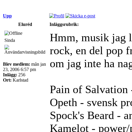
Upp
Eluréd
Inläggsrubrik:
Hmm, musik jag ly
Sinda
rock, en del pop f
om jag inte ha nag
Blev medlem:
mån jan
23, 2006 6:57 pm
Inlägg:
256
Ort:
Karlstad
Pain of Salvation
Opeth - svensk pr
Spock's Beard - a
Kamelot - power/