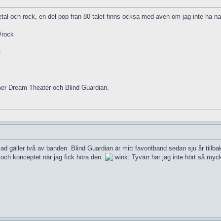
l och rock, en del pop fran 80-talet finns ocksa med aven om jag inte ha nagr
/rock
k
mer Dream Theater och Blind Guardian.
d gäller två av banden. Blind Guardian är mitt favoritband sedan sju år tillba
 och konceptet när jag fick höra den.
Tyvärr har jag inte hört så myc