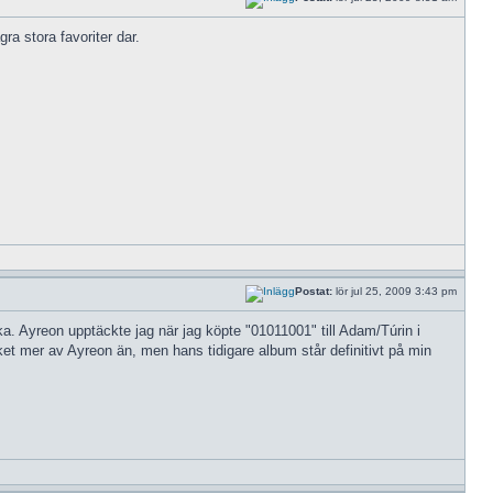
a stora favoriter dar.
Postat:
lör jul 25, 2009 3:43 pm
ka. Ayreon upptäckte jag när jag köpte "01011001" till Adam/Túrin i
ket mer av Ayreon än, men hans tidigare album står definitivt på min