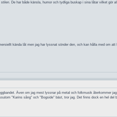
 stilen. De har både känsla, humor och tydliga buskap i sina låtar vilket gör a
rsiellt kända låt men jag har lyssnat sönder den, och kan hålla med om att Eb
roggbandet. Även om jag mest lyssnar på metal och folkmusik återkommer jag d
dessutom "Karins sång" och "Bogside" bäst, tror jag. Det finns dock en hel del b