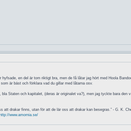
 hyfsade, en del är tom riktigt bra, men de få låtar jag hört med Hoola Bandool
 som är bäst och förklara vad du gillar med låtarna osv.
d, bla Staten och kapitalet, (deras är originalet va?), men jag tyckte bara den
ss att drakar finns, utan för att de lär oss att drakar kan besegras.” - G. K. Ch
http://www.amornia.se/