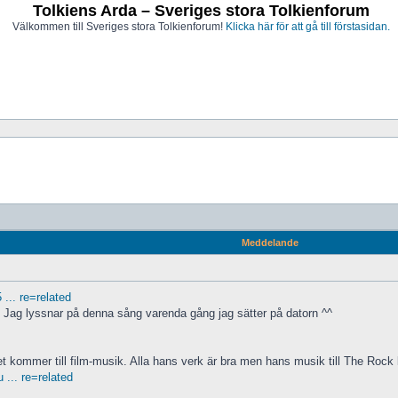
Tolkiens Arda – Sveriges stora Tolkienforum
Välkommen till Sveriges stora Tolkienforum!
Klicka här för att gå till förstasidan.
Meddelande
.. re=related
. Jag lyssnar på denna sång varenda gång jag sätter på datorn ^^
 kommer till film-musik. Alla hans verk är bra men hans musik till The Rock ko
... re=related