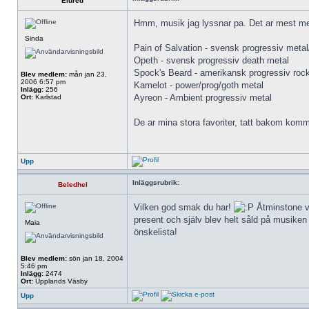
Eluréd
Hmm, musik jag lyssnar pa. Det ar mest meta
Sinda
Pain of Salvation - svensk progressiv metal
Opeth - svensk progressiv death metal
Spock's Beard - amerikansk progressiv roc
Blev medlem:
mån jan 23,
2006 6:57 pm
Kamelot - power/prog/goth metal
Inlägg:
256
Ayreon - Ambient progressiv metal
Ort:
Karlstad
De ar mina stora favoriter, tatt bakom kom
Upp
Inläggsrubrik:
Beledhel
Vilken god smak du har!
Åtminstone va
present och själv blev helt såld på musiken
Maia
önskelista!
Blev medlem:
sön jan 18, 2004
5:46 pm
Inlägg:
2474
Ort:
Upplands Väsby
Upp