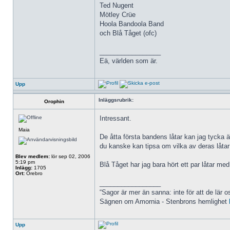
Ted Nugent
Mötley Crüe
Hoola Bandoola Band
och Blå Tåget (ofc)
_________________
Eä, världen som är.
Upp
Inläggsrubrik:
Orophin
Intressant.
Maia
De åtta första bandens låtar kan jag tycka är
du kanske kan tipsa om vilka av deras låtar
Blev medlem:
lör sep 02, 2006
5:19 pm
Blå Tåget har jag bara hört ett par låtar me
Inlägg:
1705
Ort:
Örebro
_________________
“Sagor är mer än sanna: inte för att de lär o
Sägnen om Amornia - Stenbrons hemlighet
Upp