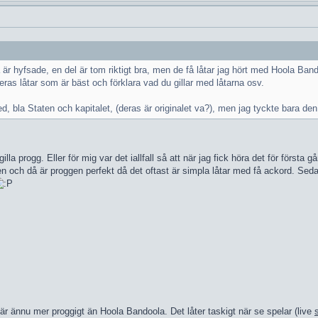
 är hyfsade, en del är tom riktigt bra, men de få låtar jag hört med Hoola Bando
ras låtar som är bäst och förklara vad du gillar med låtarna osv.
med, bla Staten och kapitalet, (deras är originalet va?), men jag tyckte bara d
 gilla progg. Eller för mig var det iallfall så att när jag fick höra det för för
tarren och då är proggen perfekt då det oftast är simpla låtar med få ackord.
är ännu mer proggigt än Hoola Bandoola. Det låter taskigt när se spelar (live