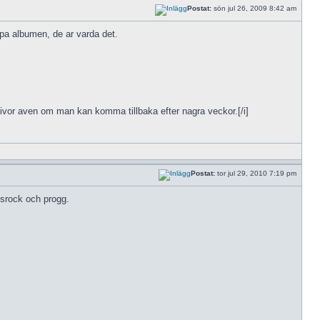
Postat:
sön jul 26, 2009 8:42 am
pa albumen, de ar varda det.
skivor aven om man kan komma tillbaka efter nagra veckor.[/i]
Postat:
tor jul 29, 2010 7:19 pm
lsrock och progg.