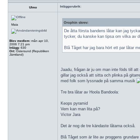
Inläggsrubrik:
Ulmo
Orophin skrev:
Maia
De åtta första bandens låtar kan jag tycka
tycker, du kanske kan tipsa om vilka av de
Blev medlem:
mån apr 10,
2006 7:21 pm
Blå Tåget har jag bara hört ett par låtar 
Inlägg:
630
Ort:
Östersund (Republiken
Jämtland)
Jaadu, frågan är ju om man inte föds till att
gillar jag också att sitta och plinka på gi
med folk som lyssnade på samma musik
Tre bra låtar av Hoola Bandoola:
Keops pyramid
Vem kan man lita på?
Victor Jara
Det är nog de tre kändaste låtarna också.
Blå Tåget som är lite av proggens grundare 