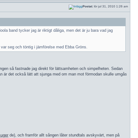
Postat:
lör jul 31, 2010 1:26 am
ola band tycker jag är riktigt dåliga, men det är ju bara vad jag
en var seg och töntig i jämförelse med Ebba Gröns.
sta gången så fastnade jag direkt för lättsamheten och simpelheten. Sedan
 Sedan är det också lätt att sjunga med om man mot förmodan skulle umgås
suger
de), och framför allt sången låter stundtals avskyvärt, men på