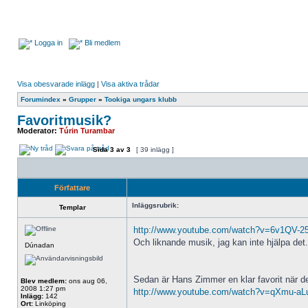
Logga in
Bli medlem
Visa obesvarade inlägg
|
Visa aktiva trådar
Forumindex
»
Grupper
»
Tookiga ungars klubb
Favoritmusik?
Moderator:
Túrin Turambar
Sida
3
av
3
[ 39 inlägg ]
Författare
Inläggsrubrik:
Templar
http://www.youtube.com/watch?v=6v1QV-25 .
Och liknande musik, jag kan inte hjälpa det
Dúnadan
Sedan är Hans Zimmer en klar favorit när det
Blev medlem:
ons aug 06,
2008 1:27 pm
http://www.youtube.com/watch?v=qXmu-aLu 
Inlägg:
142
Ort:
Linköping