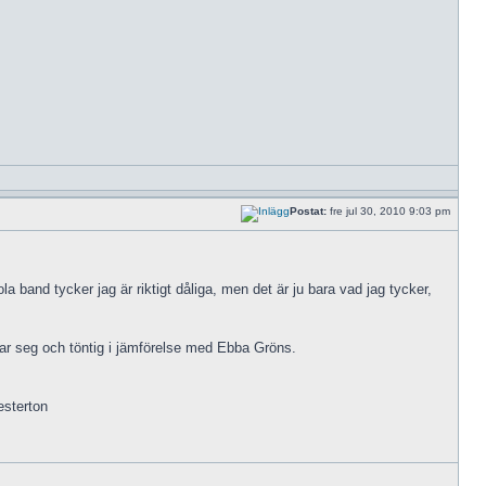
Postat:
fre jul 30, 2010 9:03 pm
a band tycker jag är riktigt dåliga, men det är ju bara vad jag tycker,
 var seg och töntig i jämförelse med Ebba Gröns.
esterton