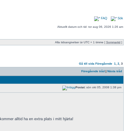
FAQ
Sök
Aktuellt datum och tid: tor aug 06, 2026 1:26 am
Alla tidsangivelser är UTC + 1 timme [
Sommartid
]
Gå till sida
Föregående
1
,
2
,
3
Föregående tråd
|
Nästa tråd
Postat:
sön okt 05, 2008 1:38 pm
mmer alltid ha en extra plats i mitt hjärta!