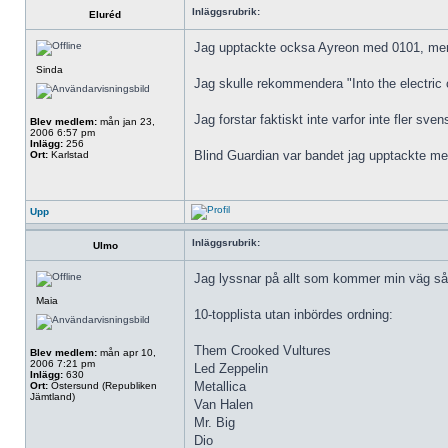
Inläggsrubrik:
Eluréd
Jag upptackte ocksa Ayreon med 0101, men j
Sinda
Jag skulle rekommendera "Into the electric c
Jag forstar faktiskt inte varfor inte fler sv
Blev medlem:
mån jan 23,
2006 6:57 pm
Inlägg:
256
Blind Guardian var bandet jag upptackte meta
Ort:
Karlstad
Upp
Inläggsrubrik:
Ulmo
Jag lyssnar på allt som kommer min väg så lä
Maia
10-topplista utan inbördes ordning:
Them Crooked Vultures
Blev medlem:
mån apr 10,
2006 7:21 pm
Led Zeppelin
Inlägg:
630
Metallica
Ort:
Östersund (Republiken
Jämtland)
Van Halen
Mr. Big
Dio