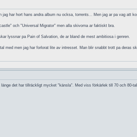
ag har hort hans andra album nu ocksa, torrents... Men jag ar pa vag att ko
astle" och "Universal Migrator" men alla skivorna ar faktiskt bra.
enskar lyssnar pa Pain of Salvation, de ar bland de mest ambitiosa i genren.
l med men jag har forlorat lite av intresset. Man blir snabbt trott pa deras 
nge det har tillräckligt mycket "känsla". Med viss förkärlek till 70 och 80-ta