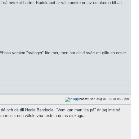
llt så mycket bättre. Budskapet är väl kanske en av orsakerna till att
bas version "svänger" lite mer, men har alltid svårt att gilla en cover
Postat:
sön aug 01, 2010 8:23 pm
å och då till Hoola Bandoola. "Vem kan man lita på" är jag inte så
ra musik och välskrivna texter i deras diskografi.