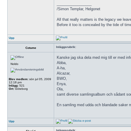
_________________
/Simon Templar, Helgonet
All that really matters is the legacy we leave
Before it too is concealed by the tide of tim
Upp
Inläggsrubrik:
Cotume
Kanske jag ska dela med mig till er med inf
Abba,
Noldo
A-ha,
Alcazar,
BWO,
Blev medlem:
sön jul 05, 2009
12:18 pm
Enya,
Inlägg:
521
Ola,
Ort:
Göteborg
samt diverse samlingsalbum och sådant som 
En samling med udda och blandade saker 
Upp
Inläggsrubrik: