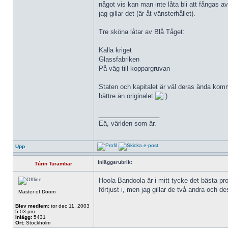
något vis kan man inte låta bli att fångas av
jag gillar det (är åt vänsterhållet).
Tre sköna låtar av Blå Tåget:
Kalla kriget
Glassfabriken
På väg till koppargruvan
Staten och kapitalet är väl deras ända komme
bättre än originalet
_________________
Eä, världen som är.
Upp
Inläggsrubrik:
Túrin Turambar
Hoola Bandoola är i mitt tycke det bästa p
förtjust i, men jag gillar de två andra och 
Master of Doom
Blev medlem:
tor dec 11, 2003
5:03 pm
Inlägg:
5431
Ort:
Stockholm