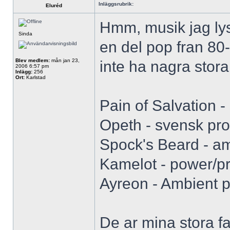
Inläggsrubrik:
Eluréd
Hmm, musik jag lys
Sinda
en del pop fran 80
Blev medlem:
mån jan 23,
inte ha nagra stora 
2006 6:57 pm
Inlägg:
256
Ort:
Karlstad
Pain of Salvation 
Opeth - svensk pro
Spock's Beard - am
Kamelot - power/p
Ayreon - Ambient p
De ar mina stora f