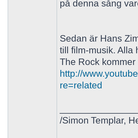
på denna sång vare
Sedan är Hans Zim
till film-musik. All
The Rock kommer all
http://www.youtub
re=related
______________
/Simon Templar, H