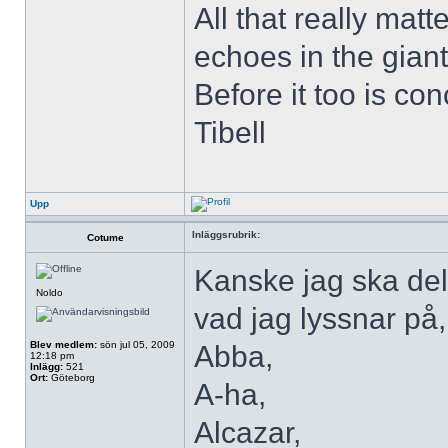
All that really mat
echoes in the giant 
Before it too is co
Tibell
Upp
Inläggsrubrik:
Cotume
Kanske jag ska del
Noldo
vad jag lyssnar på, 
Blev medlem:
sön jul 05, 2009
Abba,
12:18 pm
Inlägg:
521
Ort:
Göteborg
A-ha,
Alcazar,