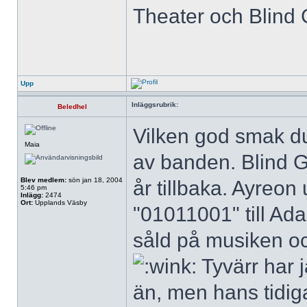
Theater och Blind 
Upp
Inläggsrubrik:
Beledhel
Vilken god smak d
Maia
av banden. Blind G
Blev medlem:
sön jan 18, 2004
år tillbaka. Ayreon
5:46 pm
Inlägg:
2474
Ort:
Upplands Väsby
"01011001" till Ada
såld på musiken oc
Tyvärr har 
än, men hans tidiga