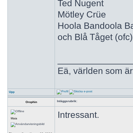
Ted Nugent
Mötley Crüe
Hoola Bandoola B
och Blå Tåget (ofc)
______________
Eä, världen som är
Upp
Inläggsrubrik:
Orophin
Intressant.
Maia