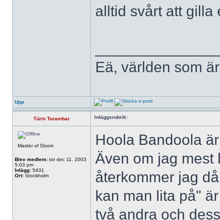
alltid svårt att gil
______________
Eä, världen som är
Upp
Inläggsrubrik:
Túrin Turambar
Hoola Bandoola är 
Master of Doom
Även om jag mest l
Blev medlem:
tor dec 11, 2003
5:03 pm
Inlägg:
5431
återkommer jag då 
Ort:
Stockholm
kan man lita på" är 
två andra och des