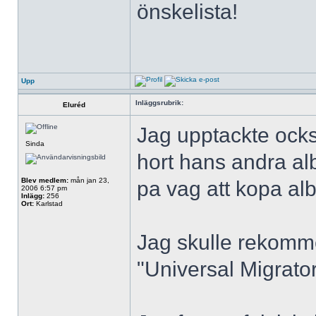
önskelista!
Upp
Inläggsrubrik:
Eluréd
Jag upptackte ock
Sinda
hort hans andra al
Blev medlem:
mån jan 23,
pa vag att kopa al
2006 6:57 pm
Inlägg:
256
Ort:
Karlstad
Jag skulle rekomme
"Universal Migrator