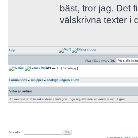
bäst, tror jag. Det
välskrivna texter i 
Upp
Visa inlägg nyare än:
Sida
3
av
3
[ 39 inlägg ]
Forumindex
»
Grupper
»
Tookiga ungars klubb
Vilka är online
Användare som besöker denna kategori: Inga registrerade användare och 1 gäst
Sök efter:
Powered by
phpBB
©