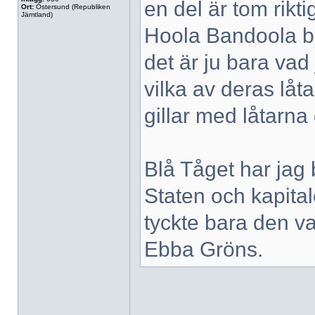
en del är tom rikti
Ort:
Östersund (Republiken
Jämtland)
Hoola Bandoola ban
det är ju bara vad
vilka av deras låt
gillar med låtarna 
Blå Tåget har jag 
Staten och kapital
tyckte bara den va
Ebba Gröns.