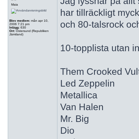
Jag lyssnar på all
Maia
har tillräckligt myc
Blev medlem:
mån apr 10,
och 80-talsrock oc
2006 7:21 pm
Inlägg:
630
Ort:
Östersund (Republiken
Jämtland)
10-topplista utan i
Them Crooked Vul
Led Zeppelin
Metallica
Van Halen
Mr. Big
Dio