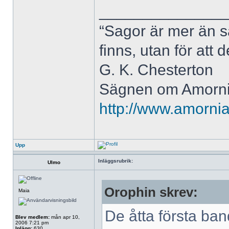
______________
“Sagor är mer än sa
finns, utan för att 
G. K. Chesterton
Sägnen om Amornia
http://www.amornia
Upp
Inläggsrubrik:
Ulmo
Orophin skrev:
Maia
De åtta första ban
Blev medlem:
mån apr 10,
2006 7:21 pm
Inlägg:
630