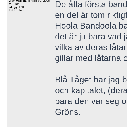
Blev medlem:
lör sep 02, 2006
De åtta första band
5:19 pm
Inlägg:
1705
Ort:
Örebro
en del är tom rikti
Hoola Bandoola ban
det är ju bara vad 
vilka av deras låta
gillar med låtarna 
Blå Tåget har jag b
och kapitalet, (der
bara den var seg o
Gröns.