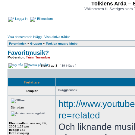
Tolkiens Arda – 
Välkommen till Sveriges stora 
Logga in
Bli medlem
Visa obesvarade inlägg
|
Visa aktiva trådar
Forumindex
»
Grupper
»
Tookiga ungars klubb
Favoritmusik?
Moderator:
Túrin Turambar
Sida
3
av
3
[ 39 inlägg ]
Författare
Inläggsrubrik:
Templar
http://www.youtub
Dúnadan
re=related
Blev medlem:
ons aug 06,
Och liknande musik,
2008 1:27 pm
Inlägg:
142
Ort:
Linköping