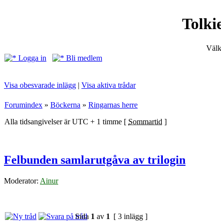
Tolki
Välk
Logga in
Bli medlem
Visa obesvarade inlägg
|
Visa aktiva trådar
Forumindex
»
Böckerna
»
Ringarnas herre
Alla tidsangivelser är UTC + 1 timme [
Sommartid
]
Felbunden samlarutgåva av trilogin
Moderator:
Ainur
Sida
1
av
1
[ 3 inlägg ]