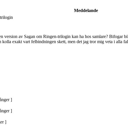
Meddelande
rilogin
en version av Sagan om Ringen-trilogin kan ha hos samlare? Bifogar bil
lla exakt vart felbindningen skett, men det jag tror mig veta i alla fal
ånger ]
ånger ]
er ]