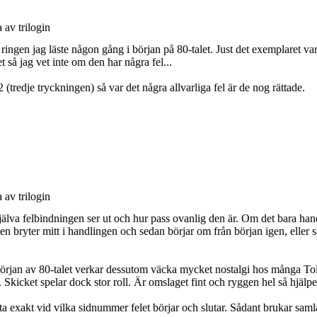
av trilogin
ingen jag läste någon gång i början på 80-talet. Just det exemplaret var
t så jag vet inte om den har några fel...
 (tredje tryckningen) så var det några allvarliga fel är de nog rättade.
av trilogin
r själva felbindningen ser ut och hur pass ovanlig den är. Om det bara han
 bryter mitt i handlingen och sedan börjar om från början igen, eller sa
rjan av 80-talet verkar dessutom väcka mycket nostalgi hos många Tolkien
kicket spelar dock stor roll. Är omslaget fint och ryggen hel så hjälpe
veta exakt vid vilka sidnummer felet börjar och slutar. Sådant brukar sa