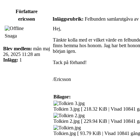
Författare
ericsson
Inläggsrubrik:
Felbunden samlarutgåva av t
Hej,
Snaga
Tänkte kolla med er vilket värde en felbund
finns hemma hos honom. Jag har bett honom ko
Blev medlem:
mån maj
början igen.
26, 2025 11:28 am
Inlägg:
1
Tack på förhand!
/Ericsson
Bilagor:
Tolkien 3.jpg [ 218.32 KiB | Visad 10841 g
Tolkien 2.jpg [ 229.94 KiB | Visad 10841 g
Tolkien.jpg [ 93.79 KiB | Visad 10841 gång