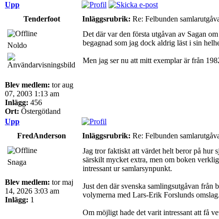
Upp
Tenderfoot
Inläggsrubrik:
Re: Felbunden samlarutgåva 
Det där var den första utgåvan av Sagan om r
begagnad som jag dock aldrig läst i sin helhe
Noldo
Men jag ser nu att mitt exemplar är från 1982
Blev medlem:
tor aug
07, 2003 1:13 am
Inlägg:
456
Ort:
Östergötland
Upp
FredAnderson
Inläggsrubrik:
Re: Felbunden samlarutgåva 
Jag tror faktiskt att värdet helt beror på hu
särskilt mycket extra, men om boken verkligen
Snaga
intressant ur samlarsynpunkt.
Blev medlem:
tor maj
Just den där svenska samlingsutgåvan från bö
14, 2026 3:03 am
volymerna med Lars-Erik Forslunds omslag. S
Inlägg:
1
Om möjligt hade det varit intressant att få 