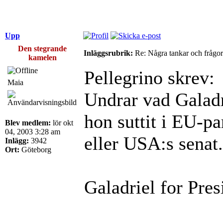
Upp
Den stegrande
Inläggsrubrik:
Re: Några tankar och frågor
kamelen
Pellegrino skrev:
Maia
Undrar vad Galad
hon suttit i EU-p
Blev medlem:
lör okt
04, 2003 3:28 am
eller USA:s senat
Inlägg:
3942
Ort:
Göteborg
Galadriel for Pres