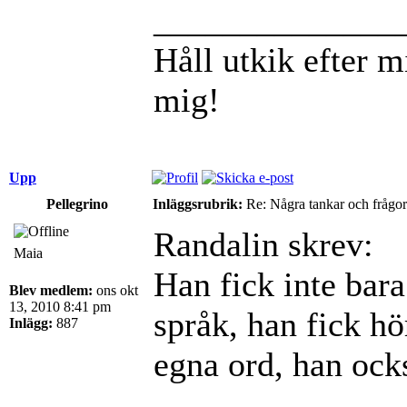
______________
Håll utkik efter mi
mig!
Upp
Pellegrino
Inläggsrubrik:
Re: Några tankar och frågor
Randalin skrev:
Maia
Han fick inte bara
Blev medlem:
ons okt
13, 2010 8:41 pm
språk, han fick hö
Inlägg:
887
egna ord, han ock