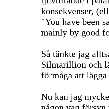
tjuvtittande i pala
konsekvenser, (el
"You have been sav
mainly by good for
Så tänkte jag allts
Silmarillion och 
förmåga att lägga 
Nu kan jag mycket 
någon vag försyn