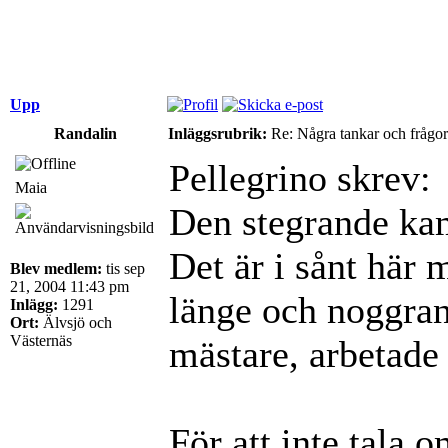
Upp
Randalin
Inläggsrubrik:
Re: Några tankar och frågor
Pellegrino skrev:
Maia
Den stegrande ka
Det är i sånt här
Blev medlem:
tis sep
21, 2004 11:43 pm
länge och noggran
Inlägg:
1291
Ort:
Älvsjö och
Västernäs
mästare, arbetade 
För att inte tala 