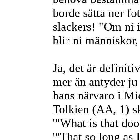
borde sätta ner fo
slackers! "Om ni 
blir ni människor
Ja, det är definit
mer än antyder ju 
hans närvaro i Mi
Tolkien (AA, 1) s
'"What is that do
'"That so long as 