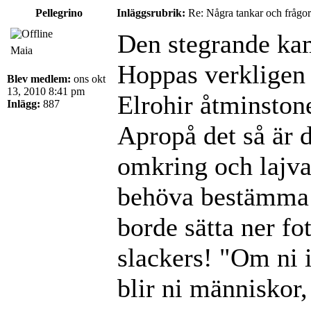
Pellegrino
Inläggsrubrik:
Re: Några tankar och frågor
Den stegrande ka
Maia
Hoppas verkligen 
Blev medlem:
ons okt
13, 2010 8:41 pm
Elrohir åtminston
Inlägg:
887
Apropå det så är d
omkring och lajva 
behöva bestämma 
borde sätta ner fo
slackers! "Om ni 
blir ni människor