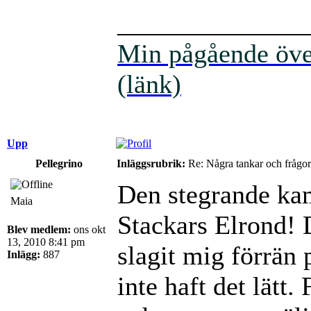
______________
Min pågående över
(länk)
Upp
Pellegrino
Inläggsrubrik:
Re: Några tankar och frågor
Den stegrande ka
Maia
Stackars Elrond! 
Blev medlem:
ons okt
13, 2010 8:41 pm
slagit mig förrän 
Inlägg:
887
inte haft det lätt.