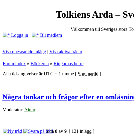
Tolkiens Arda – Sv
Välkommen till Sveriges stora T
Logga in
Bli medlem
Visa obesvarade inlägg
|
Visa aktiva trådar
Forumindex
»
Böckerna
»
Ringarnas herre
Alla tidsangivelser är UTC + 1 timme [
Sommartid
]
Några tankar och frågor efter en omläsnin
Moderator:
Ainur
Sida
8
av
9
[ 121 inlägg ]