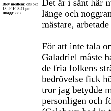
Det är i sånt här
Blev medlem:
ons okt
13, 2010 8:41 pm
länge och noggran
Inlägg:
887
mästare, arbetade 
För att inte tala 
Galadriel måste h
de fria folkens str
bedrövelse fick hö
tror jag betydde 
personligen och f