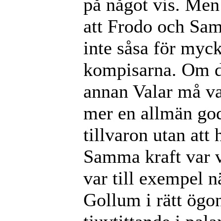
på något vis. Men 
att Frodo och Sam
inte såsa för mycke
kompisarna. Om d
annan Valar må va
mer en allmän go
tillvaron utan att
Samma kraft var v
var till exempel 
Gollum i rätt ögon