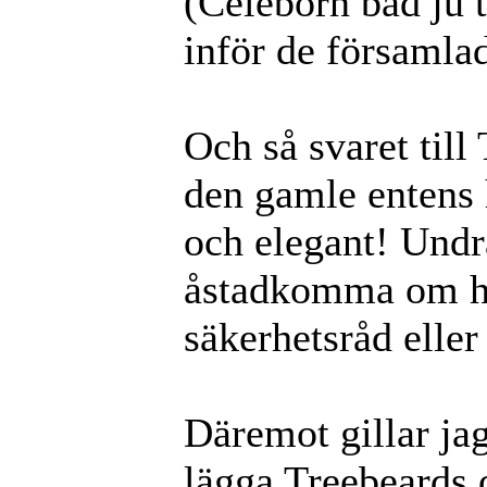
(Celeborn bad ju 
inför de församlad
Och så svaret til
den gamle entens h
och elegant! Undr
åstadkomma om ho
säkerhetsråd elle
Däremot gillar jag 
lägga Treebeards o