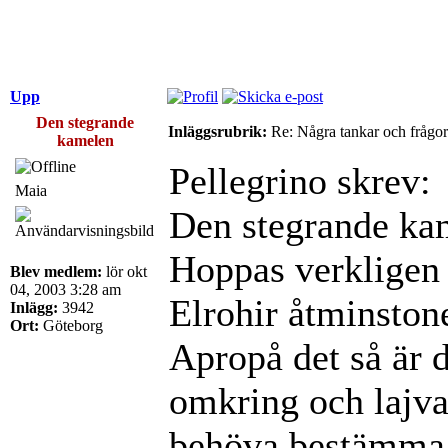
Upp
Den stegrande
Inläggsrubrik:
Re: Några tankar och frågor
kamelen
Pellegrino skrev:
Maia
Den stegrande ka
Hoppas verkligen 
Blev medlem:
lör okt
04, 2003 3:28 am
Elrohir åtminston
Inlägg:
3942
Ort:
Göteborg
Apropå det så är d
omkring och lajva 
behöva bestämma 