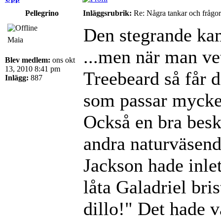
Pellegrino
Inläggsrubrik:
Re: Några tankar och frågor
Den stegrande ka
Maia
...men när man vet
Blev medlem:
ons okt
13, 2010 8:41 pm
Treebeard så får d
Inlägg:
887
som passar mycket
Också en bra besk
andra naturväsen
Jackson hade inlet
låta Galadriel bri
dillo!" Det hade v