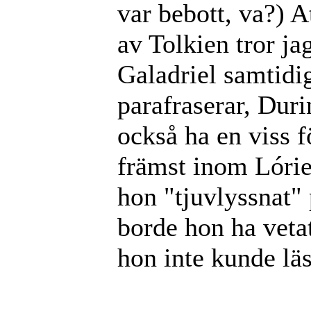
var bebott, va?) At
av Tolkien tror ja
Galadriel samtidig
parafraserar, Duri
också ha en viss 
främst inom Lórie
hon "tjuvlyssnat" 
borde hon ha veta
hon inte kunde lä