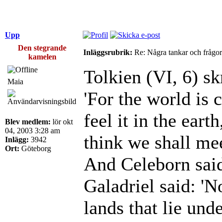
Upp
Den stegrande
Inläggsrubrik:
Re: Några tankar och frågor
kamelen
Tolkien (VI, 6) sk
Maia
'For the world is c
feel it in the earth
Blev medlem:
lör okt
04, 2003 3:28 am
think we shall mee
Inlägg:
3942
Ort:
Göteborg
And Celeborn said:
Galadriel said: 'N
lands that lie und