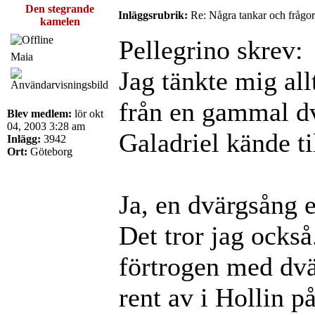
Den stegrande
Inläggsrubrik:
Re: Några tankar och frågor
kamelen
Pellegrino skrev:
Maia
Jag tänkte mig allt
från en gammal d
Blev medlem:
lör okt
04, 2003 3:28 am
Galadriel kände til
Inlägg:
3942
Ort:
Göteborg
Ja, en dvärgsång el
Det tror jag också
förtrogen med dvä
rent av i Hollin p