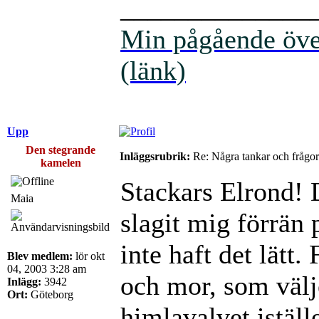
______________
Min pågående över
(länk)
Upp
Den stegrande
Inläggsrubrik:
Re: Några tankar och frågor
kamelen
Stackars Elrond! 
Maia
slagit mig förrän 
inte haft det lätt.
Blev medlem:
lör okt
04, 2003 3:28 am
och mor, som välj
Inlägg:
3942
Ort:
Göteborg
himlavalvet iställ