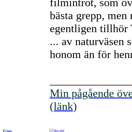
filmintrot, som ö
bästa grepp, men 
egentligen tillhör
... av naturväsen 
honom än för henn
______________
Min pågående över
(länk)
Upp