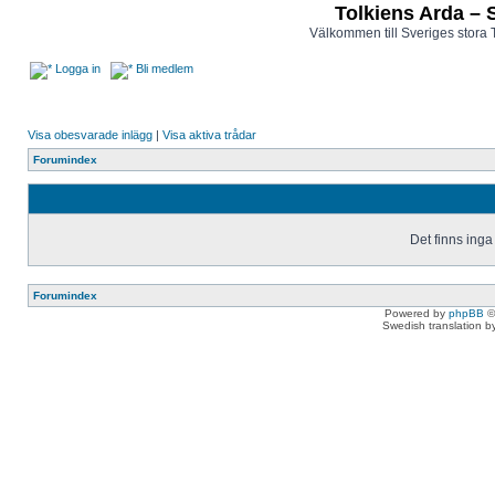
Tolkiens Arda – 
Välkommen till Sveriges stora 
Logga in
Bli medlem
Visa obesvarade inlägg
|
Visa aktiva trådar
Forumindex
Det finns inga
Forumindex
Powered by
phpBB
©
Swedish translation 