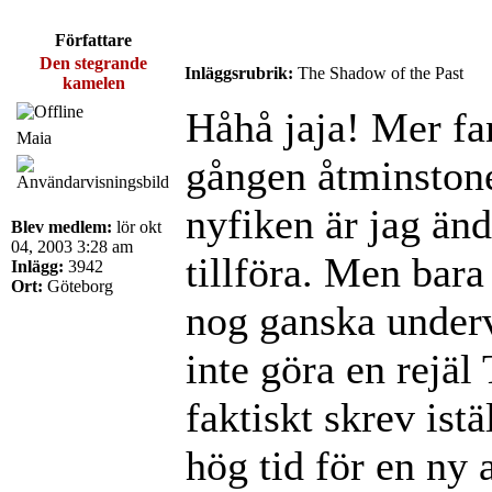
Författare
Den stegrande
Inläggsrubrik:
The Shadow of the Past
kamelen
Håhå jaja! Mer fa
Maia
gången åtminstone
nyfiken är jag än
Blev medlem:
lör okt
04, 2003 3:28 am
tillföra. Men bara
Inlägg:
3942
Ort:
Göteborg
nog ganska underv
inte göra en rejäl
faktiskt skrev ist
hög tid för en ny a