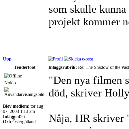
som skulle kunna 
projekt kommer no
Upp
Tenderfoot
Inläggsrubrik:
Re: The Shadow of the Past
"Den nya filmen sk
Noldo
död, skriver Holl
Blev medlem:
tor aug
07, 2003 1:13 am
Nåja, HR skriver 
Inlägg:
456
Ort:
Östergötland