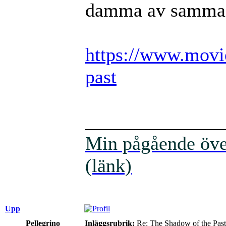
damma av samma
https://www.movie
past
______________
Min pågående över
(länk)
Upp
Pellegrino
Inläggsrubrik:
Re: The Shadow of the Past