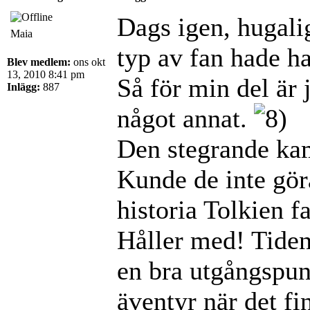
Dags igen, hugali
Maia
typ av fan hade h
Blev medlem:
ons okt
13, 2010 8:41 pm
Så för min del är 
Inlägg:
887
något annat.
Den stegrande ka
Kunde de inte gör
historia Tolkien fa
Håller med! Tiden
en bra utgångspunk
äventyr när det fi