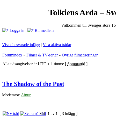
Tolkiens Arda – Sv
Välkommen till Sveriges stora T
Logga in
Bli medlem
Visa obesvarade inlägg
|
Visa aktiva trådar
Forumindex
»
Filmer & TV-serier
»
Övriga filmatiseringar
Alla tidsangivelser är UTC + 1 timme [
Sommartid
]
The Shadow of the Past
Moderator:
Ainur
Sida
1
av
1
[ 3 inlägg ]