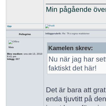
______________
Min pågående övers
Upp
Inläggsrubrik:
Re: TA:s egna reaktioner
Pellegrino
Kamelen skrev:
Maia
Blev medlem:
ons okt 13, 2010
8:41 pm
Nu när jag har sett
Inlägg:
887
faktiskt det här!
Det är bara att grat
enda tjuvtitt på de