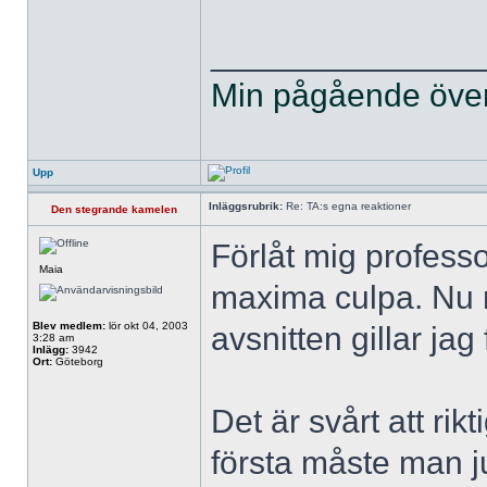
______________
Min pågående övers
Upp
Inläggsrubrik:
Re: TA:s egna reaktioner
Den stegrande kamelen
Förlåt mig professo
Maia
maxima culpa. Nu n
Blev medlem:
lör okt 04, 2003
avsnitten gillar jag 
3:28 am
Inlägg:
3942
Ort:
Göteborg
Det är svårt att rikt
första måste man ju 