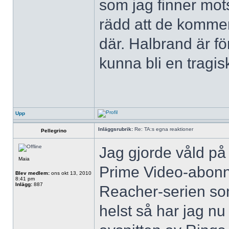
som jag finner mots
rädd att de kommer
där. Halbrand är för
kunna bli en tragis
Upp
Inläggsrubrik:
Re: TA:s egna reaktioner
Pellegrino
Jag gjorde våld på 
Maia
Prime Video-abon
Blev medlem:
ons okt 13, 2010
8:41 pm
Inlägg:
887
Reacher-serien som
helst så har jag nu