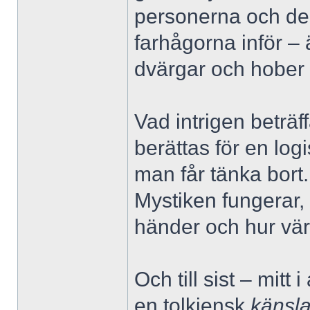
personerna och der
farhågorna inför – 
dvärgar och hober 
Vad intrigen beträf
berättas för en log
man får tänka bor
Mystiken fungerar,
händer och hur vär
Och till sist – mitt
en tolkiensk
känsl