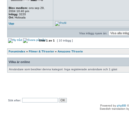
Blev medlem:
ons sep 29,
2004 10:40 pm
Inlägg:
3220
Ort:
Hobsala
Upp
Visa inlägg nyare än:
Sida
1
av
1
[ 10 inlägg ]
Forumindex
»
Filmer & TV-serier
»
Amazons TV-serie
Vilka är online
Användare som besöker denna kategori: Inga registrerade användare och 1 gäst
Sök efter:
Powered by
phpBB
©
Swedish translation 