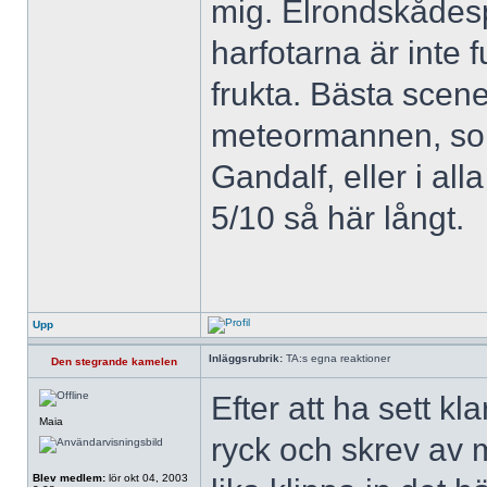
mig. Elrondskådespe
harfotarna är inte 
frukta. Bästa scen
meteormannen, som 
Gandalf, eller i all
5/10 så här långt.
Upp
Inläggsrubrik:
TA:s egna reaktioner
Den stegrande kamelen
Efter att ha sett kla
Maia
ryck och skrev av 
Blev medlem:
lör okt 04, 2003