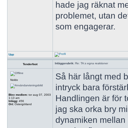
hade jag räknat med
problemet, utan det
som engagerar.
Upp
Inläggsrubrik:
Re: TA:s egna reaktioner
Tenderfoot
Så här långt med ba
Noldo
intryck bara förstä
Blev medlem:
tor aug 07, 2003
Handlingen är för to
1:13 am
Inlägg:
456
Ort:
Östergötland
jag ska orka bry m
dynamiken mellan 