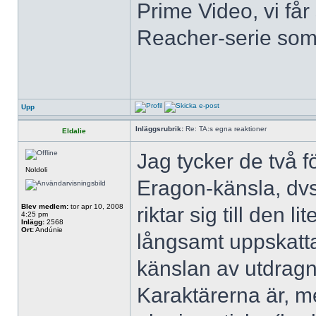
Prime Video, vi få
Reacher-serie som j
Upp
Inläggsrubrik:
Re: TA:s egna reaktioner
Eldalie
Jag tycker de två fö
Noldoli
Eragon-känsla, dv
Blev medlem:
tor apr 10, 2008
riktar sig till den l
4:25 pm
Inlägg:
2568
Ort:
Andúnie
långsamt uppskatta
känslan av utdrag
Karaktärerna är, m