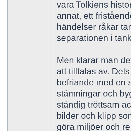
vara Tolkiens histo
annat, ett friståen
händelser råkar ta
separationen i tank
Men klarar man det,
att tilltalas av. Del
befriande med en s
stämningar och byg
ständig tröttsam ac
bilder och klipp so
göra miljöer och rek