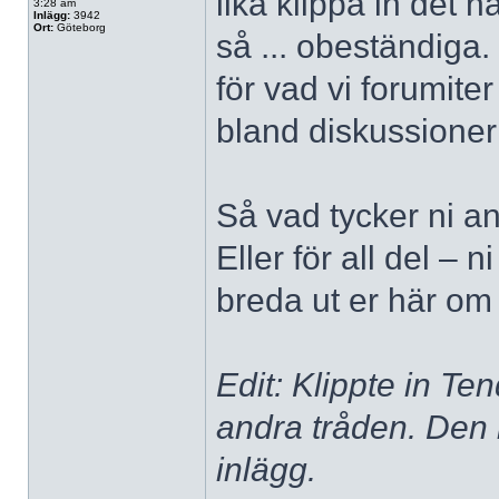
lika klippa in det
3:28 am
Inlägg:
3942
Ort:
Göteborg
så ... obeständiga.
för vad vi forumiter
bland diskussioner
Så vad tycker ni an
Eller för all del – 
breda ut er här om 
Edit: Klippte in Te
andra tråden. Den 
inlägg.