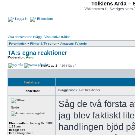
Tolkiens Arda – 
Välkommen till Sveriges stora 
Logga in
Bli medlem
Visa obesvarade inlägg
|
Visa aktiva trådar
Forumindex
»
Filmer & TV-serier
»
Amazons TV-serie
TA:s egna reaktioner
Moderator:
Ainur
Sida
1
av
1
[ 10 inlägg ]
Författare
Inläggsrubrik:
Re: Reaktioner
Tenderfoot
Såg de två första av
Noldo
jag blev faktiskt lit
Blev medlem:
tor aug 07, 2003
handlingen bjöd p
1:13 am
Inlägg:
456
Ort:
Östergötland