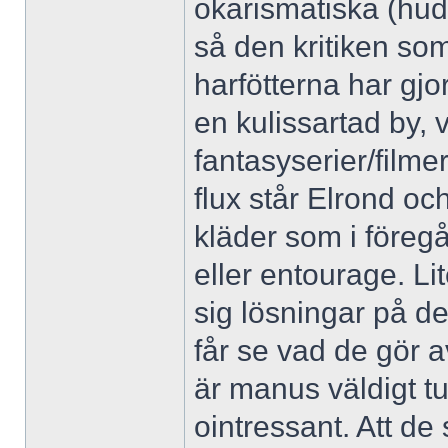
okarismatiska (hud
så den kritiken som 
harfötterna har gjo
en kulissartad by, v
fantasyserier/filmer
flux står Elrond o
kläder som i föreg
eller entourage. Lit
sig lösningar på det
får se vad de gör a
är manus väldigt tu
ointressant. Att de