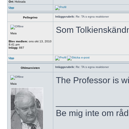
Ort:
Hobsala
Upp
Inläggsrubrik:
Re: TA:s egna reaktioner
Pellegrino
Som Tolkienskändni
Maia
Blev medlem:
ons okt 13, 2010
8:41 pm
Inlägg:
887
Upp
Inläggsrubrik:
Re: TA:s egna reaktioner
Ohlmarxisten
The Professor is w
Maia
______________
Be mig inte om råd,