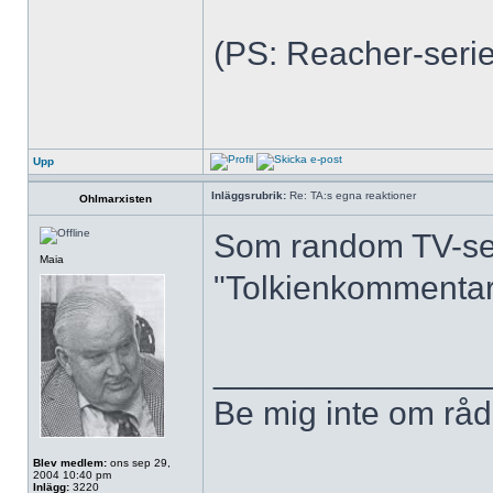
(PS: Reacher-serien
Upp
Inläggsrubrik:
Re: TA:s egna reaktioner
Ohlmarxisten
Som random TV-ser
Maia
"Tolkienkommentar"
______________
Be mig inte om råd,
Blev medlem:
ons sep 29,
2004 10:40 pm
Inlägg:
3220