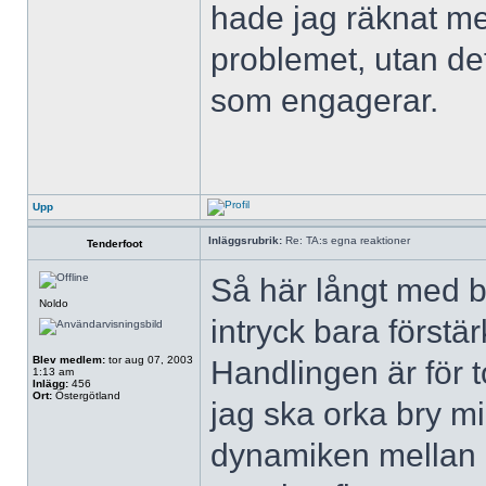
hade jag räknat med
problemet, utan det
som engagerar.
Upp
Inläggsrubrik:
Re: TA:s egna reaktioner
Tenderfoot
Så här långt med ba
Noldo
intryck bara förstä
Blev medlem:
tor aug 07, 2003
Handlingen är för to
1:13 am
Inlägg:
456
Ort:
Östergötland
jag ska orka bry m
dynamiken mellan 