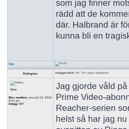
som jag finner mots
rädd att de kommer
där. Halbrand är för
kunna bli en tragis
Upp
Inläggsrubrik:
Re: TA:s egna reaktioner
Pellegrino
Jag gjorde våld på 
Maia
Prime Video-abon
Blev medlem:
ons okt 13, 2010
8:41 pm
Inlägg:
887
Reacher-serien som
helst så har jag nu