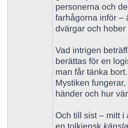
personerna och der
farhågorna inför – 
dvärgar och hober 
Vad intrigen beträf
berättas för en log
man får tänka bor
Mystiken fungerar,
händer och hur vär
Och till sist – mitt
en tolkiensk
känsl