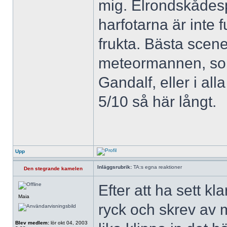
mig. Elrondskådespe
harfotarna är inte 
frukta. Bästa scen
meteormannen, som 
Gandalf, eller i all
5/10 så här långt.
Upp
Inläggsrubrik:
TA:s egna reaktioner
Den stegrande kamelen
Efter att ha sett kla
Maia
ryck och skrev av 
Blev medlem:
lör okt 04, 2003