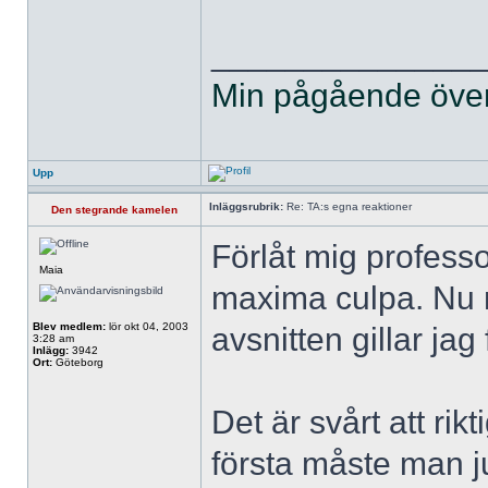
______________
Min pågående övers
Upp
Inläggsrubrik:
Re: TA:s egna reaktioner
Den stegrande kamelen
Förlåt mig professo
Maia
maxima culpa. Nu n
Blev medlem:
lör okt 04, 2003
avsnitten gillar jag 
3:28 am
Inlägg:
3942
Ort:
Göteborg
Det är svårt att rikt
första måste man ju 