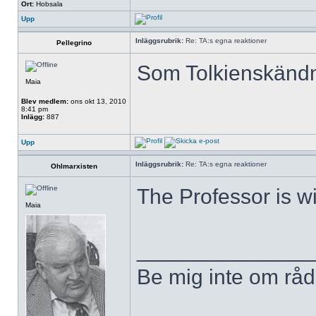
Ort:
Hobsala
Upp
Inläggsrubrik:
Re: TA:s egna reaktioner
Pellegrino
Som Tolkienskändni
Maia
Blev medlem:
ons okt 13, 2010
8:41 pm
Inlägg:
887
Upp
Inläggsrubrik:
Re: TA:s egna reaktioner
Ohlmarxisten
The Professor is w
Maia
______________
Be mig inte om råd,