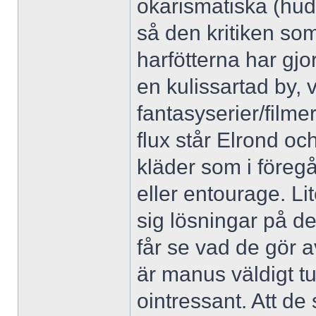
okarismatiska (hud
så den kritiken som 
harfötterna har gjo
en kulissartad by, v
fantasyserier/filmer
flux står Elrond o
kläder som i föreg
eller entourage. Lit
sig lösningar på det
får se vad de gör a
är manus väldigt tu
ointressant. Att de