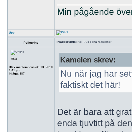
______________
Min pågående övers
Upp
Inläggsrubrik:
Re: TA:s egna reaktioner
Pellegrino
Kamelen skrev:
Maia
Blev medlem:
ons okt 13, 2010
8:41 pm
Nu när jag har sett
Inlägg:
887
faktiskt det här!
Det är bara att grat
enda tjuvtitt på de