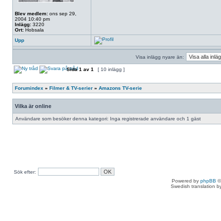
Blev medlem:
ons sep 29,
2004 10:40 pm
Inlägg:
3220
Ort:
Hobsala
Upp
Visa inlägg nyare än:
Sida
1
av
1
[ 10 inlägg ]
Forumindex
»
Filmer & TV-serier
»
Amazons TV-serie
Vilka är online
Användare som besöker denna kategori: Inga registrerade användare och 1 gäst
Sök efter:
Powered by
phpBB
©
Swedish translation 