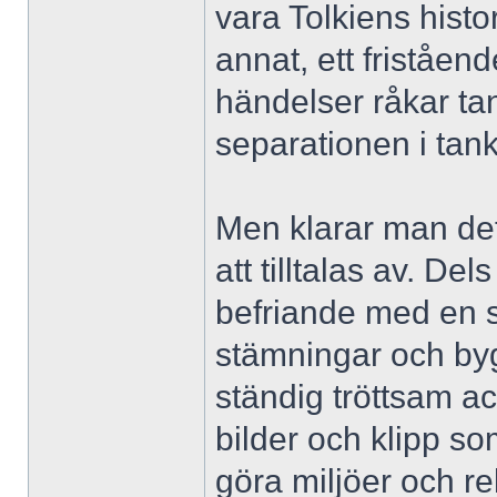
vara Tolkiens histo
annat, ett friståen
händelser råkar ta
separationen i tank
Men klarar man det,
att tilltalas av. Del
befriande med en s
stämningar och byg
ständig tröttsam ac
bilder och klipp so
göra miljöer och rek