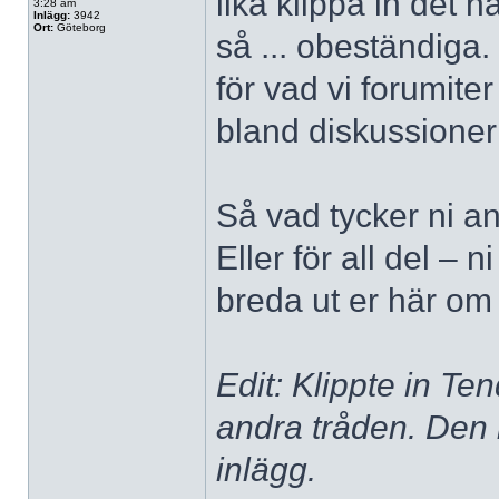
lika klippa in det
3:28 am
Inlägg:
3942
Ort:
Göteborg
så ... obeständiga.
för vad vi forumiter
bland diskussioner
Så vad tycker ni an
Eller för all del – 
breda ut er här om 
Edit: Klippte in Te
andra tråden. Den 
inlägg.