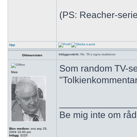
(PS: Reacher-serien
Upp
Inläggsrubrik:
Re: TA:s egna reaktioner
Ohlmarxisten
Som random TV-ser
Maia
"Tolkienkommentar"
______________
Be mig inte om råd,
Blev medlem:
ons sep 29,
2004 10:40 pm
Inlägg:
3220