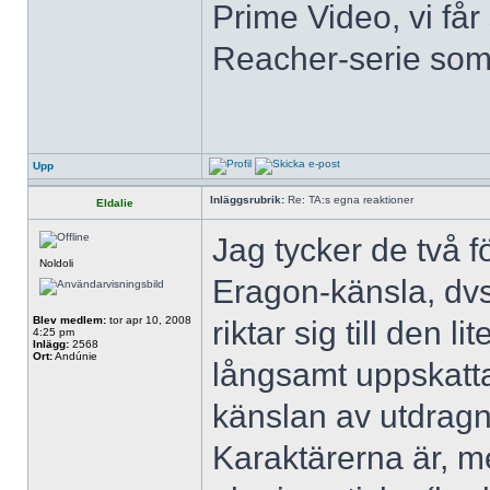
Prime Video, vi få
Reacher-serie som j
Upp
Inläggsrubrik:
Re: TA:s egna reaktioner
Eldalie
Jag tycker de två fö
Noldoli
Eragon-känsla, dv
Blev medlem:
tor apr 10, 2008
riktar sig till den l
4:25 pm
Inlägg:
2568
Ort:
Andúnie
långsamt uppskatta
känslan av utdrag
Karaktärerna är, m