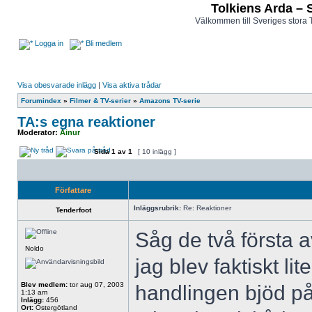
Tolkiens Arda – 
Välkommen till Sveriges stora 
Logga in
Bli medlem
Visa obesvarade inlägg
|
Visa aktiva trådar
Forumindex
»
Filmer & TV-serier
»
Amazons TV-serie
TA:s egna reaktioner
Moderator:
Ainur
Sida
1
av
1
[ 10 inlägg ]
Författare
Inläggsrubrik:
Re: Reaktioner
Tenderfoot
Såg de två första av
Noldo
jag blev faktiskt lit
Blev medlem:
tor aug 07, 2003
handlingen bjöd p
1:13 am
Inlägg:
456
Ort:
Östergötland