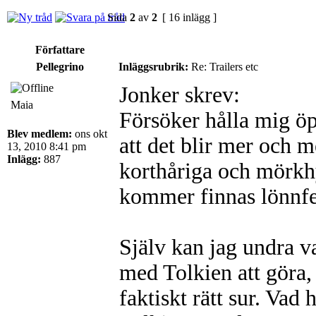
Sida
2
av
2
[ 16 inlägg ]
Författare
Pellegrino
Inläggsrubrik:
Re: Trailers etc
Jonker skrev:
Maia
Försöker hålla mig öp
Blev medlem:
ons okt
att det blir mer och m
13, 2010 8:41 pm
Inlägg:
887
korthåriga och mörkhya
kommer finnas lönnfet
Själv kan jag undra 
med Tolkien att göra, 
faktiskt rätt sur. Vad 