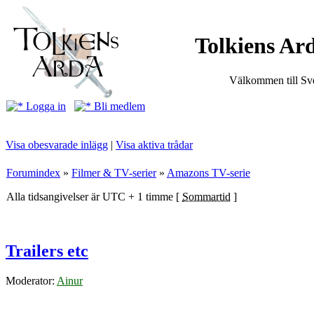
Tolkiens Ard
Välkommen till Sve
Logga in
Bli medlem
Visa obesvarade inlägg
|
Visa aktiva trådar
Forumindex
»
Filmer & TV-serier
»
Amazons TV-serie
Alla tidsangivelser är UTC + 1 timme [
Sommartid
]
Trailers etc
Moderator:
Ainur