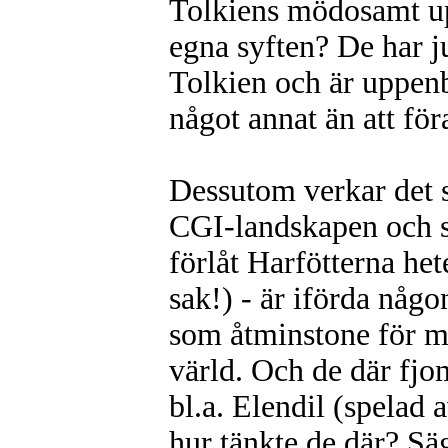
Tolkiens mödosamt up
egna syften? De har 
Tolkien och är uppenb
något annat än att fö
Dessutom verkar det 
CGI-landskapen och sl
förlåt Harfötterna het
sak!) - är iförda någo
som åtminstone för mi
värld. Och de där fj
bl.a. Elendil (spelad 
hur tänkte de där? Sä