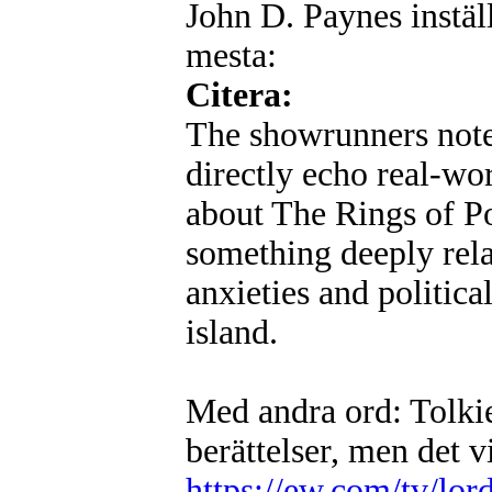
John D. Paynes instäl
mesta:
Citera:
The showrunners note 
directly echo real-wor
about The Rings of Pow
something deeply rel
anxieties and politica
island.
Med andra ord: Tolkien
berättelser, men det vi
https://ew.com/tv/lor