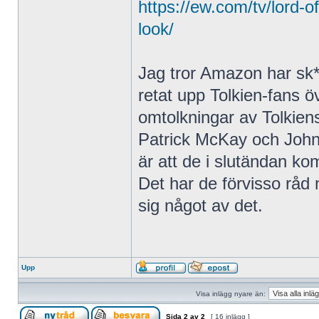
https://ew.com/tv/lord-o
look/
Jag tror Amazon har sk*t
retat upp Tolkien-fans 
omtolkningar av Tolkiens 
Patrick McKay och John
är att de i slutändan ko
Det har de förvisso råd
sig något av det.
Upp
Visa inlägg nyare än:
Sida
2
av
2
[ 16 inlägg ]