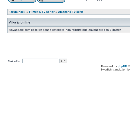
Forumindex
»
Filmer & TV-serier
»
Amazons TV-serie
Vilka är online
Användare som besöker denna kategori: Inga registrerade användare och 3 gäster
Sök efter:
Powered by
phpBB
©
Swedish translation 