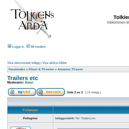
Tolkie
Välkommen til
Logga in
Bli medlem
Visa obesvarade inlägg
|
Visa aktiva trådar
Forumindex
»
Filmer & TV-serier
»
Amazons TV-serie
Trailers etc
Moderator:
Ainur
Sida
2
av
2
[ 16 inlägg ]
Författare
Pellegrino
Inläggsrubrik:
Re: Trailers etc