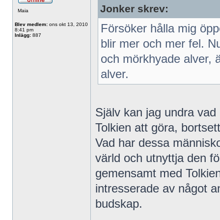
Jonker skrev:
Maia
Blev medlem:
ons okt 13, 2010
Försöker hålla mig öppe
8:41 pm
Inlägg:
887
blir mer och mer fel. N
och mörkhyade alver, äv
alver.
Själv kan jag undra va
Tolkien att göra, bortsett
Vad har dessa människor
värld och utnyttja den f
gemensamt med Tolkien 
intresserade av något a
budskap.