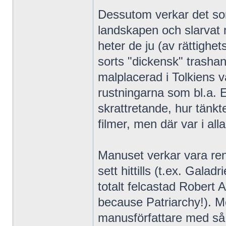
Dessutom verkar det s
landskapen och slarvat m
heter de ju (av rättighe
sorts "dickensk" trasha
malplacerad i Tolkiens 
rustningarna som bl.a. E
skrattretande, hur tänk
filmer, men där var i all
Manuset verkar vara re
sett hittills (t.ex. Gala
totalt felcastad Robert 
because Patriarchy!). 
manusförfattare med så