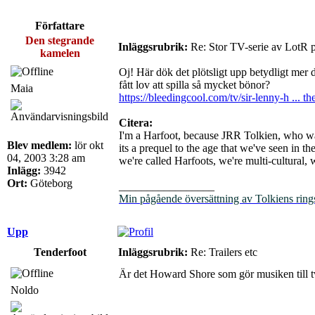
Författare
Den stegrande
Inläggsrubrik:
Re: Stor TV-serie av LotR 
kamelen
Oj! Här dök det plötsligt upp betydligt mer 
fått lov att spilla så mycket bönor?
Maia
https://bleedingcool.com/tv/sir-lenny-h ... th
Citera:
I'm a Harfoot, because JRR Tolkien, who was 
Blev medlem:
lör okt
its a prequel to the age that we've seen in t
04, 2003 3:28 am
we're called Harfoots, we're multi-cultural, 
Inlägg:
3942
Ort:
Göteborg
_________________
Min pågående översättning av Tolkiens ring
Upp
Tenderfoot
Inläggsrubrik:
Re: Trailers etc
Är det Howard Shore som gör musiken till t
Noldo