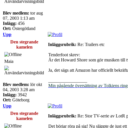
Blev medlem:
tor aug
07, 2003 1:13 am
Inlägg:
456
Ort:
Östergötland
Upp
Den stegrande
Inläggsrubrik:
Re: Trailers etc
kamelen
Tenderfoot skrev:
Är det Howard Shore som gör musiken till t
Maia
Ja, det sägs att Amazon har officiellt bekräfta
_________________
Blev medlem:
lör okt
Min pågående översättning av Tolkiens ring
04, 2003 3:28 am
Inlägg:
3942
Ort:
Göteborg
Upp
Den stegrande
Inläggsrubrik:
Re: Stor TV-serie av LotR 
kamelen
Det börjar röra på sig! Nu släppte de just et