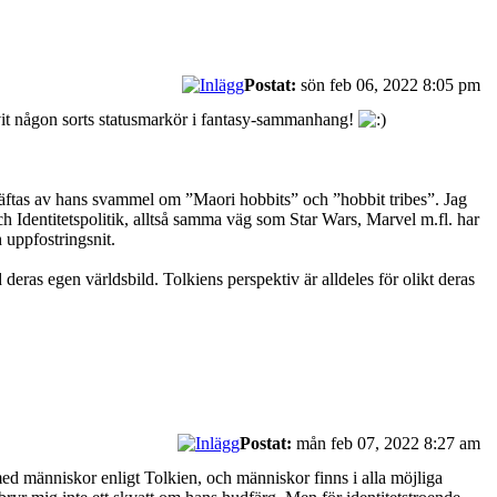
Postat:
sön feb 06, 2022 8:05 pm
it någon sorts statusmarkör i fantasy-sammanhang!
äftas av hans svammel om ”Maori hobbits” och ”hobbit tribes”. Jag
h Identitetspolitik, alltså samma väg som Star Wars, Marvel m.fl. har
 uppfostringsnit.
deras egen världsbild. Tolkiens perspektiv är alldeles för olikt deras
Postat:
mån feb 07, 2022 8:27 am
 med människor enligt Tolkien, och människor finns i alla möjliga