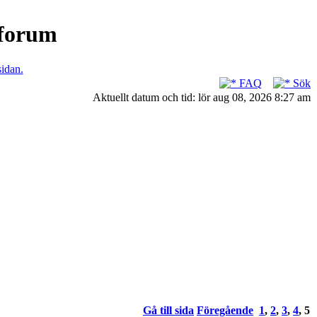
nforum
sidan.
FAQ
Sök
Aktuellt datum och tid: lör aug 08, 2026 8:27 am
Gå till sida
Föregående
1
,
2
,
3
,
4
,
5