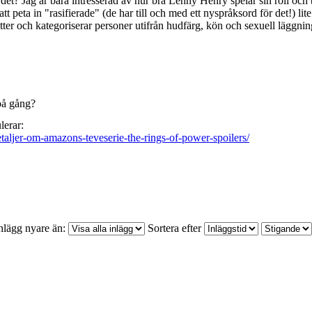
 det? Jag är bara intresserad av hur bra Lenny Henry spelar sin roll och
t peta in "rasifierade" (de har till och med ett nyspråksord för det!) l
itter och kategoriserar personer utifrån hudfärg, kön och sexuell läggni
på gång?
lerar:
taljer-om-amazons-teveserie-the-rings-of-power-spoilers/
nlägg nyare än:
Sortera efter