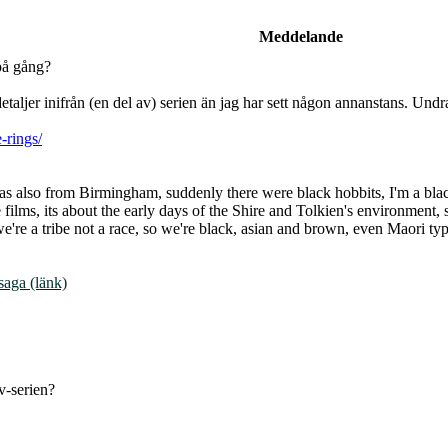
Meddelande
på gång?
detaljer inifrån (en del av) serien än jag har sett någon annanstans. Un
e-rings/
also from Birmingham, suddenly there were black hobbits, I'm a black ho
he films, its about the early days of the Shire and Tolkien's environment
we're a tribe not a race, so we're black, asian and brown, even Maori typ
saga (länk)
v-serien?