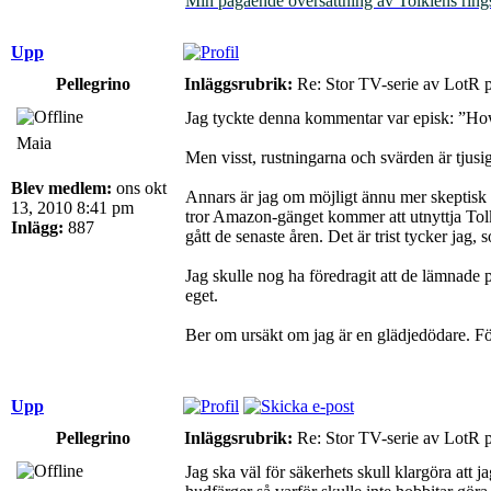
Min pågående översättning av Tolkiens ring
Upp
Pellegrino
Inläggsrubrik:
Re: Stor TV-serie av LotR 
Jag tyckte denna kommentar var episk: ”How
Maia
Men visst, rustningarna och svärden är tjusi
Blev medlem:
ons okt
Annars är jag om möjligt ännu mer skeptisk 
13, 2010 8:41 pm
tror Amazon-gänget kommer att utnyttja Tolki
Inlägg:
887
gått de senaste åren. Det är trist tycker ja
Jag skulle nog ha föredragit att de lämnade p
eget.
Ber om ursäkt om jag är en glädjedödare. Fö
Upp
Pellegrino
Inläggsrubrik:
Re: Stor TV-serie av LotR 
Jag ska väl för säkerhets skull klargöra att