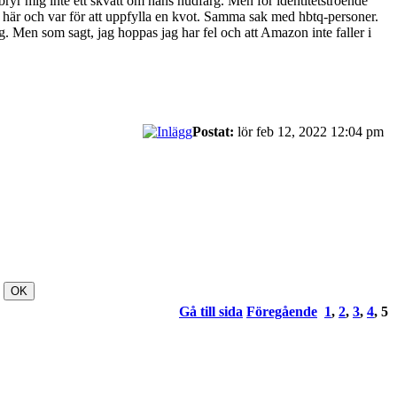
 bryr mig inte ett skvatt om hans hudfärg. Men för identitetstroende
ite här och var för att uppfylla en kvot. Samma sak med hbtq-personer.
ng. Men som sagt, jag hoppas jag har fel och att Amazon inte faller i
Postat:
lör feb 12, 2022 12:04 pm
Gå till sida
Föregående
1
,
2
,
3
,
4
,
5