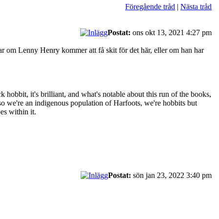
Föregående tråd
|
Nästa tråd
Postat:
ons okt 13, 2021 4:27 pm
drar om Lenny Henry kommer att få skit för det här, eller om han har
bbit, it's brilliant, and what's notable about this run of the books,
, so we're an indigenous population of Harfoots, we're hobbits but
es within it.
Postat:
sön jan 23, 2022 3:40 pm