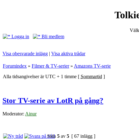
Tolki
Välk
Logga in
Bli medlem
Visa obesvarade inlägg
|
Visa aktiva trådar
Forumindex
»
Filmer & TV-serier
»
Amazons TV-serie
Alla tidsangivelser är UTC + 1 timme [
Sommartid
]
Stor TV-serie av LotR på gång?
Moderator:
Ainur
Sida
5
av
5
[ 67 inlägg ]