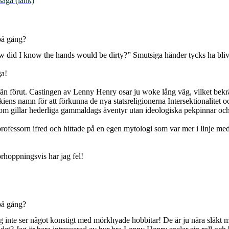
saga (länk)
på gång?
 did I know the hands would be dirty?” Smutsiga händer tycks ha bliv
ga!
än förut. Castingen av Lenny Henry osar ju woke lång väg, vilket bekr
ens namn för att förkunna de nya statsreligionerna Intersektionalitet oc
g, som gillar hederliga gammaldags äventyr utan ideologiska pekpinnar och
rofessorn ifred och hittade på en egen mytologi som var mer i linje med 
rhoppningsvis har jag fel!
på gång?
 jag inte ser något konstigt med mörkhyade hobbitar! De är ju nära släkt