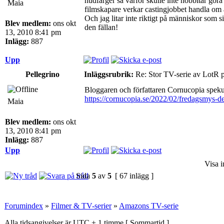
hudfärger så varför skulle inte hobbitar göra
Maia
filmskapare verkar castingjobbet handla om at
Och jag litar inte riktigt på människor som s
Blev medlem:
ons okt
den fällan!
13, 2010 8:41 pm
Inlägg:
887
Upp
Pellegrino
Inläggsrubrik:
Re: Stor TV-serie av LotR 
Bloggaren och författaren Cornucopia speku
https://cornucopia.se/2022/02/fredagsmys-de
Maia
Blev medlem:
ons okt
13, 2010 8:41 pm
Inlägg:
887
Upp
Visa i
Sida
5
av
5
[ 67 inlägg ]
Forumindex
»
Filmer & TV-serier
»
Amazons TV-serie
Alla tidsangivelser är UTC + 1 timme [
Sommartid
]