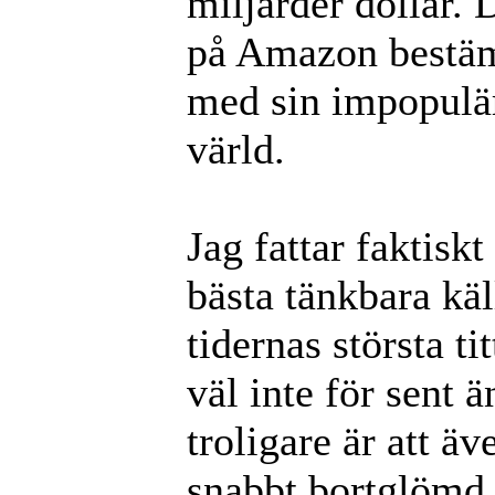
miljarder dollar.
på Amazon bestämt 
med sin impopulär
värld.
Jag fattar faktisk
bästa tänkbara käl
tidernas största ti
väl inte för sent 
troligare är att ä
snabbt bortglömd.