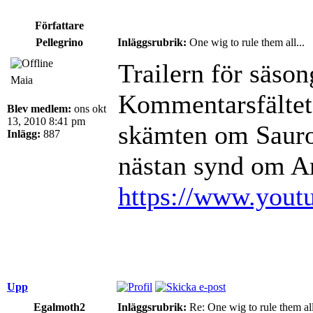
Författare
Pellegrino
Inläggsrubrik:
One wig to rule them all...
Trailern för säson
Maia
Kommentarsfältet 
Blev medlem:
ons okt
13, 2010 8:41 pm
skämten om Sauron
Inlägg:
887
nästan synd om A
https://www.you
Upp
Egalmoth2
Inläggsrubrik:
Re: One wig to rule them all