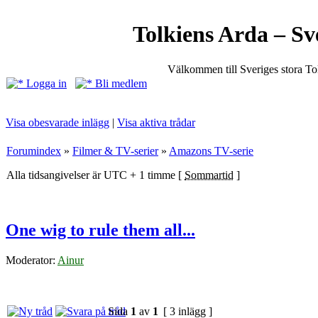
Tolkiens Arda – Sv
Välkommen till Sveriges stora T
Logga in
Bli medlem
Visa obesvarade inlägg
|
Visa aktiva trådar
Forumindex
»
Filmer & TV-serier
»
Amazons TV-serie
Alla tidsangivelser är UTC + 1 timme [
Sommartid
]
One wig to rule them all...
Moderator:
Ainur
Sida
1
av
1
[ 3 inlägg ]