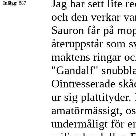
Jag har sett lite 
Inlägg:
887
och den verkar var
Sauron får på mop
återuppstår som s
maktens ringar oc
"Gandalf" snubbla
Ointresserade skå
ur sig plattityder.
amatörmässigt, o
undermåligt för e