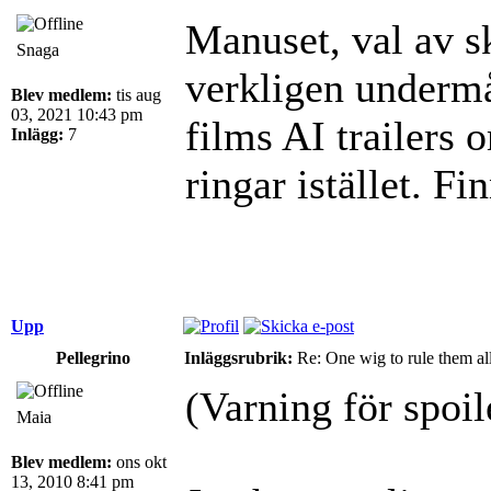
Manuset, val av s
Snaga
verkligen undermå
Blev medlem:
tis aug
03, 2021 10:43 pm
films AI trailers
Inlägg:
7
ringar istället. F
Upp
Pellegrino
Inläggsrubrik:
Re: One wig to rule them all
(Varning för spoi
Maia
Blev medlem:
ons okt
13, 2010 8:41 pm