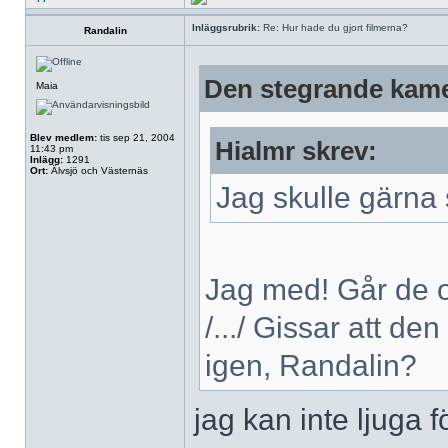
Inläggsrubrik:
Re: Hur hade du gjort filmerna?
Randalin
Den stegrande kame
Maia
Blev medlem:
tis sep 21, 2004
Hialmr skrev:
11:43 pm
Inlägg:
1291
Ort:
Älvsjö och Västernäs
Jag skulle gärna
Jag med! Går de oc
/.../ Gissar att den
igen, Randalin?
jag kan inte ljuga fö