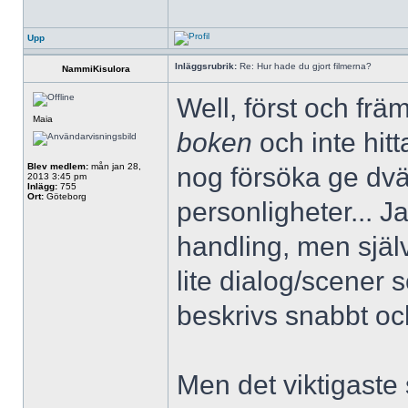
Upp
Inläggsrubrik:
Re: Hur hade du gjort filmerna?
NammiKisulora
Well, först och främ
Maia
boken
och inte hit
Blev medlem:
mån jan 28,
nog försöka ge dvär
2013 3:45 pm
Inlägg:
755
Ort:
Göteborg
personligheter... J
handling, men själv
lite dialog/scener 
beskrivs snabbt oc
Men det viktigaste 