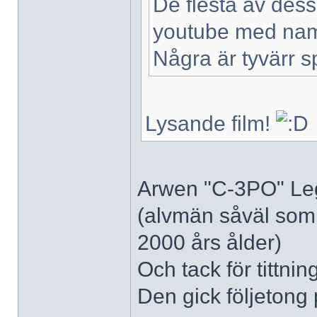
De flesta av dess
youtube med namne
Några är tyvärr 
Lysande film!
Arwen "C-3PO" Lego
(alvmän såväl som a
2000 års ålder)
Och tack för tittnin
Den gick följeton