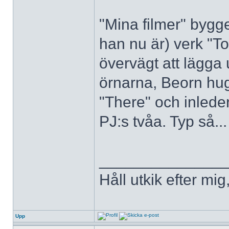
"Mina filmer" bygg
han nu är) verk "To
övervägt att lägga 
örnarna, Beorn hu
"There" och inlede
PJ:s tvåa. Typ så...
______________
Håll utkik efter mig
Upp