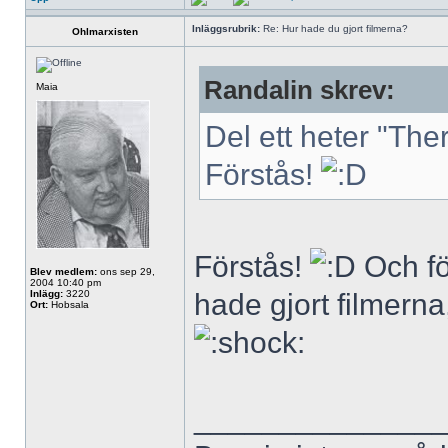
Inläggsrubrik:
Re: Hur hade du gjort filmerna?
Ohlmarxisten
Randalin skrev:
Maia
Del ett heter "The
Förstås!
Förstås!
Och fö
Blev medlem:
ons sep 29,
2004 10:40 pm
Inlägg:
3220
hade gjort filmerna,
Ort:
Hobsala
______________