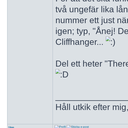
två ungefär lika lån
nummer ett just när 
igen; typ, "Ånej! D
Cliffhanger...
Del ett heter "Ther
______________
Håll utkik efter mig
Upp