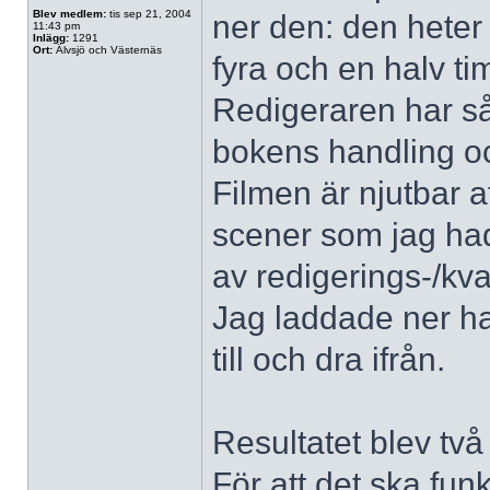
Blev medlem:
tis sep 21, 2004
ner den: den hete
11:43 pm
Inlägg:
1291
Ort:
Älvsjö och Västernäs
fyra och en halv t
Redigeraren har så l
bokens handling och
Filmen är njutbar 
scener som jag hade
av redigerings-/kval
Jag laddade ner ha
till och dra ifrån.
Resultatet blev två 
För att det ska funk