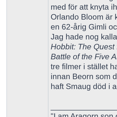
med för att knyta i
Orlando Bloom är k
en 62-årig Gimli o
Jag hade nog kallat
Hobbit: The Quest 
Battle of the Five 
tre filmer i stället 
innan Beorn som d
haft Smaug död i a
______________
"I am Aragorn son of