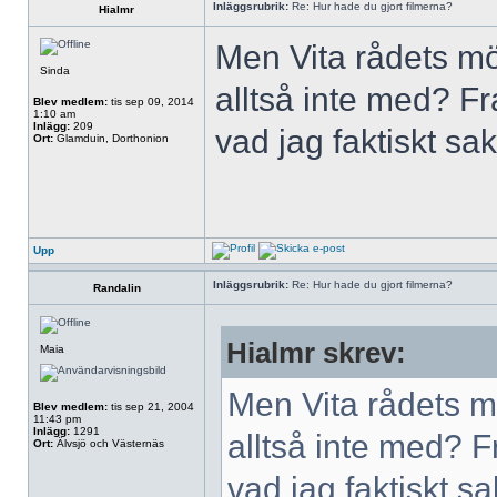
Inläggsrubrik:
Re: Hur hade du gjort filmerna?
Hialmr
Men Vita rådets mö
Sinda
alltså inte med? Fr
Blev medlem:
tis sep 09, 2014
1:10 am
Inlägg:
209
vad jag faktiskt sak
Ort:
Glamduin, Dorthonion
Upp
Inläggsrubrik:
Re: Hur hade du gjort filmerna?
Randalin
Hialmr skrev:
Maia
Men Vita rådets m
Blev medlem:
tis sep 21, 2004
11:43 pm
Inlägg:
1291
alltså inte med? F
Ort:
Älvsjö och Västernäs
vad jag faktiskt sa