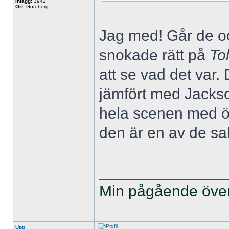
Inlägg:
3942
Ort:
Göteborg
Jag med! Går de ock
snokade rätt på
To
att se vad det var. 
jämfört med Jackso
hela scenen med ör
den är en av de sak
______________
Min pågående övers
Upp