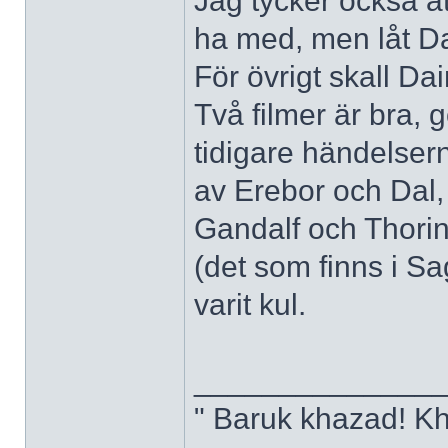
Jag tycker också at
ha med, men låt D
För övrigt skall Da
Två filmer är bra,
tidigare händelser
av Erebor och Dal,
Gandalf och Thorin 
(det som finns i S
varit kul.
______________
" Baruk khazad! K