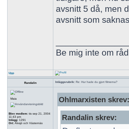
avsnitt 5 då, men d
avsnitt som saknas
______________
Be mig inte om råd,
Upp
Inläggsrubrik:
Re: Hur hade du gjort filmerna?
Randalin
Ohlmarxisten skrev
Maia
Blev medlem:
tis sep 21, 2004
Randalin skrev:
11:43 pm
Inlägg:
1291
Ort:
Älvsjö och Västernäs