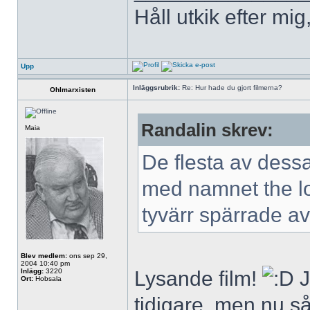
Håll utkik efter mig
Upp
Inläggsrubrik:
Re: Hur hade du gjort filmerna?
Ohlmarxisten
Randalin skrev:
Maia
De flesta av dessa
med namnet the lor
tyvärr spärrade a
Blev medlem:
ons sep 29,
2004 10:40 pm
Inlägg:
3220
Lysande film!
J
Ort:
Hobsala
tidigare, men nu såg