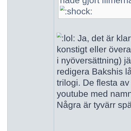
hade gjort filmerna
Ja, det är klar
konstigt eller över
i nyöversättning) j
redigera Bakshis lån
trilogi. De flesta a
youtube med namnet 
Några är tyvärr sp
______________