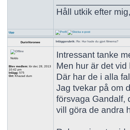
______________
Håll utkik efter mig
Upp
Inläggsrubrik:
Re: Hur hade du gjort filmerna?
DurinVoronwe
Intressant tanke m
Noldo
Men hur är det vid
Blev medlem:
lör dec 28, 2013
10:42 pm
Inlägg:
575
Där har de i alla fal
Ort:
Khazad dum
Jag tvekar på om d
försvaga Gandalf, 
vill göra de andra 