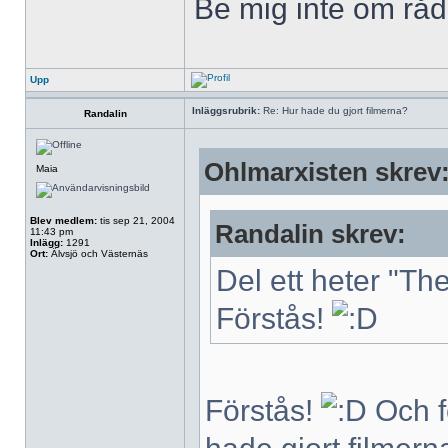
Be mig inte om råd,
Upp
Inläggsrubrik:
Re: Hur hade du gjort filmerna?
Randalin
Ohlmarxisten skrev
Maia
Blev medlem:
tis sep 21, 2004
Randalin skrev:
11:43 pm
Inlägg:
1291
Ort:
Älvsjö och Västernäs
Del ett heter "Th
Förstås!
Förstås!
Och f