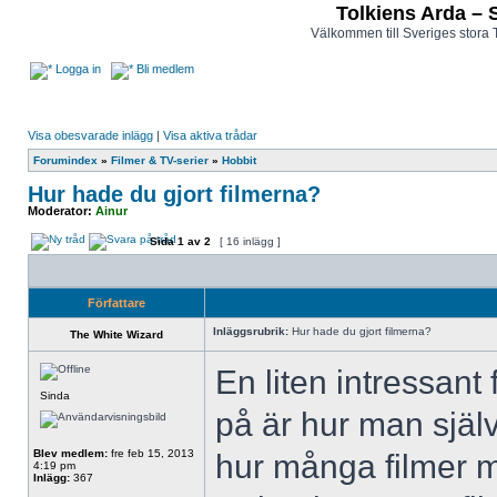
Tolkiens Arda – 
Välkommen till Sveriges stora 
Logga in
Bli medlem
Visa obesvarade inlägg
|
Visa aktiva trådar
Forumindex
»
Filmer & TV-serier
»
Hobbit
Hur hade du gjort filmerna?
Moderator:
Ainur
Sida
1
av
2
[ 16 inlägg ]
Författare
Inläggsrubrik:
Hur hade du gjort filmerna?
The White Wizard
En liten intressant
Sinda
på är hur man själv
Blev medlem:
fre feb 15, 2013
hur många filmer m
4:19 pm
Inlägg:
367