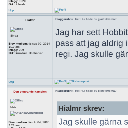
Inlägg:
3220
Ort:
Hobsala
Upp
Inläggsrubrik:
Re: Hur hade du gjort filmerna?
Hialmr
Jag har sett Hobbit
Sinda
pass att jag aldrig
Blev medlem:
tis sep 09, 2014
1:10 am
Inlägg:
209
regi. Jag skulle g
Ort:
Glamduin, Dorthonion
Upp
Inläggsrubrik:
Re: Hur hade du gjort filmerna?
Den stegrande kamelen
Hialmr skrev:
Maia
Jag skulle gärna 
Blev medlem:
lör okt 04, 2003
3:28 am