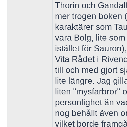
Thorin och Gandalf
mer trogen boken (s
karaktärer som Taur
vara Bolg, lite som
istället för Sauron
Vita Rådet i Riven
till och med gjort s
lite längre. Jag gil
liten "mysfarbror" 
personlighet än va
nog behållt även o
vilket borde framgå