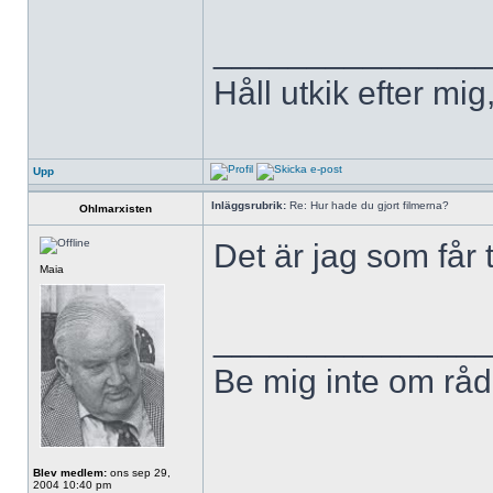
______________
Håll utkik efter mig
Upp
Inläggsrubrik:
Re: Hur hade du gjort filmerna?
Ohlmarxisten
Det är jag som får 
Maia
______________
Be mig inte om råd,
Blev medlem:
ons sep 29,
2004 10:40 pm