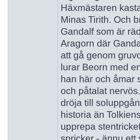
Häxmästaren kasta
Minas Tirith. Och 
Gandalf som är räd
Aragorn där Gandalf
att gå genom gruv
lurar Beorn med en
han här och åmar s
och påtalat nervös.
dröja till soluppg
historia än Tolkien
upprepa stentricket
spricker - ännu et