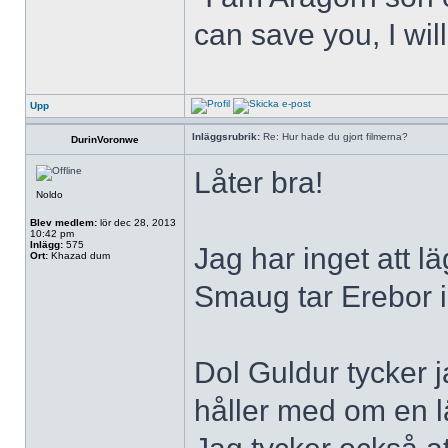
can save you, I will
Upp
Inläggsrubrik:
Re: Hur hade du gjort filmerna?
DurinVoronwe
Låter bra!
Noldo
Blev medlem:
lör dec 28, 2013
10:42 pm
Inlägg:
575
Jag har inget att l
Ort:
Khazad dum
Smaug tar Erebor i
Dol Guldur tycker 
håller med om en 