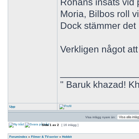
Rohans insats vid p
Moria, Bilbos roll v
Dock stämmer det i
Verkligen något att
______________
" Baruk khazad! K
Upp
Visa inlägg nyare än:
Sida
1
av
2
[ 16 inlägg ]
Forumindex
»
Filmer & TV-serier
»
Hobbit