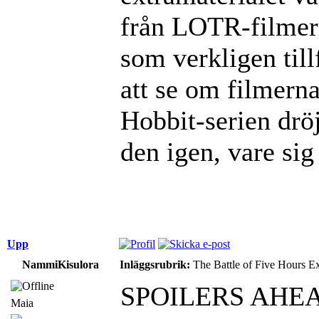
från LOTR-filmern
som verkligen till
att se om filmerna
Hobbit-serien dröj
den igen, vare sig
Upp
NammiKisulora
Inläggsrubrik:
The Battle of Five Hours E
SPOILERS AHE
Maia