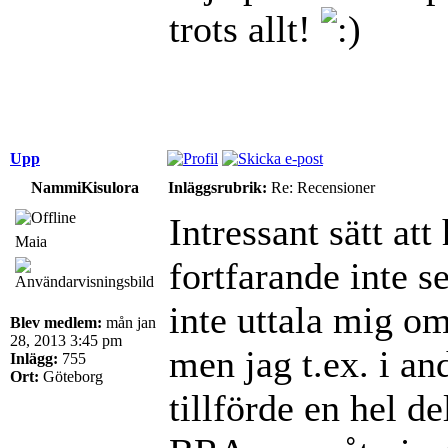
trots allt!
Upp
NammiKisulora
Inläggsrubrik:
Re: Recensioner
Intressant sätt at
Maia
fortfarande inte s
inte uttala mig om
Blev medlem:
mån jan
28, 2013 3:45 pm
men jag t.ex. i an
Inlägg:
755
Ort:
Göteborg
tillförde en hel de