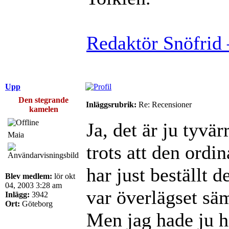
Redaktör Snöfrid 
Upp
Den stegrande
Inläggsrubrik:
Re: Recensioner
kamelen
Ja, det är ju tyvär
Maia
trots att den ordi
har just beställt d
Blev medlem:
lör okt
04, 2003 3:28 am
var överlägset säm
Inlägg:
3942
Ort:
Göteborg
Men jag hade ju h