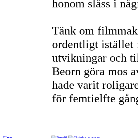
honom slåss i någr
Tänk om filmmaka
ordentligt istället
utvikningar och ti
Beorn göra mos av
hade varit roligar
för femtielfte gån