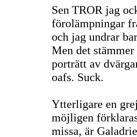
Sen TROR jag ocks
förolämpningar fr
och jag undrar bara
Men det stämmer 
porträtt av dvärg
oafs. Suck.
Ytterligare en gre
möjligen förklara
missa, är Galadrie