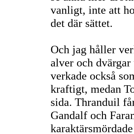
vanligt, inte att h
det där sättet.
Och jag håller ve
alver och dvärgar
verkade också som
kraftigt, medan To
sida. Thranduil få
Gandalf och Faram
karaktärsmördade