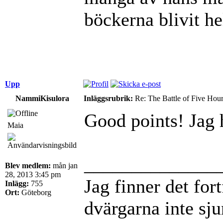
böckerna blivit he
Upp
NammiKisulora
Inläggsrubrik:
Re: The Battle of Five Hou
Good points! Jag h
Maia
______________
Blev medlem:
mån jan
28, 2013 3:45 pm
Jag finner det for
Inlägg:
755
Ort:
Göteborg
dvärgarna inte sj