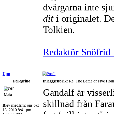
dvärgarna inte sj
dit
i originalet. De
Tolkien.
Redaktör Snöfrid 
Upp
Pellegrino
Inläggsrubrik:
Re: The Battle of Five Hou
Gandalf är visserli
Maia
skillnad från Far
Blev medlem:
ons okt
13, 2010 8:41 pm