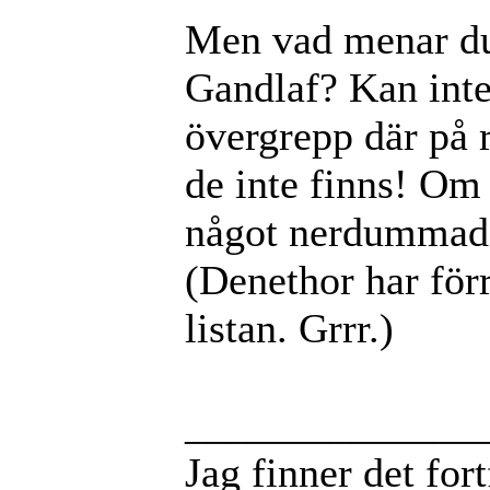
Men vad menar du
Gandlaf? Kan int
övergrepp där på r
de inte finns! Om
något nerdummad,
(Denethor har för
listan. Grrr.)
______________
Jag finner det for