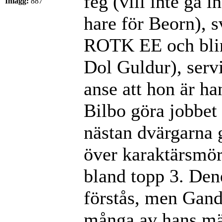
feg (vill inte gå 
Inlägg:
887
hare för Beorn), 
ROTK EE och blir 
Dol Guldur), servi
anse att hon är ha
Bilbo göra jobbet 
nästan dvärgarna g
över karaktärsmörd
bland topp 3. Den
förstås, men Gand
många av hans mä