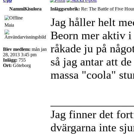
Upp
NammiKisulora
Inläggsrubrik:
Re: The Battle of Five Hou
Jag håller helt me
Maia
Beorn mer aktiv i
råkade ju på något
Blev medlem:
mån jan
28, 2013 3:45 pm
så jag antar att d
Inlägg:
755
Ort:
Göteborg
massa "coola" stun
______________
Jag finner det for
dvärgarna inte sj