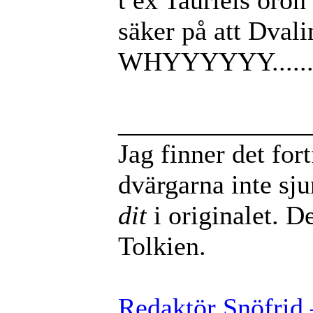
säker på att Dvali
WHYYYYYY.....
______________
Jag finner det for
dvärgarna inte sj
dit
i originalet. De
Tolkien.
Redaktör Snöfrid 