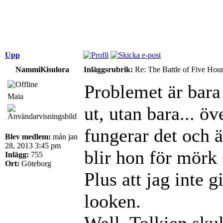
Upp
NammiKisulora
Inläggsrubrik:
Re: The Battle of Five Hou
Problemet är bara 
Maia
ut, utan bara... 
fungerar det och ä
Blev medlem:
mån jan
28, 2013 3:45 pm
blir hon för mörk 
Inlägg:
755
Ort:
Göteborg
Plus att jag inte 
looken.
Well, Tolkien skul