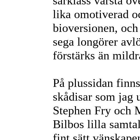
särklass värsta öv
lika omotiverad o
bioversionen, och
sega longörer avlö
förstärks än mildr
På plussidan finn
skådisar som jag 
Stephen Fry och 
Bilbos lilla samta
fint sätt vänskape