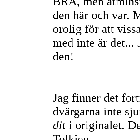
BRA, men åtminst
den här och var. M
orolig för att vis
med inte är det...
den!
______________
Jag finner det for
dvärgarna inte sj
dit
i originalet. De
Tolkien.