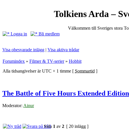
Tolkiens Arda – Sv
Välkommen till Sveriges stora T
Logga in
Bli medlem
Visa obesvarade inlägg
|
Visa aktiva trådar
Forumindex
»
Filmer & TV-serier
»
Hobbit
Alla tidsangivelser är UTC + 1 timme [
Sommartid
]
The Battle of Five Hours Extended Edition
Moderator:
Ainur
Sida
1
av
2
[ 20 inlägg ]