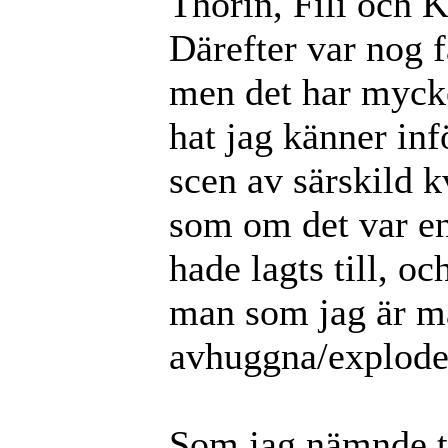
Thorin, Fili och 
Därefter var nog f
men det har mycke
hat jag känner inf
scen av särskild k
som om det var e
hade lagts till, o
man som jag är må
avhuggna/explode
Som jag nämnde ti