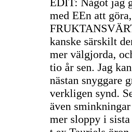
EDIT: Något jag g
med EEn att göra, 
FRUKTANSVÄRT då
kanske särskilt d
mer välgjorda, oc
tio år sen. Jag ka
nästan snyggare gr
verkligen synd. S
även sminkningar 
mer sloppy i sista
t ex Tauriels öron 