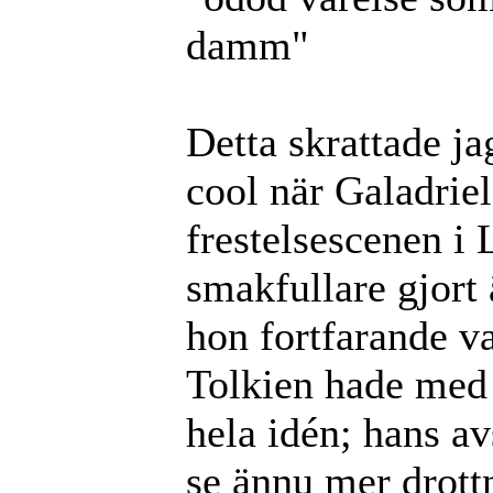
damm"
Detta skrattade jag
cool när Galadriel
frestelsescenen i
smakfullare gjort
hon fortfarande v
Tolkien hade med s
hela idén; hans av
se ännu mer drottn