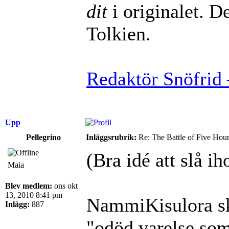
dit
i originalet. De
Tolkien.
Redaktör Snöfrid 
Upp
Pellegrino
Inläggsrubrik:
Re: The Battle of Five Hou
(Bra idé att slå i
Maia
Blev medlem:
ons okt
13, 2010 8:41 pm
NammiKisulora s
Inlägg:
887
"odöd varelse som