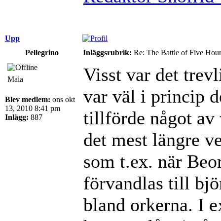
Upp
Pellegrino
Inläggsrubrik:
Re: The Battle of Five Hou
Visst var det trev
Maia
var väl i princip 
Blev medlem:
ons okt
13, 2010 8:41 pm
tillförde något av
Inlägg:
887
det mest längre ve
som t.ex. när Beo
förvandlas till bjö
bland orkerna. I e