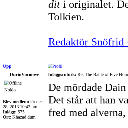
dit
i originalet. De
Tolkien.
Redaktör Snöfrid 
Upp
DurinVoronwe
Inläggsrubrik:
Re: The Battle of Five Hou
De mördade Dain 
Noldo
Det står att han 
Blev medlem:
lör dec
28, 2013 10:42 pm
fred med alverna,
Inlägg:
575
Ort:
Khazad dum