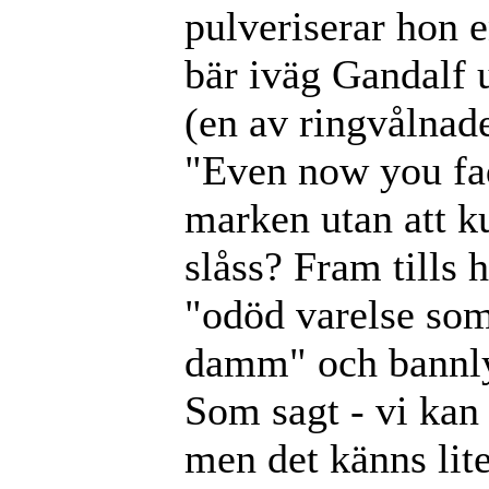
pulveriserar hon 
bär iväg Gandalf
(en av ringvålnad
"Even now you fad
marken utan att 
slåss? Fram tills 
"odöd varelse som
damm" och bannly
Som sagt - vi kan
men det känns li