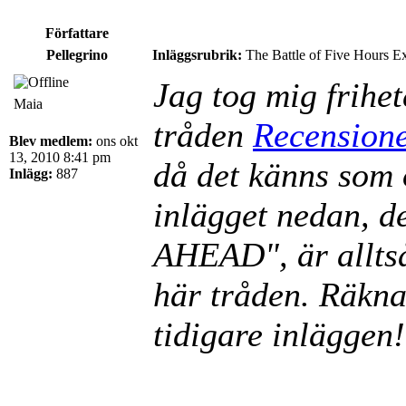
Författare
Pellegrino
Inläggsrubrik:
The Battle of Five Hours E
Jag tog mig frihet
Maia
tråden
Recension
Blev medlem:
ons okt
13, 2010 8:41 pm
då det känns som 
Inlägg:
887
inlägget nedan, 
AHEAD", är alltså
här tråden. Räkn
tidigare inläggen