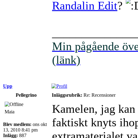
Randalin Edit
?
______________
Min pågående över
(länk)
Upp
Pellegrino
Inläggsrubrik:
Re: Recensioner
Kamelen, jag kan 
Maia
faktiskt knyts iho
Blev medlem:
ons okt
13, 2010 8:41 pm
extramaterialet var
Inlägg:
887