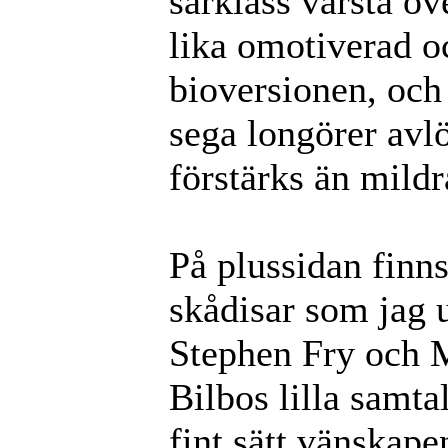
särklass värsta öv
lika omotiverad o
bioversionen, och
sega longörer avlö
förstärks än mildr
På plussidan finn
skådisar som jag 
Stephen Fry och 
Bilbos lilla samta
fint sätt vänskape