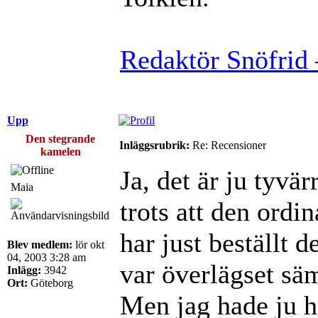
Redaktör Snöfrid 
Upp
Den stegrande
Inläggsrubrik:
Re: Recensioner
kamelen
Ja, det är ju tyvär
Maia
trots att den ordi
har just beställt d
Blev medlem:
lör okt
04, 2003 3:28 am
var överlägset säm
Inlägg:
3942
Ort:
Göteborg
Men jag hade ju h