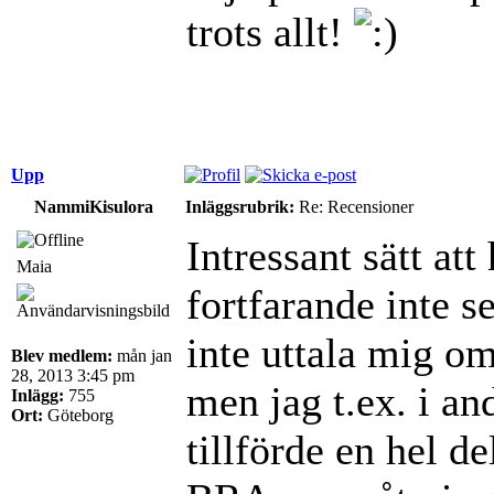
trots allt!
Upp
NammiKisulora
Inläggsrubrik:
Re: Recensioner
Intressant sätt at
Maia
fortfarande inte s
inte uttala mig om
Blev medlem:
mån jan
28, 2013 3:45 pm
men jag t.ex. i an
Inlägg:
755
Ort:
Göteborg
tillförde en hel de