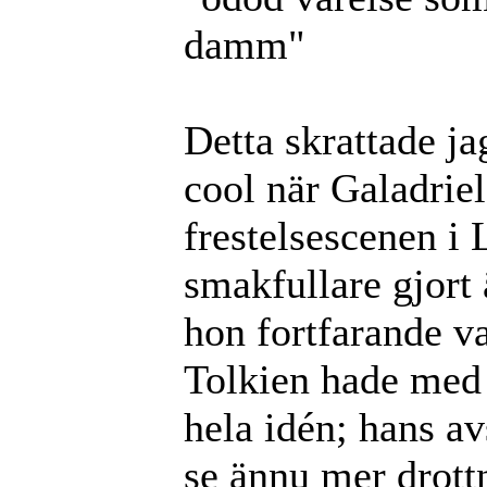
damm"
Detta skrattade jag
cool när Galadriel
frestelsescenen i
smakfullare gjort
hon fortfarande v
Tolkien hade med s
hela idén; hans av
se ännu mer drottn