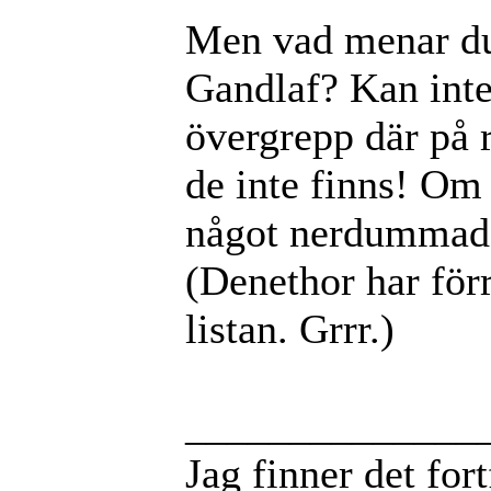
Men vad menar du
Gandlaf? Kan int
övergrepp där på r
de inte finns! Om
något nerdummad,
(Denethor har för
listan. Grrr.)
______________
Jag finner det for