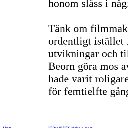
honom slåss i någr
Tänk om filmmaka
ordentligt istället
utvikningar och ti
Beorn göra mos av
hade varit roligar
för femtielfte gån