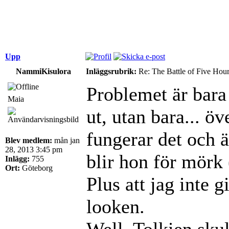
Upp
NammiKisulora
Inläggsrubrik:
Re: The Battle of Five Hou
Problemet är bara 
Maia
ut, utan bara... 
fungerar det och ä
Blev medlem:
mån jan
28, 2013 3:45 pm
blir hon för mörk 
Inlägg:
755
Ort:
Göteborg
Plus att jag inte 
looken.
Well, Tolkien skul