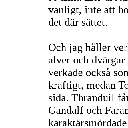
vanligt, inte att h
det där sättet.
Och jag håller ve
alver och dvärgar
verkade också som
kraftigt, medan To
sida. Thranduil få
Gandalf och Faram
karaktärsmördade