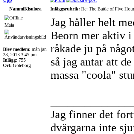
Upp
NammiKisulora
Inläggsrubrik:
Re: The Battle of Five Hou
Jag håller helt me
Maia
Beorn mer aktiv i
råkade ju på något
Blev medlem:
mån jan
28, 2013 3:45 pm
så jag antar att d
Inlägg:
755
Ort:
Göteborg
massa "coola" stun
______________
Jag finner det for
dvärgarna inte sj