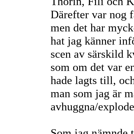
Thorin, Fili och 
Därefter var nog f
men det har mycke
hat jag känner inf
scen av särskild k
som om det var e
hade lagts till, o
man som jag är må
avhuggna/explode
Som jag nämnde ti