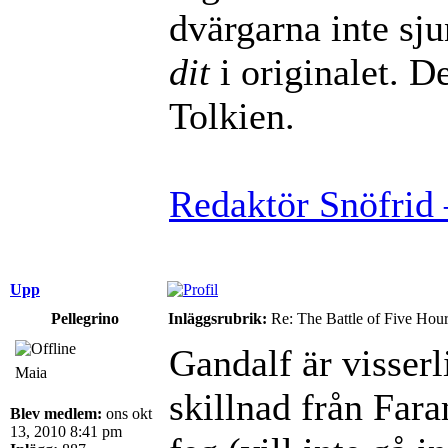
dvärgarna inte sj
dit
i originalet. De
Tolkien.
Redaktör Snöfrid 
Upp
Pellegrino
Inläggsrubrik:
Re: The Battle of Five Hou
Gandalf är visserli
Maia
skillnad från Far
Blev medlem:
ons okt
13, 2010 8:41 pm