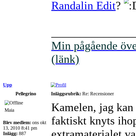
Randalin Edit
?
______________
Min pågående över
(länk)
Upp
Pellegrino
Inläggsrubrik:
Re: Recensioner
Kamelen, jag kan 
Maia
faktiskt knyts iho
Blev medlem:
ons okt
13, 2010 8:41 pm
extramaterialet var
Inlägg:
887