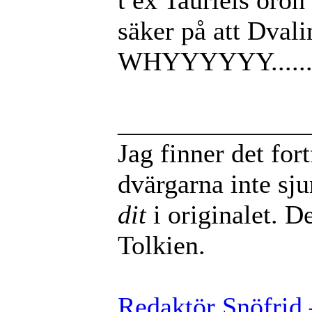
säker på att Dvali
WHYYYYYY.....
______________
Jag finner det for
dvärgarna inte sj
dit
i originalet. De
Tolkien.
Redaktör Snöfrid 