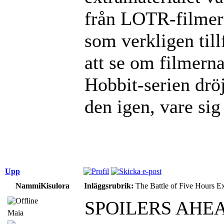
från LOTR-filmern
som verkligen till
att se om filmerna
Hobbit-serien dröj
den igen, vare sig
Upp
NammiKisulora
Inläggsrubrik:
The Battle of Five Hours E
SPOILERS AHE
Maia