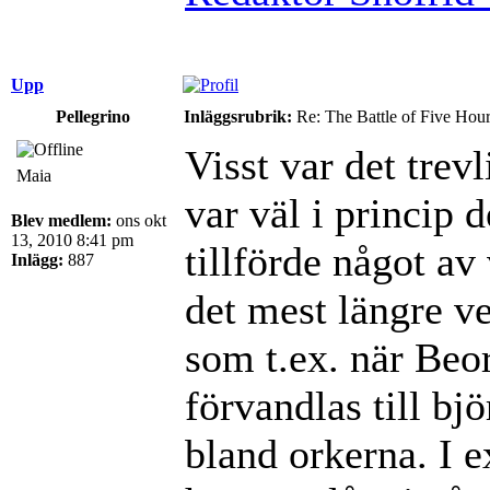
Upp
Pellegrino
Inläggsrubrik:
Re: The Battle of Five Hou
Visst var det trev
Maia
var väl i princip 
Blev medlem:
ons okt
13, 2010 8:41 pm
tillförde något av
Inlägg:
887
det mest längre ve
som t.ex. när Beo
förvandlas till bjö
bland orkerna. I e