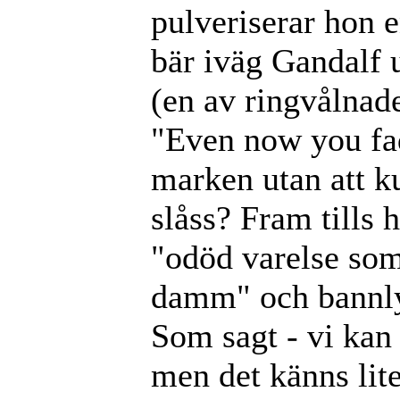
pulveriserar hon 
bär iväg Gandalf
(en av ringvålnad
"Even now you fad
marken utan att 
slåss? Fram tills 
"odöd varelse som
damm" och bannly
Som sagt - vi kan
men det känns li