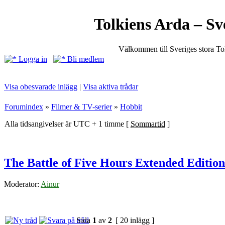
Tolkiens Arda – Sv
Välkommen till Sveriges stora T
Logga in
Bli medlem
Visa obesvarade inlägg
|
Visa aktiva trådar
Forumindex
»
Filmer & TV-serier
»
Hobbit
Alla tidsangivelser är UTC + 1 timme [
Sommartid
]
The Battle of Five Hours Extended Edition
Moderator:
Ainur
Sida
1
av
2
[ 20 inlägg ]