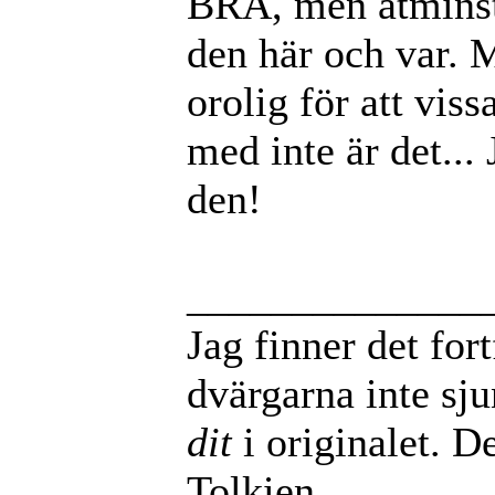
BRA, men åtminst
den här och var. M
orolig för att vis
med inte är det...
den!
______________
Jag finner det for
dvärgarna inte sj
dit
i originalet. De
Tolkien.