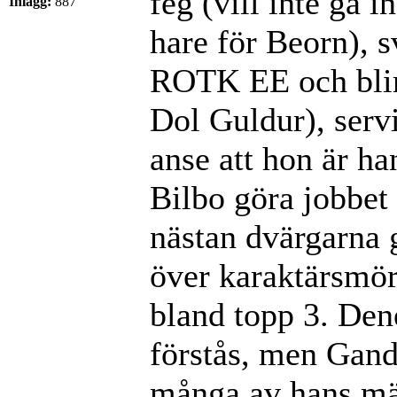
feg (vill inte gå 
Inlägg:
887
hare för Beorn), 
ROTK EE och blir 
Dol Guldur), servi
anse att hon är ha
Bilbo göra jobbet 
nästan dvärgarna g
över karaktärsmörd
bland topp 3. Den
förstås, men Gand
många av hans mä