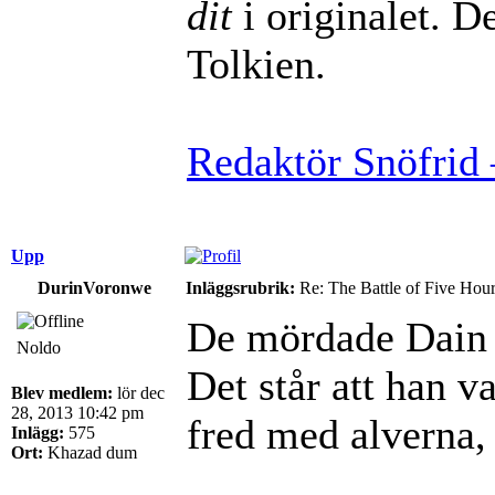
dit
i originalet. De
Tolkien.
Redaktör Snöfrid 
Upp
DurinVoronwe
Inläggsrubrik:
Re: The Battle of Five Hou
De mördade Dain 
Noldo
Det står att han 
Blev medlem:
lör dec
28, 2013 10:42 pm
fred med alverna,
Inlägg:
575
Ort:
Khazad dum