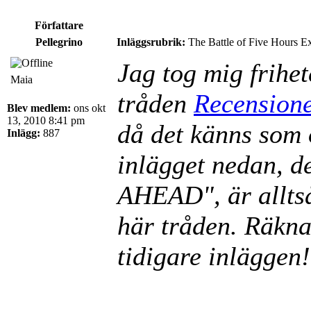
Författare
Pellegrino
Inläggsrubrik:
The Battle of Five Hours E
Jag tog mig frihet
Maia
tråden
Recension
Blev medlem:
ons okt
13, 2010 8:41 pm
då det känns som 
Inlägg:
887
inlägget nedan, 
AHEAD", är alltså
här tråden. Räkn
tidigare inläggen