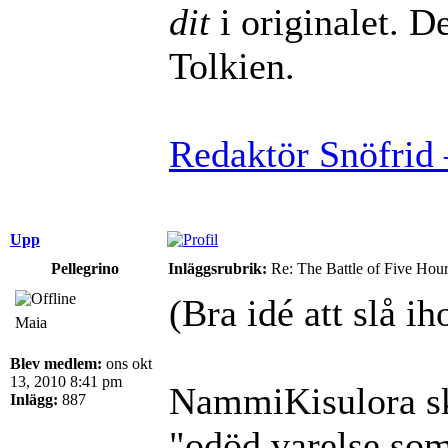
dit
i originalet. De
Tolkien.
Redaktör Snöfrid 
Upp
Pellegrino
Inläggsrubrik:
Re: The Battle of Five Hou
(Bra idé att slå i
Maia
Blev medlem:
ons okt
13, 2010 8:41 pm
NammiKisulora s
Inlägg:
887
"odöd varelse som