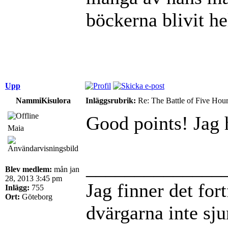
böckerna blivit he
Upp
NammiKisulora
Inläggsrubrik:
Re: The Battle of Five Hou
Good points! Jag h
Maia
______________
Blev medlem:
mån jan
28, 2013 3:45 pm
Jag finner det for
Inlägg:
755
Ort:
Göteborg
dvärgarna inte sj