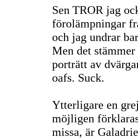
Sen TROR jag ocks
förolämpningar fr
och jag undrar bara
Men det stämmer 
porträtt av dvärg
oafs. Suck.
Ytterligare en gre
möjligen förklara
missa, är Galadrie