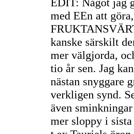
EDIT: Något jag g
med EEn att göra, 
FRUKTANSVÄRT då
kanske särskilt d
mer välgjorda, oc
tio år sen. Jag ka
nästan snyggare gr
verkligen synd. S
även sminkningar 
mer sloppy i sista
t ex Tauriels öron 