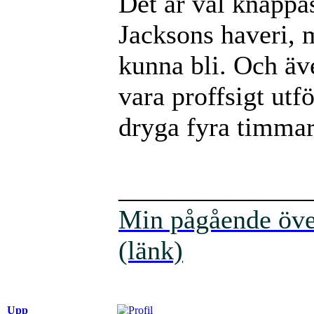
Det är väl knappas
Jacksons haveri, 
kunna bli. Och äv
vara proffsigt utf
dryga fyra timma
______________
Min pågående över
(länk)
Upp