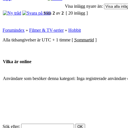
Visa inlägg nyare än:
Sida
2
av
2
[ 20 inlägg ]
Forumindex
»
Filmer & TV-serier
»
Hobbit
Alla tidsangivelser är UTC + 1 timme [
Sommartid
]
Vilka är online
Användare som besöker denna kategori: Inga registrerade användare 
Sök efter: