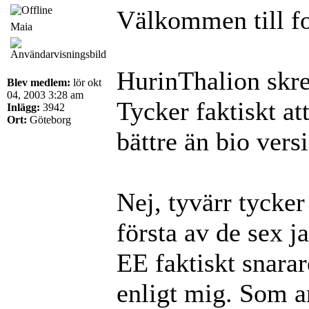
Välkommen till f
Maia
HurinThalion skr
Blev medlem:
lör okt
04, 2003 3:28 am
Tycker faktiskt a
Inlägg:
3942
Ort:
Göteborg
bättre än bio vers
Nej, tyvärr tycker 
första av de sex 
EE faktiskt snarar
enligt mig. Som an