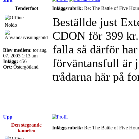
Tenderfoot
Inläggsrubrik:
Re: The Battle of Five Hou
Beställde just Ext
Noldo
CDON för 399 kr. H
falla så därför har
Blev medlem:
tor aug
07, 2003 1:13 am
förväntansfull är j
Inlägg:
456
Ort:
Östergötland
trådarna här på f
Upp
Den stegrande
Inläggsrubrik:
Re: The Battle of Five Hou
kamelen