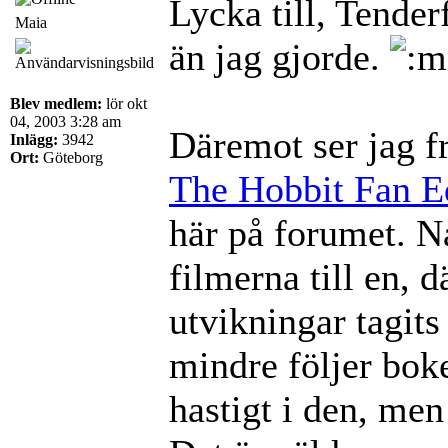
Lycka till, Tender
Maia
än jag gjorde.
Blev medlem:
lör okt
04, 2003 3:28 am
Däremot ser jag f
Inlägg:
3942
Ort:
Göteborg
The Hobbit Fan E
här på forumet. Nå
filmerna till en, 
utvikningar tagits
mindre följer boke
hastigt i den, men 