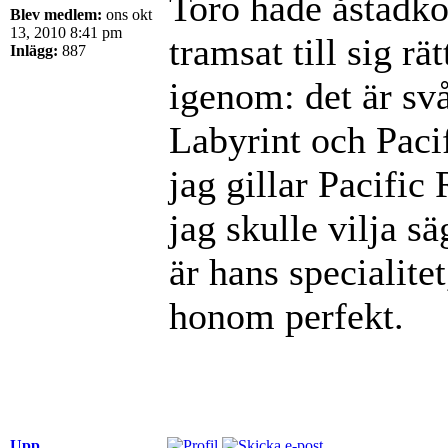
Toro hade åstadko
Blev medlem:
ons okt
13, 2010 8:41 pm
tramsat till sig rä
Inlägg:
887
igenom: det är svå
Labyrint och Paci
jag gillar Pacifi
jag skulle vilja s
är hans specialite
honom perfekt.
Upp