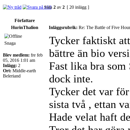
Sida
2
av
2
[ 20 inlägg ]
Författare
HurinThalion
Inläggsrubrik:
Re: The Battle of Five Hou
Tycker faktiskt a
Snaga
bättre än bio vers
Blev medlem:
fre feb
05, 2016 1:01 am
Fast lika bra som 
Inlägg:
2
Ort:
Middle-earth
dock inte.
Beleriand
Tycker det var fö
sista två , ettan v
Hade velat haft de
Tror det har göra 