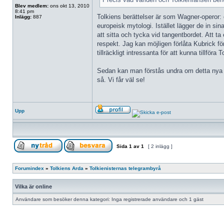
Blev medlem:
ons okt 13, 2010
8:41 pm
Tolkiens berättelser är som Wagner-operor: 
Inlägg:
887
europeisk mytologi. Istället lägger de in si
att sitta och tycka vid tangentbordet. Att ta
respekt. Jag kan möjligen förlåta Kubrick f
tillräckligt intressanta för att kunna tillföra 
Sedan kan man förstås undra om detta nya pr
så. Vi får väl se!
Upp
Sida
1
av
1
[ 2 inlägg ]
Forumindex
»
Tolkiens Arda
»
Tolkienisternas telegrambyrå
Vilka är online
Användare som besöker denna kategori: Inga registrerade användare och 1 gäst