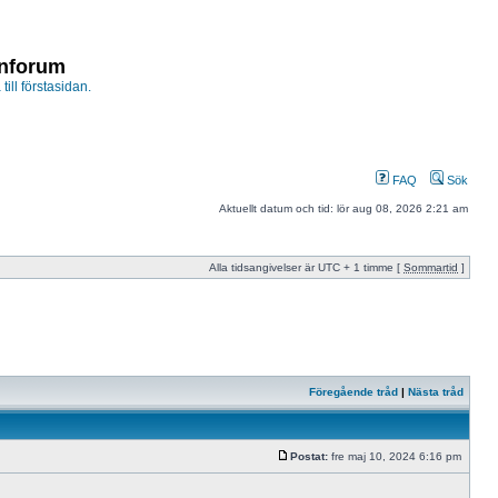
enforum
 till förstasidan.
FAQ
Sök
Aktuellt datum och tid: lör aug 08, 2026 2:21 am
Alla tidsangivelser är UTC + 1 timme [
Sommartid
]
Föregående tråd
|
Nästa tråd
Postat:
fre maj 10, 2024 6:16 pm