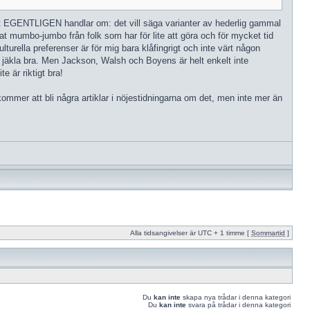
 det EGENTLIGEN handlar om: det vill säga varianter av hederlig gammal
nat mumbo-jumbo från folk som har för lite att göra och för mycket tid
lturella preferenser är för mig bara klåfingrigt och inte värt någon
å jäkla bra. Men Jackson, Walsh och Boyens är helt enkelt inte
te är riktigt bra!
ommer att bli några artiklar i nöjestidningarna om det, men inte mer än
Alla tidsangivelser är UTC + 1 timme [
Sommartid
]
Du
kan inte
skapa nya trådar i denna kategori
Du
kan inte
svara på trådar i denna kategori