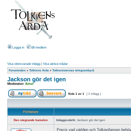
Logga in
Bli medlem
Visa obesvarade inlägg
|
Visa aktiva trådar
Forumindex
»
Tolkiens Arda
»
Tolkienisternas telegrambyrå
Jackson gör det igen
Moderator:
Ainur
Sida
1
av
1
[ 2 inlägg ]
Författare
Den stegrande kamelen
Inläggsrubrik:
Jackson gör det igen
Precis vad världen och Tolkienfansen behöve