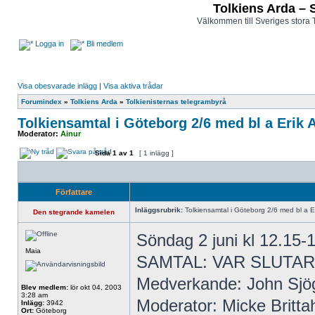
Tolkiens Arda – 
Välkommen till Sveriges stora 
Logga in
Bli medlem
Visa obesvarade inlägg
|
Visa aktiva trådar
Forumindex
»
Tolkiens Arda
»
Tolkienisternas telegrambyrå
Tolkiensamtal i Göteborg 2/6 med bl a Erik
Moderator:
Ainur
Sida
1
av
1
[ 1 inlägg ]
Författare
Inläggsrubrik:
Tolkiensamtal i Göteborg 2/6 med bl a E
Den stegrande kamelen
Söndag 2 juni kl 12.15-
Maia
SAMTAL: VAR SLUTA
Medverkande: John Sjö
Blev medlem:
lör okt 04, 2003
3:28 am
Moderator: Micke Britta
Inlägg:
3942
Ort:
Göteborg