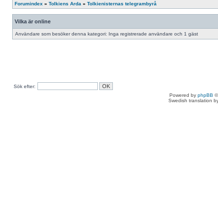
Forumindex
»
Tolkiens Arda
»
Tolkienisternas telegrambyrå
Vilka är online
Användare som besöker denna kategori: Inga registrerade användare och 1 gäst
Sök efter:
Powered by
phpBB
©
Swedish translation 