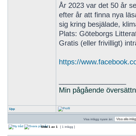
År 2023 var det 50 år se
efter år att finna nya l
sig kring besjälade, klim
Plats: Göteborgs Littera
Gratis (eller frivilligt) int
https://www.facebook.
_________________
Min pågående översättni
Upp
Visa inlägg nyare än:
Sida
1
av
1
[ 1 inlägg ]