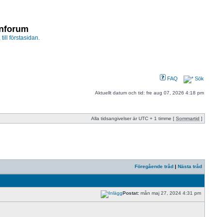
enforum
 till förstasidan.
FAQ
Sök
Aktuellt datum och tid: fre aug 07, 2026 4:18 pm
Alla tidsangivelser är UTC + 1 timme [
Sommartid
]
Föregående tråd
|
Nästa tråd
Postat:
mån maj 27, 2024 4:31 pm