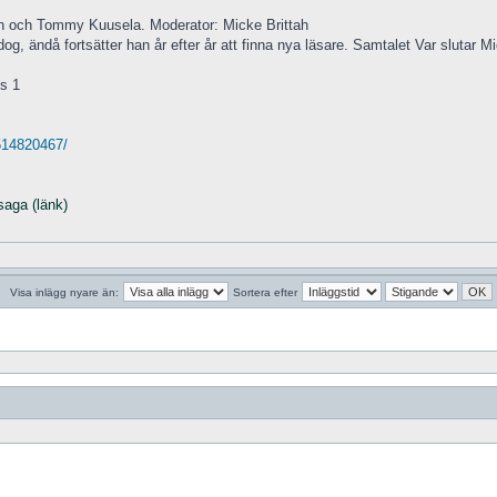
n och Tommy Kuusela. Moderator: Micke Brittah
og, ändå fortsätter han år efter år att finna nya läsare. Samtalet Var slutar 
ts 1
514820467/
saga (länk)
Visa inlägg nyare än:
Sortera efter