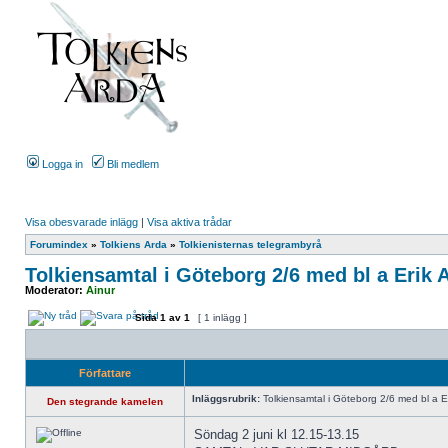
Logga in
Bli medlem
Visa obesvarade inlägg
|
Visa aktiva trådar
Forumindex
»
Tolkiens Arda
»
Tolkienisternas telegrambyrå
Tolkiensamtal i Göteborg 2/6 med bl a Erik
Moderator:
Ainur
Sida
1
av
1
[ 1 inlägg ]
Författare
Inläggsrubrik:
Tolkiensamtal i Göteborg 2/6 med bl a E
Den stegrande kamelen
Söndag 2 juni kl 12.15-13.15