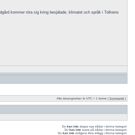
Midgård kommer röra sig kring besjälade, klimatet och språk i Tolkiens
Alla tidsangivelser är UTC + 1 timme [
Sommartid
]
Du
kan inte
skapa nya trådar i denna kategori
Du
kan inte
svara på trådar i denna kategori
Du
kan inte
redigera dina inlägg i denna kategori