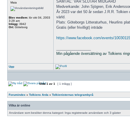
SAMTAL: VAR SLUTAR MIDGÅRD
Maia
Medverkande: John Sjögren, Erik Andersso
År 2023 var det 50 år sedan J.R.R. Tolkien d
värld.
Blev medlem:
lör okt 04, 2003
3:28 am
Plats: Göteborgs Litteraturhus, Heurlins pla
Inlägg:
3942
Gratis (eller frivilligt) inträde
Ort:
Göteborg
https://www.facebook.com/events/1003011
_________________
Min pågående översättning av Tolkiens ring
Upp
Sida
1
av
1
[ 1 inlägg ]
Forumindex
»
Tolkiens Arda
»
Tolkienisternas telegrambyrå
Vilka är online
Användare som besöker denna kategori: Inga registrerade användare och 3 gäster