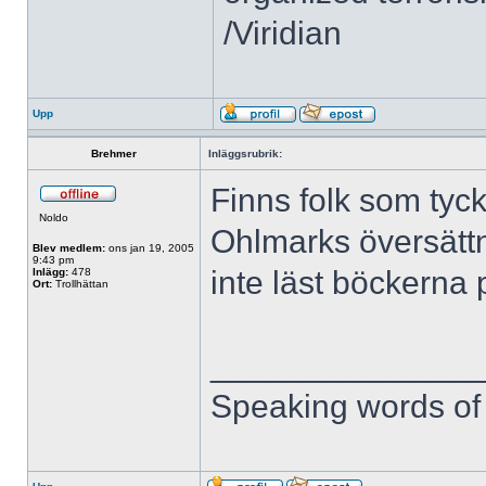
/Viridian
Upp
Brehmer
Inläggsrubrik:
Finns folk som tyck
Noldo
Ohlmarks översättn
Blev medlem:
ons jan 19, 2005
9:43 pm
inte läst böckerna
Inlägg:
478
Ort:
Trollhättan
______________
Speaking words of 