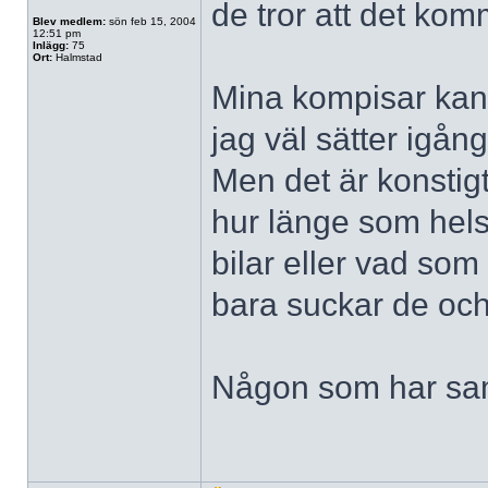
de tror att det ko
Blev medlem:
sön feb 15, 2004
12:51 pm
Inlägg:
75
Ort:
Halmstad
Mina kompisar kan i
jag väl sätter igång
Men det är konstigt
hur länge som helst
bilar eller vad som
bara suckar de oc
Någon som har s