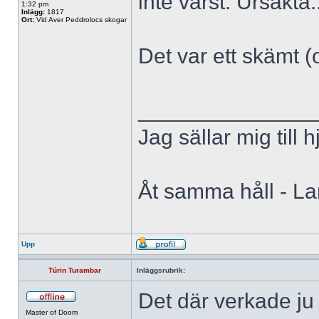
inte värst. Ursäkta.
1:32 pm
Inlägg:
1817
Ort:
Vid Aver Peddrolocs skogar
Det var ett skämt (o
______________
Jag sällar mig till 
Åt samma håll - L
Upp
Túrin Turambar
Inläggsrubrik:
Det där verkade ju
Master of Doom