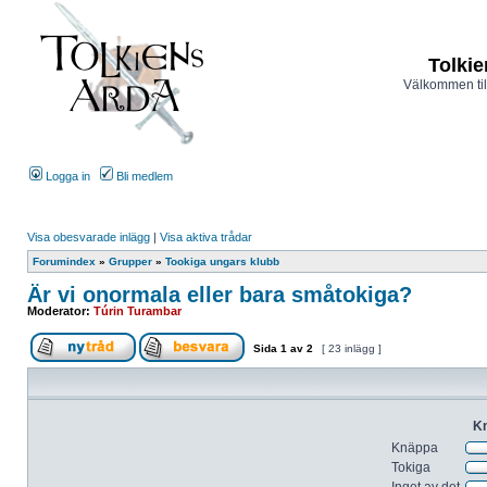
Tolkie
Välkommen til
Logga in
Bli medlem
Visa obesvarade inlägg
|
Visa aktiva trådar
Forumindex
»
Grupper
»
Tookiga ungars klubb
Är vi onormala eller bara småtokiga?
Moderator:
Túrin Turambar
Sida
1
av
2
[ 23 inlägg ]
Kn
Knäppa
Tokiga