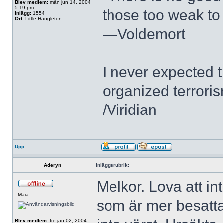
Blev medlem:
mån jun 14, 2004
5:19 pm
those too weak to 
Inlägg:
1554
Ort:
Little Hangleton
—Voldemort
I never expected 
organized terroris
/Viridian
Upp
Aderyn
Inläggsrubrik:
Melkor. Lova att int
Maia
som är mer besatta 
Blev medlem:
fre jan 02, 2004