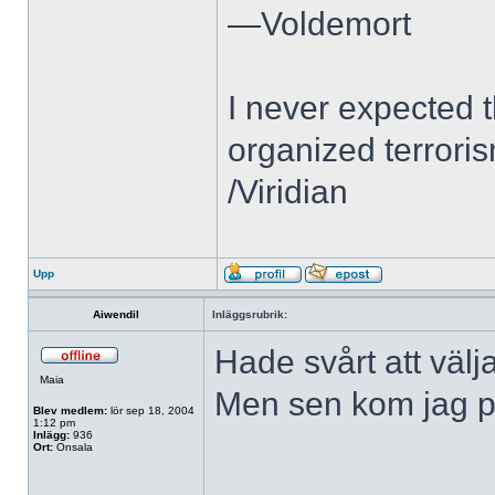
—Voldemort
I never expected 
organized terroris
/Viridian
Upp
Aiwendil
Inläggsrubrik:
Hade svårt att välj
Maia
Men sen kom jag p
Blev medlem:
lör sep 18, 2004
1:12 pm
Inlägg:
936
Ort:
Onsala
______________