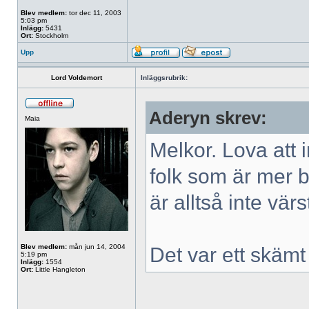
Blev medlem:
tor dec 11, 2003
5:03 pm
Inlägg:
5431
Ort:
Stockholm
Upp
Lord Voldemort
Inläggsrubrik:
Aderyn skrev:
Maia
Melkor. Lova att i
folk som är mer b
är alltså inte värs
Blev medlem:
mån jun 14, 2004
Det var ett skämt (
5:19 pm
Inlägg:
1554
Ort:
Little Hangleton