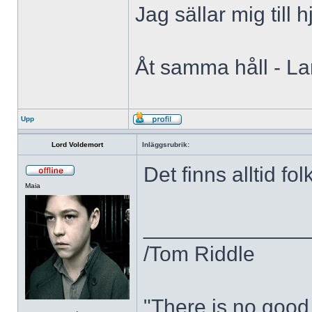
Jag sällar mig till 
Åt samma håll - L
Upp
Lord Voldemort
Inläggsrubrik:
Det finns alltid f
Maia
______________
/Tom Riddle
"There is no good 