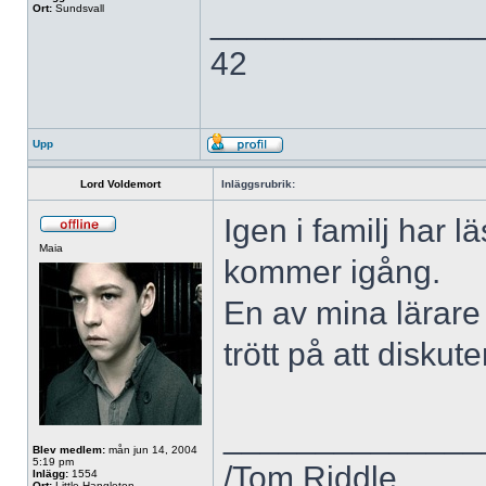
Ort:
Sundsvall
______________
42
Upp
Lord Voldemort
Inläggsrubrik:
Igen i familj har l
Maia
kommer igång.
En av mina lärare 
trött på att disku
______________
Blev medlem:
mån jun 14, 2004
5:19 pm
/Tom Riddle
Inlägg:
1554
Ort:
Little Hangleton