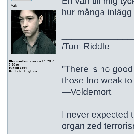
En vän till mig tyc
Maia
hur många inlägg 
______________
/Tom Riddle
Blev medlem:
mån jun 14, 2004
5:19 pm
"There is no good 
Inlägg:
1554
Ort:
Little Hangleton
those too weak to 
—Voldemort
I never expected 
organized terroris