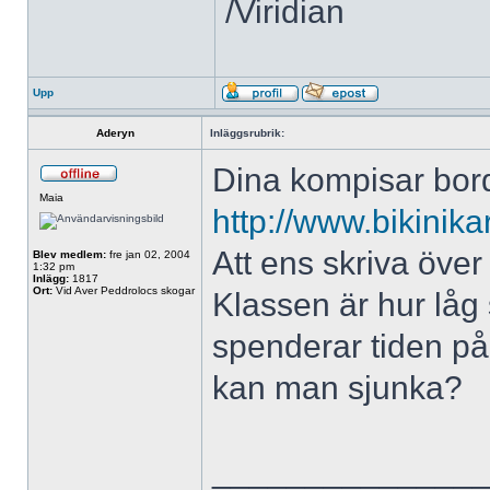
/Viridian
Upp
Aderyn
Inläggsrubrik:
Dina kompisar bord
Maia
http://www.bikinik
Att ens skriva över
Blev medlem:
fre jan 02, 2004
1:32 pm
Inlägg:
1817
Ort:
Vid Aver Peddrolocs skogar
Klassen är hur låg
spenderar tiden på 
kan man sjunka?
______________