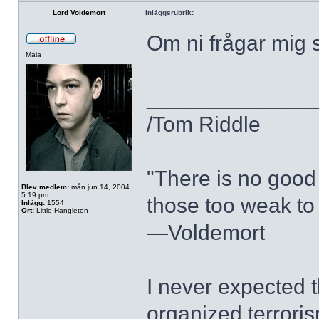
Lord Voldemort
Inläggsrubrik:
Om ni frågar mig 
Maia
______________
/Tom Riddle
"There is no good 
Blev medlem:
mån jun 14, 2004
5:19 pm
those too weak to 
Inlägg:
1554
Ort:
Little Hangleton
—Voldemort
I never expected 
organized terroris