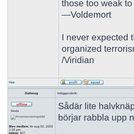
those too weak to 
—Voldemort
I never expected 
organized terroris
/Viridian
Upp
Gothmog
Inläggsrubrik:
Sådär lite halvknäp
Sinda
börjar rabbla upp n
Blev medlem:
lör aug 02, 2003
1:32 pm
Inlägg:
327