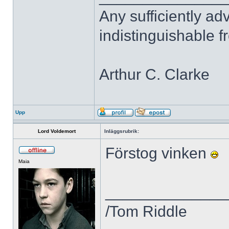
Any sufficiently a
indistinguishable 
Arthur C. Clarke
Upp
Lord Voldemort
Inläggsrubrik:
Förstog vinken
Maia
______________
/Tom Riddle