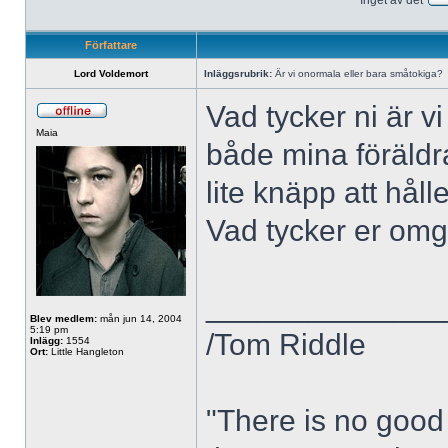
Inget av det
Författare
Lord Voldemort
Inläggsrubrik:
Är vi onormala eller bara småtokiga?
Vad tycker ni är vi
Maia
både mina föräldra
lite knäpp att hål
Vad tycker er omg
______________
Blev medlem:
mån jun 14, 2004
5:19 pm
/Tom Riddle
Inlägg:
1554
Ort:
Little Hangleton
"There is no good 