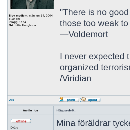
"There is no good 
Blev medlem:
mån jun 14, 2004
5:19 pm
those too weak to 
Inlägg:
1554
Ort:
Little Hangleton
—Voldemort
I never expected 
organized terroris
/Viridian
Upp
Anniie_lotr
Inläggsrubrik:
Mina föräldrar tyck
Dvärg