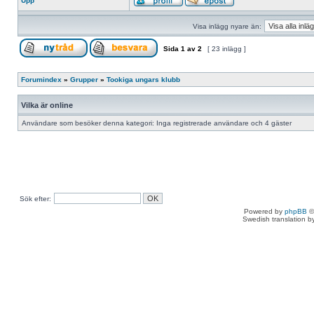
Upp
Visa inlägg nyare än:
Sida
1
av
2
[ 23 inlägg ]
Forumindex
»
Grupper
»
Tookiga ungars klubb
Vilka är online
Användare som besöker denna kategori: Inga registrerade användare och 4 gäster
Sök efter:
Powered by
phpBB
©
Swedish translation 