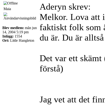
Aderyn skrev:
Maia
Melkor. Lova att i
faktiskt folk som 
Blev medlem:
mån jun
14, 2004 5:19 pm
du är. Du är alltså
Inlägg:
1554
Ort:
Little Hangleton
Det var ett skämt (
förstå)
Jag vet att det fi