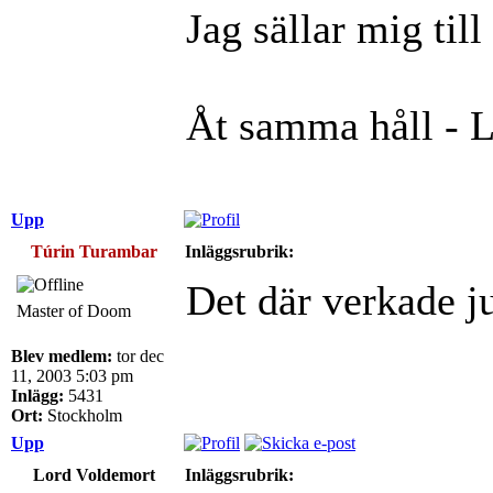
Jag sällar mig til
Åt samma håll - 
Upp
Túrin Turambar
Inläggsrubrik:
Det där verkade j
Master of Doom
Blev medlem:
tor dec
11, 2003 5:03 pm
Inlägg:
5431
Ort:
Stockholm
Upp
Lord Voldemort
Inläggsrubrik: