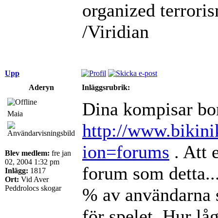
organized terrori
/Viridian
Upp
Aderyn
Inläggsrubrik:
Dina kompisar bor
Maia
http://www.bikini
ion=forums
. Att 
Blev medlem:
fre jan
02, 2004 1:32 pm
forum som detta...
Inlägg:
1817
Ort:
Vid Aver
Peddrolocs skogar
% av användarna s
för spelet. Hur l