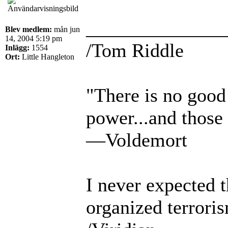
______________
Blev medlem:
mån jun
14, 2004 5:19 pm
/Tom Riddle
Inlägg:
1554
Ort:
Little Hangleton
"There is no good 
power...and those 
—Voldemort
I never expected 
organized terrori