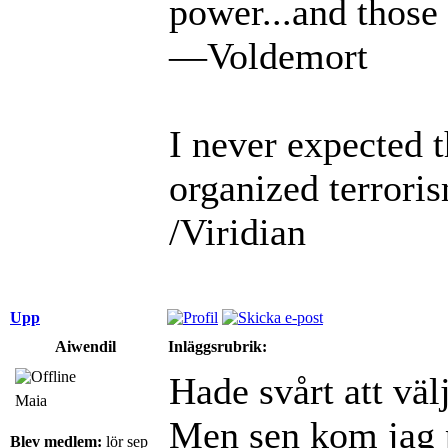
power...and those 
—Voldemort
I never expected 
organized terrori
/Viridian
Upp
Aiwendil
Inläggsrubrik:
Hade svårt att vä
Maia
Men sen kom jag 
Blev medlem:
lör sep