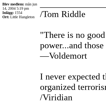
______________
Blev medlem:
mån jun
14, 2004 5:19 pm
/Tom Riddle
Inlägg:
1554
Ort:
Little Hangleton
"There is no good 
power...and those 
—Voldemort
I never expected 
organized terrori
/Viridian