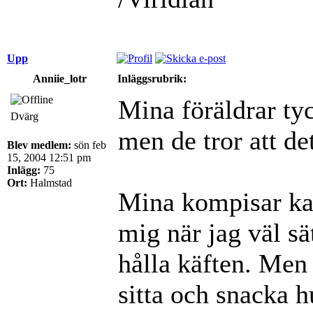
Upp
Anniie_lotr
Inläggsrubrik:
Mina föräldrar tyc
Dvärg
men de tror att d
Blev medlem:
sön feb
15, 2004 12:51 pm
Inlägg:
75
Ort:
Halmstad
Mina kompisar kan
mig när jag väl sä
hålla käften. Men 
sitta och snacka 