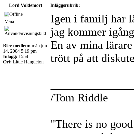
Lord Voldemort
Inläggsrubrik:
Igen i familj har l
Maia
jag kommer igång
En av mina lärare 
Blev medlem:
mån jun
14, 2004 5:19 pm
trött på att disk
Inlägg:
1554
Ort:
Little Hangleton
______________
/Tom Riddle
"There is no good 