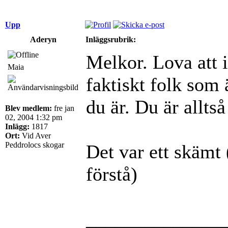
Upp
Aderyn
Inläggsrubrik:
Melkor. Lova att i
Maia
faktiskt folk som 
du är. Du är alltså
Blev medlem:
fre jan
02, 2004 1:32 pm
Inlägg:
1817
Ort:
Vid Aver
Peddrolocs skogar
Det var ett skämt (
förstå)
______________