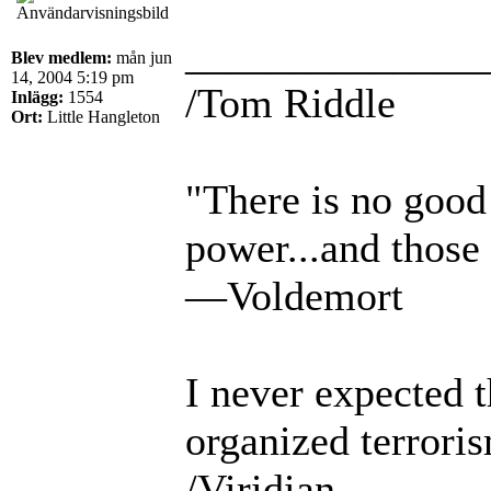
______________
Blev medlem:
mån jun
14, 2004 5:19 pm
/Tom Riddle
Inlägg:
1554
Ort:
Little Hangleton
"There is no good 
power...and those 
—Voldemort
I never expected 
organized terrori
/Viridian