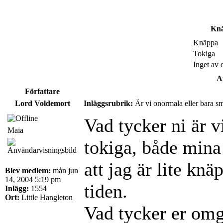
Knä
Knäppa
Tokiga
Inget av 
An
Författare
Lord Voldemort
Inläggsrubrik:
Är vi onormala eller bara s
Vad tycker ni är v
Maia
tokiga, både mina
att jag är lite kn
Blev medlem:
mån jun
14, 2004 5:19 pm
tiden.
Inlägg:
1554
Ort:
Little Hangleton
Vad tycker er omg