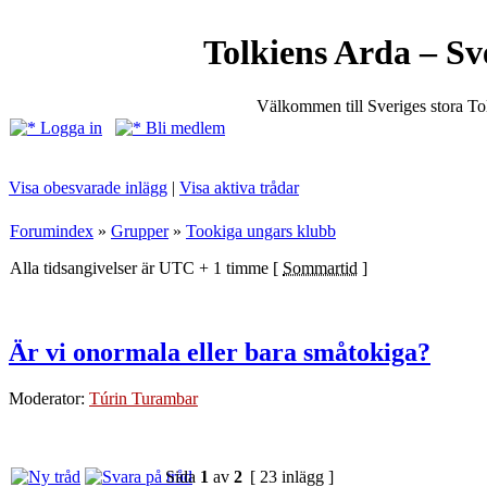
Tolkiens Arda – Sv
Välkommen till Sveriges stora T
Logga in
Bli medlem
Visa obesvarade inlägg
|
Visa aktiva trådar
Forumindex
»
Grupper
»
Tookiga ungars klubb
Alla tidsangivelser är UTC + 1 timme [
Sommartid
]
Är vi onormala eller bara småtokiga?
Moderator:
Túrin Turambar
Sida
1
av
2
[ 23 inlägg ]