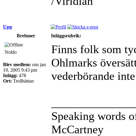
/Viridian
Upp
Brehmer
Inläggsrubrik:
Finns folk som tyc
Noldo
Ohlmarks översätt
Blev medlem:
ons jan
19, 2005 9:43 pm
vederbörande inte
Inlägg:
478
Ort:
Trollhättan
______________
Speaking words of
McCartney