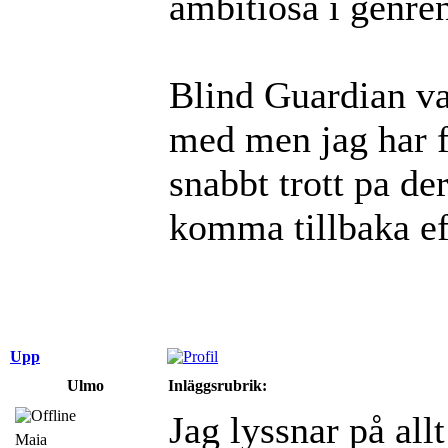
ambitiosa i genre
Blind Guardian va
med men jag har fo
snabbt trott pa d
komma tillbaka eft
Upp
Ulmo
Inläggsrubrik:
Jag lyssnar på al
Maia