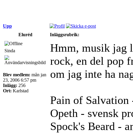
Upp
Eluréd
Inläggsrubrik:
Hmm, musik jag ly
Sinda
rock, en del pop f
om jag inte ha nag
Blev medlem:
mån jan
23, 2006 6:57 pm
Inlägg:
256
Ort:
Karlstad
Pain of Salvation
Opeth - svensk pr
Spock's Beard - a