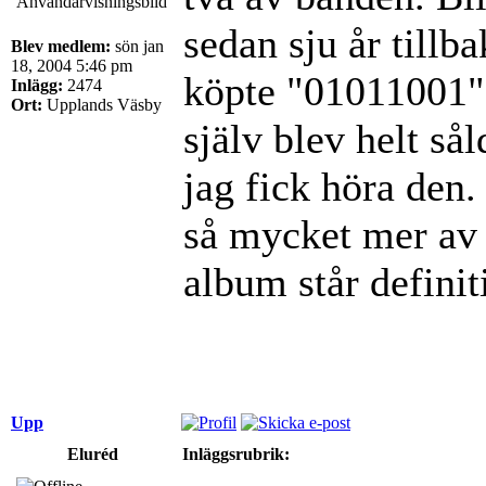
sedan sju år tillb
Blev medlem:
sön jan
18, 2004 5:46 pm
köpte "01011001" 
Inlägg:
2474
Ort:
Upplands Väsby
själv blev helt så
jag fick höra den
så mycket mer av 
album står definit
Upp
Eluréd
Inläggsrubrik: