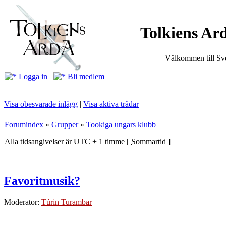
Tolkiens Ard
Välkommen till Sve
Logga in
Bli medlem
Visa obesvarade inlägg
|
Visa aktiva trådar
Forumindex
»
Grupper
»
Tookiga ungars klubb
Alla tidsangivelser är UTC + 1 timme [
Sommartid
]
Favoritmusik?
Moderator:
Túrin Turambar