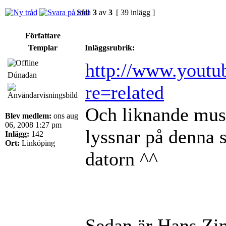
Sida
3
av
3
[ 39 inlägg ]
Författare
Templar
Inläggsrubrik:
http://www.youtu
Dúnadan
re=related
Och liknande musik
Blev medlem:
ons aug
06, 2008 1:27 pm
lyssnar på denna 
Inlägg:
142
Ort:
Linköping
datorn ^^
Sedan är Hans Zim