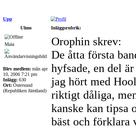
Upp
Ulmo
Inläggsrubrik:
Orophin skrev:
Maia
De åtta första ban
hyfsade, en del är
Blev medlem:
mån apr
10, 2006 7:21 pm
jag hört med Hool
Inlägg:
630
Ort:
Östersund
(Republiken Jämtland)
riktigt dåliga, me
kanske kan tipsa 
bäst och förklara 