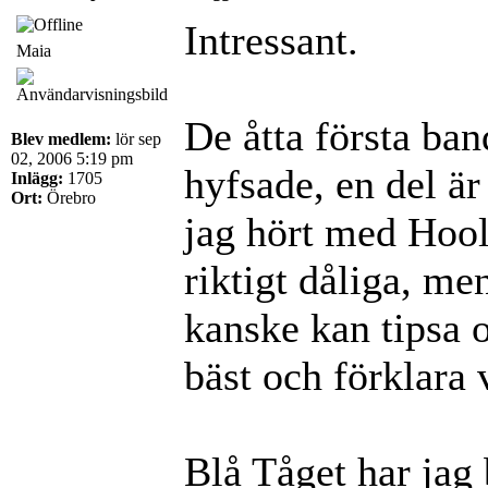
Intressant.
Maia
De åtta första ban
Blev medlem:
lör sep
02, 2006 5:19 pm
hyfsade, en del är
Inlägg:
1705
Ort:
Örebro
jag hört med Hool
riktigt dåliga, me
kanske kan tipsa 
bäst och förklara 
Blå Tåget har jag 