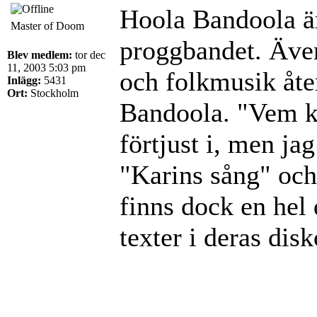
Hoola Bandoola är
Master of Doom
proggbandet. Även
Blev medlem:
tor dec
11, 2003 5:03 pm
och folkmusik åte
Inlägg:
5431
Ort:
Stockholm
Bandoola. "Vem ka
förtjust i, men ja
"Karins sång" och 
finns dock en hel
texter i deras disk