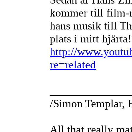
kommer till film-
hans musik till T
plats i mitt hjärta!
http://www.youtu
re=related
______________
/Simon Templar, 
All that really ma