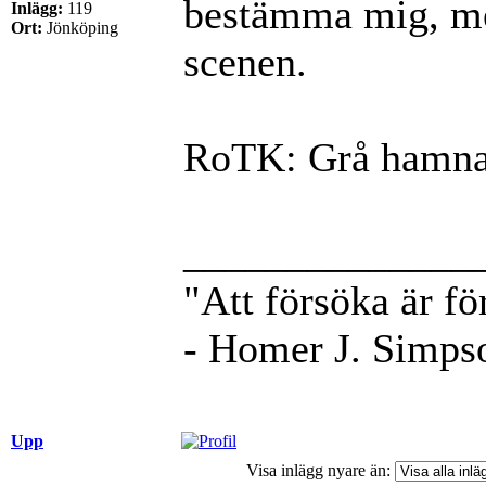
bestämma mig, men
Inlägg:
119
Ort:
Jönköping
scenen.
RoTK: Grå hamna
______________
"Att försöka är fö
- Homer J. Simps
Upp
Visa inlägg nyare än: