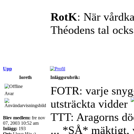
RotK
: När vårdka
Théodens tal ocks
Upp
Ioreth
Inläggsrubrik:
FOTR: varje snygg
Avar
utsträckta vidder
TTT: Aragorns död
Blev medlem:
fre nov
07, 2003 10:52 am
... *SÅ* mäktigt, 
Inlägg:
193
Ort:
I love Hjo :)