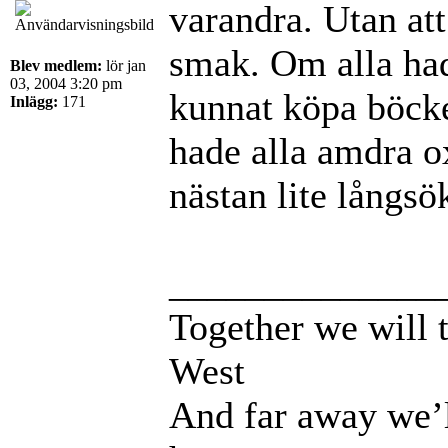
varandra. Utan att
smak. Om alla had
Blev medlem:
lör jan
03, 2004 3:20 pm
kunnat köpa böcke
Inlägg:
171
hade alla amdra ox
nästan lite långsö
______________
Together we will t
West
And far away we’l