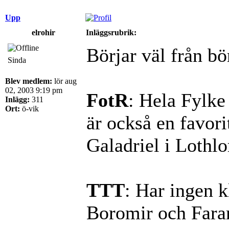
Upp
elrohir
Inläggsrubrik:
Börjar väl från bö
Sinda
Blev medlem:
lör aug
02, 2003 9:19 pm
FotR
: Hela Fylke
Inlägg:
311
Ort:
ö-vik
är också en favori
Galadriel i Lothlo
TTT
: Har ingen k
Boromir och Faram