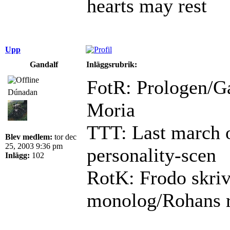
hearts may rest
Upp
Gandalf
Inläggsrubrik:
FotR: Prologen/Ga
Dúnadan
Moria
TTT: Last march o
Blev medlem:
tor dec
25, 2003 9:36 pm
personality-scen
Inlägg:
102
RotK: Frodo skriv
monolog/Rohans ry