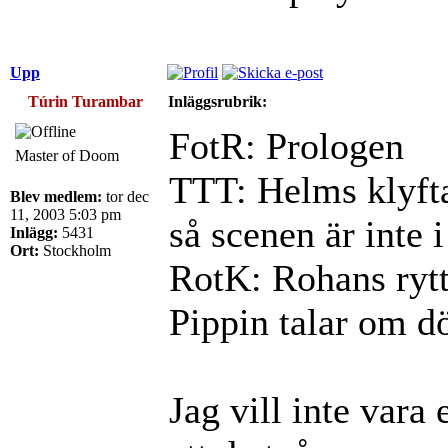
Upp
Túrin Turambar
Inläggsrubrik:
FotR: Prologen
Master of Doom
TTT: Helms klyfta
Blev medlem:
tor dec
11, 2003 5:03 pm
så scenen är inte 
Inlägg:
5431
Ort:
Stockholm
RotK: Rohans rytt
Pippin talar om d
Jag vill inte vara