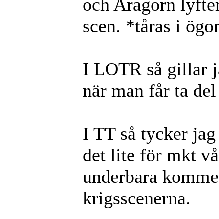
och Aragorn lyfte
scen. *tåras i ög
I LOTR så gillar j
när man får ta de
I TT så tycker jag
det lite för mkt v
underbara komment
krigsscenerna.