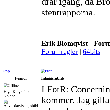
drar igång, då Brö
stentrapporna.
______________
Erik Blomqvist - For
Forumregler
|
64bits
Upp
Fëanor
Inläggsrubrik:
I FotR: Concernin
High King of the
Noldor
kommer. Jag gilla