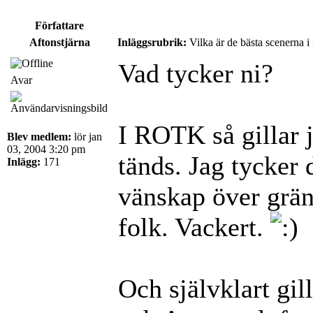
Författare
Aftonstjärna
Inläggsrubrik:
Vilka är de bästa scenerna i
Vad tycker ni?
Avar
I ROTK så gillar 
Blev medlem:
lör jan
03, 2004 3:20 pm
tänds. Jag tycker 
Inlägg:
171
vänskap över gräns
folk. Vackert.
Och självklart gil