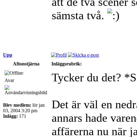
att de två scener
sämsta två.
Upp
Aftonstjärna
Inläggsrubrik:
Tycker du det? *
Avar
Det är väl en nedra
Blev medlem:
lör jan
03, 2004 3:20 pm
annars hade varend
Inlägg:
171
affärerna nu när j