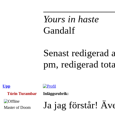
______________
Yours in haste
Gandalf
Senast redigerad 
pm, redigerad tota
Upp
Túrin Turambar
Inläggsrubrik:
Ja jag förstår! Ä
Master of Doom