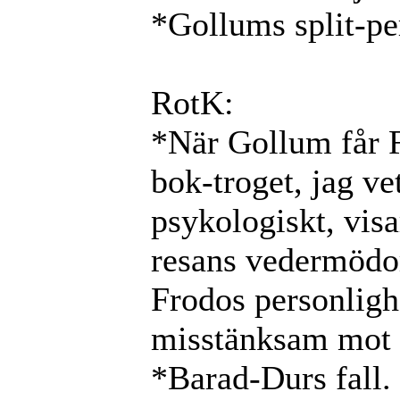
*Gollums split-pe
RotK:
*När Gollum får F
bok-troget, jag ve
psykologiskt, visa
resans vedermödo
Frodos personlighe
misstänksam mot
*Barad-Durs fall.