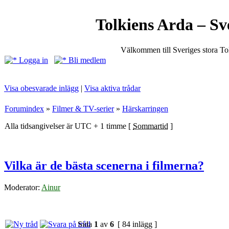
Tolkiens Arda – Sv
Välkommen till Sveriges stora T
Logga in
Bli medlem
Visa obesvarade inlägg
|
Visa aktiva trådar
Forumindex
»
Filmer & TV-serier
»
Härskarringen
Alla tidsangivelser är UTC + 1 timme [
Sommartid
]
Vilka är de bästa scenerna i filmerna?
Moderator:
Ainur
Sida
1
av
6
[ 84 inlägg ]