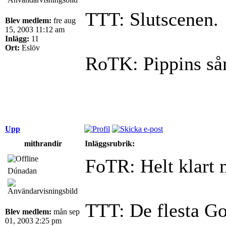
TTT: Slutscenen.
Blev medlem:
fre aug
15, 2003 11:12 am
Inlägg:
11
Ort:
Eslöv
RoTK: Pippins så
Upp
mithrandir
Inläggsrubrik:
FoTR: Helt klart 
Dúnadan
TTT: De flesta Go
Blev medlem:
mån sep
01, 2003 2:25 pm