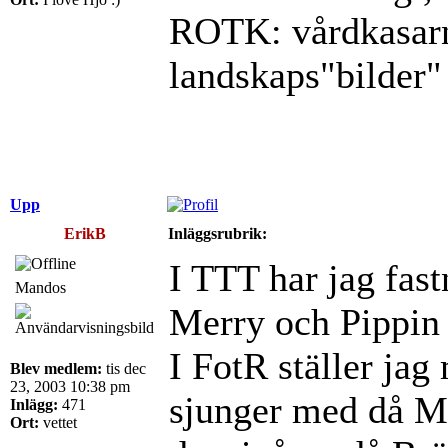
ROTK: vårdkasarna
landskaps"bilder
Upp
ErikB
Inläggsrubrik:
I TTT har jag fast
Mandos
Merry och Pippin
I FotR ställer jag
Blev medlem:
tis dec
23, 2003 10:38 pm
sjunger med då M
Inlägg:
471
Ort:
vettet