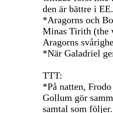
den är bättre i EE
*Aragorns och Bor
Minas Tirith (the
Aragorns svårighet
*När Galadriel ger
TTT:
*På natten, Frodo
Gollum gör samma 
samtal som följer.