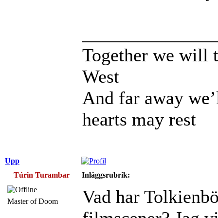
______________
Together we will t
West
And far away we’l
hearts may rest
Upp
Túrin Turambar
Inläggsrubrik:
Vad har Tolkienbö
Master of Doom
filmscener? Jag vi