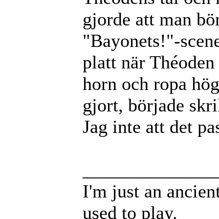
gjorde att man bö
"Bayonets!"-scene
platt när Théoden i
horn och ropa hög
gjort, började skr
Jag inte att det pa
______________
I'm just an ancie
used to play.