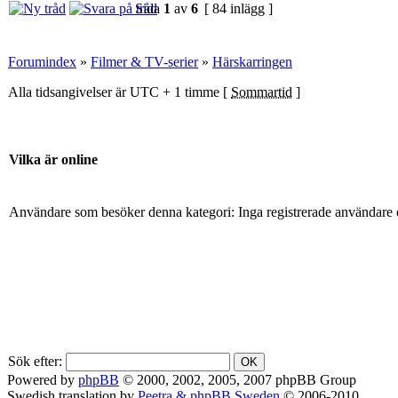
Sida
1
av
6
[ 84 inlägg ]
Forumindex
»
Filmer & TV-serier
»
Härskarringen
Alla tidsangivelser är UTC + 1 timme [
Sommartid
]
Vilka är online
Användare som besöker denna kategori: Inga registrerade användare 
Sök efter:
Powered by
phpBB
© 2000, 2002, 2005, 2007 phpBB Group
Swedish translation by
Peetra & phpBB Sweden
© 2006-2010