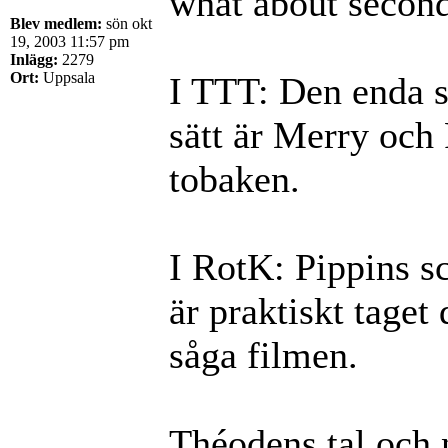
what about second
Blev medlem:
sön okt
19, 2003 11:57 pm
Inlägg:
2279
Ort:
Uppsala
I TTT: Den enda s
sätt är Merry och 
tobaken.
I RotK: Pippins s
är praktiskt taget
såga filmen.
Théodens tal och n