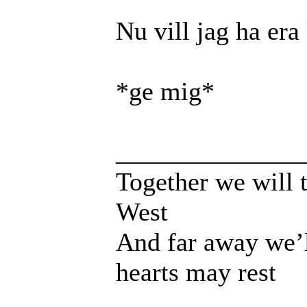
Nu vill jag ha er
*ge mig*
______________
Together we will t
West
And far away we’l
hearts may rest