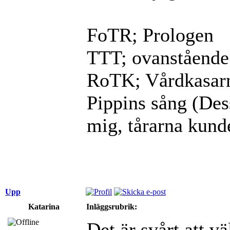
FoTR; Prologen
TTT; ovanstående
RoTK; Vårdkasarna
Pippins sång (Dess
mig, tårarna kunde
Upp
Katarina
Inläggsrubrik:
Det är svårt att v