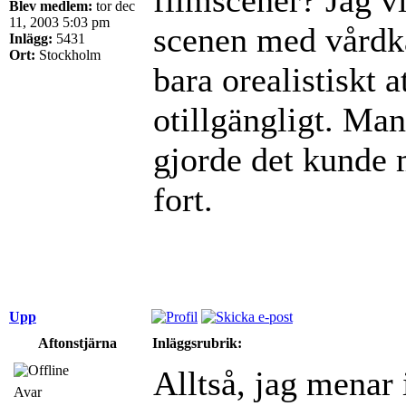
Blev medlem:
tor dec
11, 2003 5:03 pm
scenen med vårdkas
Inlägg:
5431
Ort:
Stockholm
bara orealistiskt a
otillgängligt. Ma
gjorde det kunde m
fort.
Upp
Aftonstjärna
Inläggsrubrik:
Alltså, jag menar i
Avar