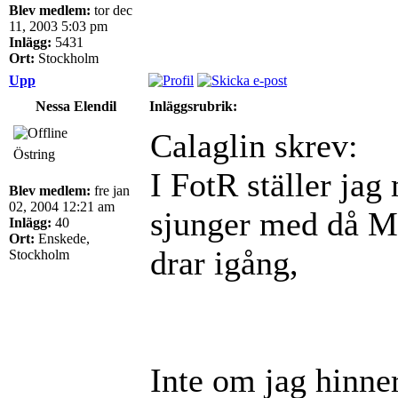
Blev medlem:
tor dec
11, 2003 5:03 pm
Inlägg:
5431
Ort:
Stockholm
Upp
Nessa Elendil
Inläggsrubrik:
Calaglin skrev:
Östring
I FotR ställer jag
Blev medlem:
fre jan
02, 2004 12:21 am
sjunger med då M
Inlägg:
40
Ort:
Enskede,
drar igång,
Stockholm
Inte om jag hinner