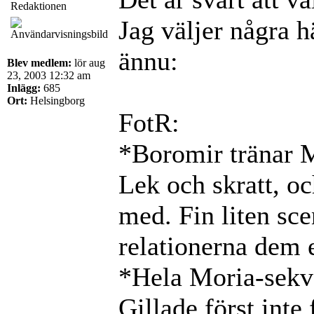
Redaktionen
Jag väljer några 
ännu:
Blev medlem:
lör aug
23, 2003 12:32 am
Inlägg:
685
Ort:
Helsingborg
FotR:
*Boromir tränar M
Lek och skratt, o
med. Fin liten sc
relationerna dem 
*Hela Moria-sekve
Gillade först inte