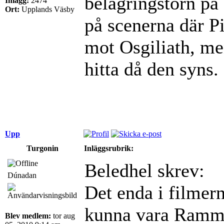
belägringstorn på 
Inlägg:
2474
Ort:
Upplands Väsby
på scenerna där P
mot Osgiliath, men
hitta då den syns.
Upp
Turgonin
Inläggsrubrik:
Beledhel skrev:
Dúnadan
Det enda i filmer
kunna vara Ramma
Blev medlem:
tor aug