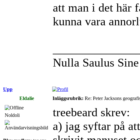
att man i det här f
kunna vara annorl
______________
Nulla Saulus Sin
Upp
Eldalie
Inläggsrubrik:
Re: Peter Jacksons geografi
treebeard skrev:
Noldoli
a) jag syftar på a
skrivit manuset o