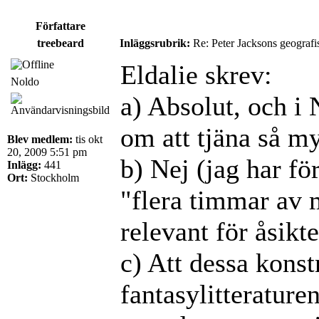
Författare
treebeard
Inläggsrubrik:
Re: Peter Jacksons geografi
Eldalie skrev:
Noldo
a) Absolut, och i 
om att tjäna så m
Blev medlem:
tis okt
20, 2009 5:51 pm
b) Nej (jag har fö
Inlägg:
441
Ort:
Stockholm
"flera timmar av 
relevant för åsikt
c) Att dessa kons
fantasylitteratur