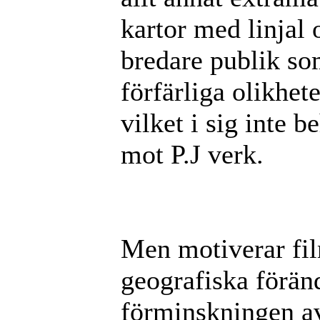
kartor med linjal 
bredare publik so
förfärliga olikhet
vilket i sig inte b
mot P.J verk.
Men motiverar fi
geografiska förän
förminskningen av