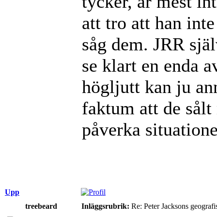
tycker, är mest int
att tro att han in
såg dem. JRR själ
se klart en enda a
högljutt kan ju a
faktum att de sålt
påverka situatione
Upp
treebeard
Inläggsrubrik:
Re: Peter Jacksons geografi