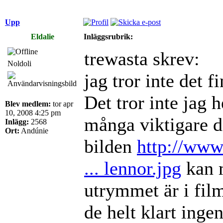
Upp
Eldalie
Inläggsrubrik:
trewasta skrev:
Noldoli
jag tror inte det 
Det tror inte jag h
Blev medlem:
tor apr
10, 2008 4:25 pm
många viktigare d
Inlägg:
2568
Ort:
Andúnie
bilden
http://www
... lennor.jpg
kan m
utrymmet är i fil
de helt klart ingen