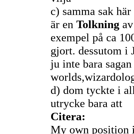
c) samma sak här d
är en
Tolkning
av 
exempel på ca 10
gjort. dessutom i 
ju inte bara saga
worlds,wizardol
d) dom tyckte i al
utrycke bara att
Citera:
My own position i