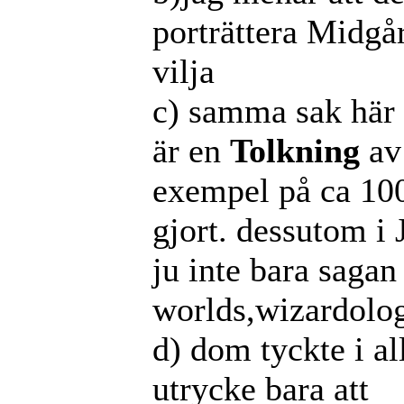
porträttera Midgå
vilja
c) samma sak här d
är en
Tolkning
av 
exempel på ca 10
gjort. dessutom i 
ju inte bara saga
worlds,wizardol
d) dom tyckte i al
utrycke bara att