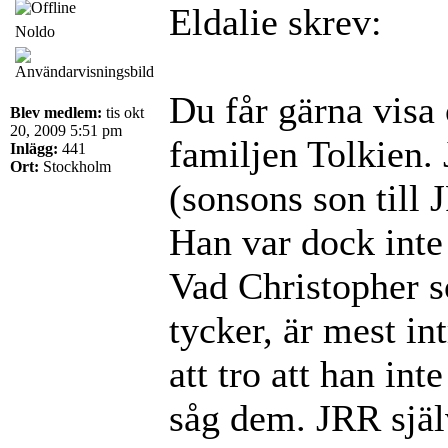
Eldalie skrev:
Noldo
Du får gärna visa 
Blev medlem:
tis okt
20, 2009 5:51 pm
familjen Tolkien. 
Inlägg:
441
Ort:
Stockholm
(sonsons son till 
Han var dock inte
Vad Christopher 
tycker, är mest int
att tro att han in
såg dem. JRR själ