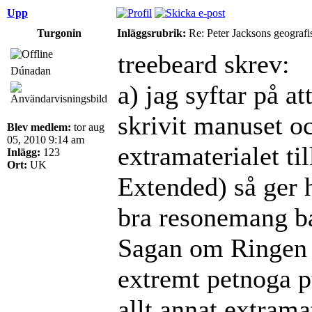
Upp
Turgonin
Inläggsrubrik:
Re: Peter Jacksons geografi
treebeard skrev:
Dúnadan
a) jag syftar på a
skrivit manuset o
Blev medlem:
tor aug
05, 2010 9:14 am
extramaterialet ti
Inlägg:
123
Ort:
UK
Extended) så ger 
bra resonemang ba
Sagan om Ringen f
extremt petnoga p
allt annat extram