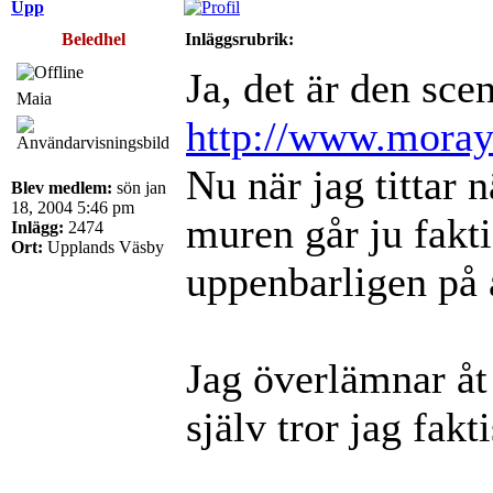
Upp
Beledhel
Inläggsrubrik:
Ja, det är den sce
Maia
http://www.moraya
Nu när jag tittar 
Blev medlem:
sön jan
18, 2004 5:46 pm
muren går ju fakti
Inlägg:
2474
Ort:
Upplands Väsby
uppenbarligen på 
Jag överlämnar åt
själv tror jag fakt