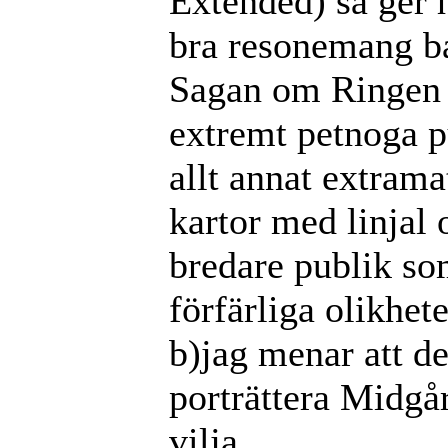
Extended) så ger 
bra resonemang ba
Sagan om Ringen f
extremt petnoga p
allt annat extram
kartor med linjal 
bredare publik so
förfärliga olikhet
b)jag menar att de
porträttera Midgå
vilja