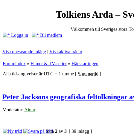
Tolkiens Arda – Sv
Välkommen till Sveriges stora T
Logga in
Bli medlem
Visa obesvarade inlägg
|
Visa aktiva trådar
Forumindex
»
Filmer & TV-serier
»
Härskarringen
Alla tidsangivelser är UTC + 1 timme [
Sommartid
]
Peter Jacksons geografiska feltolkningar 
Moderator:
Ainur
Sida
2
av
3
[ 39 inlägg ]