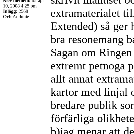
Blev medlem:
tor apr
10, 2008 4:25 pm
extramaterialet ti
Inlägg:
2568
Ort:
Andúnie
Extended) så ger 
bra resonemang ba
Sagan om Ringen f
extremt petnoga p
allt annat extram
kartor med linjal 
bredare publik so
förfärliga olikhet
b)jag menar att de