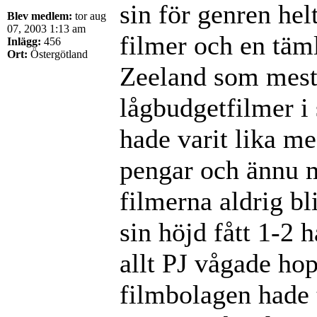
sin för genren hel
Blev medlem:
tor aug
07, 2003 1:13 am
filmer och en täm
Inlägg:
456
Ort:
Östergötland
Zeeland som mest 
lågbudgetfilmer i
hade varit lika m
pengar och ännu m
filmerna aldrig b
sin höjd fått 1-2
allt PJ vågade hop
filmbolagen hade t