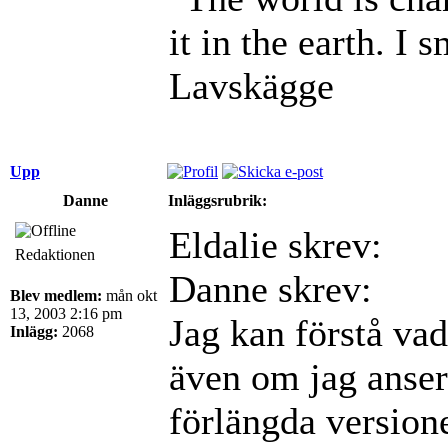
it in the earth. I s
Lavskägge
Upp
Danne
Inläggsrubrik:
Eldalie skrev:
Redaktionen
Danne skrev:
Blev medlem:
mån okt
13, 2003 2:16 pm
Jag kan förstå va
Inlägg:
2068
även om jag anser
förlängda version