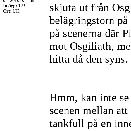
05, 2010 9:14 am
skjuta ut från Osg
Inlägg:
123
Ort:
UK
belägringstorn på 
på scenerna där P
mot Osgiliath, men
hitta då den syns.
Hmm, kan inte se 
scenen mellan att G
tankfull på en inn