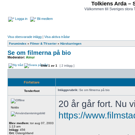
Tolkiens Arda – 
Välkommen till Sveriges stora 
Logga in
Bli medlem
Visa obesvarade inlägg
|
Visa aktiva trådar
Forumindex
»
Filmer & TV-serier
»
Härskarringen
Se om filmerna på bio
Moderator:
Ainur
Sida
1
av
1
[ 2 inlägg ]
Författare
Inläggsrubrik:
Se om filmerna på bio
Tenderfoot
20 år går fort. Nu 
Noldo
https://www.filmst
Blev medlem:
tor aug 07, 2003
1:13 am
Inlägg:
456
Ort:
Östergötland