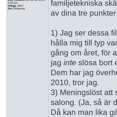
familjetekniska skäl
3:28 am
Inlägg:
3942
Ort:
Göteborg
av dina tre punkter
1) Jag ser dessa fi
hålla mig till typ v
gång om året, för at
jag
inte
slösa bort e
Dem har jag överhu
2010, tror jag.
3) Meningslöst att s
salong. (Ja, så är 
Då kan man lika gä