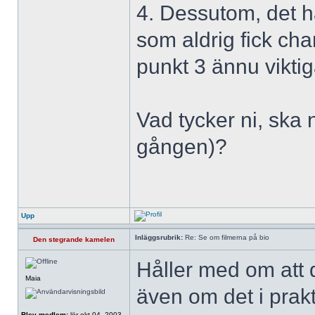
4. Dessutom, det h
som aldrig fick cha
punkt 3 ännu viktig
Vad tycker ni, ska n
gången)?
Upp
Inläggsrubrik:
Re: Se om filmerna på bio
Den stegrande kamelen
Håller med om att d
Maia
även om det i prak
Blev medlem:
lör okt 04, 2003