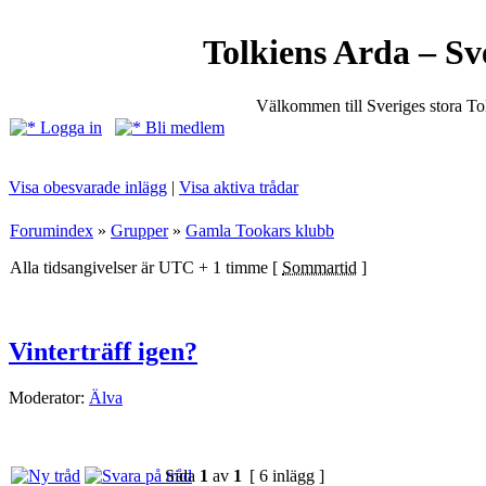
Tolkiens Arda – Sv
Välkommen till Sveriges stora T
Logga in
Bli medlem
Visa obesvarade inlägg
|
Visa aktiva trådar
Forumindex
»
Grupper
»
Gamla Tookars klubb
Alla tidsangivelser är UTC + 1 timme [
Sommartid
]
Vinterträff igen?
Moderator:
Älva
Sida
1
av
1
[ 6 inlägg ]