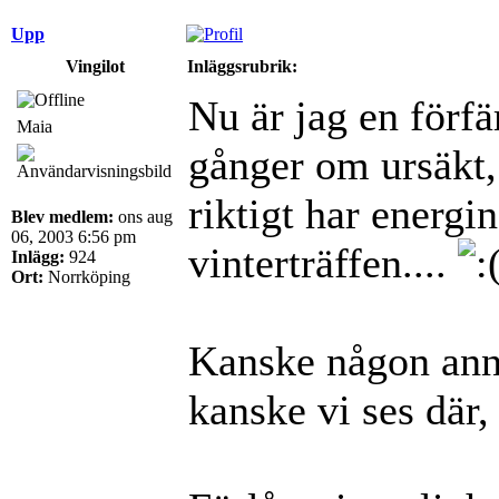
Upp
Vingilot
Inläggsrubrik:
Nu är jag en förf
Maia
gånger om ursäkt,
riktigt har energi
Blev medlem:
ons aug
06, 2003 6:56 pm
vinterträffen....
Inlägg:
924
Ort:
Norrköping
Kanske någon annan
kanske vi ses där