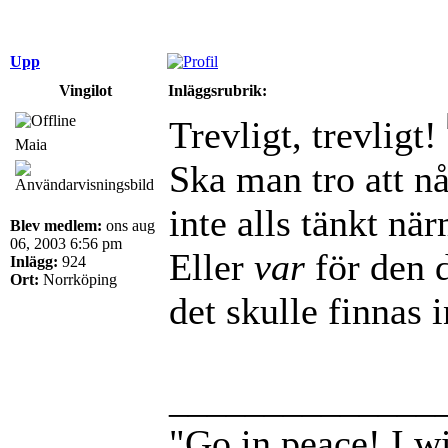
Upp
Vingilot
Inläggsrubrik:
Trevligt, trevligt!
Maia
Ska man tro att n
inte alls tänkt när
Blev medlem:
ons aug
06, 2003 6:56 pm
Eller
var
för den 
Inlägg:
924
Ort:
Norrköping
det skulle finnas 
______________
"Go in peace! I wi