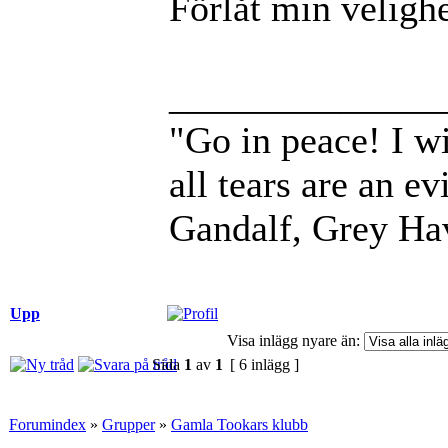
Förlåt min velighe
______________
"Go in peace! I wi
all tears are an evi
Gandalf, Grey Ha
Upp
Visa inlägg nyare än:
Sida
1
av
1
[ 6 inlägg ]
Forumindex
»
Grupper
»
Gamla Tookars klubb