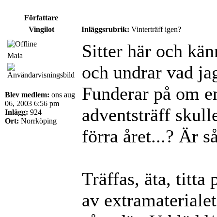
Författare
Vingilot
Inläggsrubrik:
Vinterträff igen?
Sitter här och kän
Maia
och undrar vad jag
Funderar på om en
Blev medlem:
ons aug
06, 2003 6:56 pm
adventsträff skull
Inlägg:
924
Ort:
Norrköping
förra året...? Är s
Träffas, äta, titta
av extramaterialet