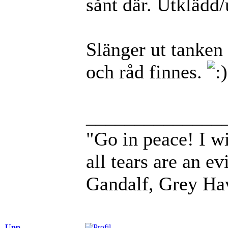
sånt där. Utklädd/
Slänger ut tanken i
och råd finnes.
______________
"Go in peace! I wi
all tears are an evi
Gandalf, Grey Ha
Upp