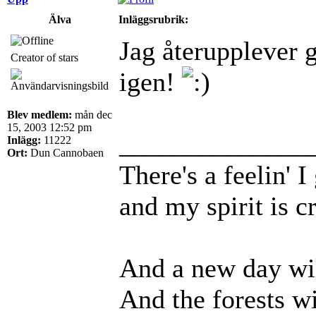
Älva
Inläggsrubrik:
Jag återupplever g
Creator of stars
igen!
Blev medlem:
mån dec
15, 2003 12:52 pm
______________
Inlägg:
11222
Ort:
Dun Cannobaen
There's a feelin' 
and my spirit is cr
And a new day wil
And the forests wi