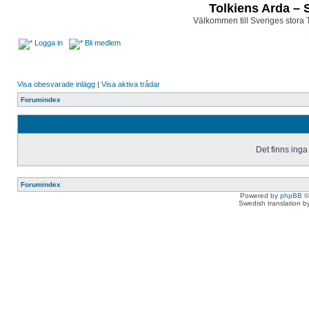
Tolkiens Arda – 
Välkommen till Sveriges stora 
Logga in
Bli medlem
Visa obesvarade inlägg
|
Visa aktiva trådar
Forumindex
Det finns inga
Forumindex
Powered by
phpBB
©
Swedish translation 