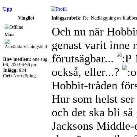
Upp
Vingilot
Inläggsrubrik:
Re: Nedläggning av klubbe
Och nu när Hobbite
Maia
genast varit inne 
förutsägbar...
Blev medlem:
ons aug
06, 2003 6:56 pm
också, eller...?
Inlägg:
924
Ort:
Norrköping
Hobbit-tråden förs
Hur som helst ser
och det ska bli så 
Jacksons Middle-