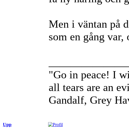
Men i väntan på de
som en gång var, 
______________
"Go in peace! I wi
all tears are an evi
Gandalf, Grey Ha
Upp