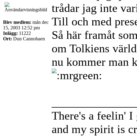
trådar jag inte va
Till och med prese
Blev medlem:
mån dec
15, 2003 12:52 pm
Så här framåt som
Inlägg:
11222
Ort:
Dun Cannobaen
om Tolkiens värld 
nu kommer man kan
______________
There's a feelin' 
and my spirit is cr