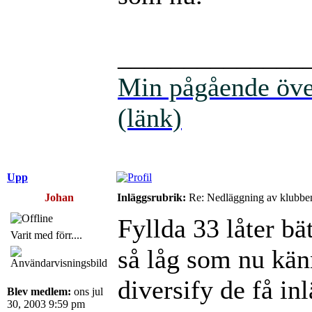
______________
Min pågående över
(länk)
Upp
Johan
Inläggsrubrik:
Re: Nedläggning av klubbe
Fyllda 33 låter bät
Varit med förr....
så låg som nu kän
diversify de få in
Blev medlem:
ons jul
30, 2003 9:59 pm