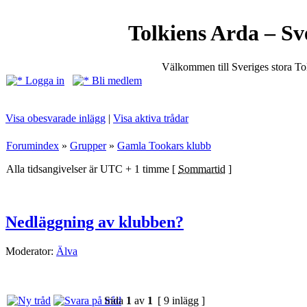
Tolkiens Arda – Sv
Välkommen till Sveriges stora T
Logga in
Bli medlem
Visa obesvarade inlägg
|
Visa aktiva trådar
Forumindex
»
Grupper
»
Gamla Tookars klubb
Alla tidsangivelser är UTC + 1 timme [
Sommartid
]
Nedläggning av klubben?
Moderator:
Älva
Sida
1
av
1
[ 9 inlägg ]