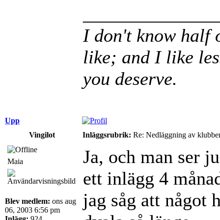
______________
I don't know half 
like; and I like le
you deserve.
Upp
Vingilot
Inläggsrubrik:
Re: Nedläggning av klubbe
Ja, och man ser ju
Maia
ett inlägg 4 månad
jag såg att något 
Blev medlem:
ons aug
06, 2003 6:56 pm
Inlägg:
924