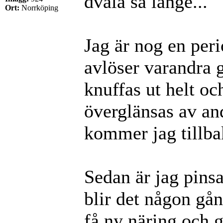
dvala så länge...
Ort:
Norrköping
Jag är nog en peri
avlöser varandra 
knuffas ut helt oc
överglänsas av a
kommer jag tillbak
Sedan är jag pinsam
blir det någon gån
få ny näring och g