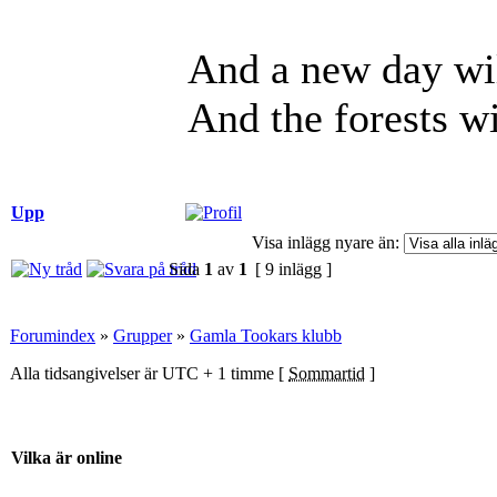
And a new day wil
And the forests wi
Upp
Visa inlägg nyare än:
Sida
1
av
1
[ 9 inlägg ]
Forumindex
»
Grupper
»
Gamla Tookars klubb
Alla tidsangivelser är UTC + 1 timme [
Sommartid
]
Vilka är online