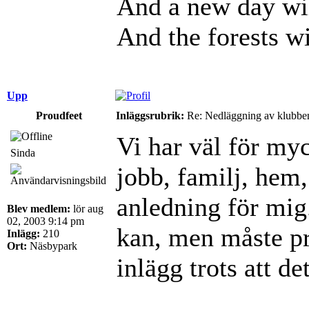
And a new day wil
And the forests wi
Upp
Proudfeet
Inläggsrubrik:
Re: Nedläggning av klubbe
Vi har väl för myc
Sinda
jobb, familj, hem, 
anledning för mig.
Blev medlem:
lör aug
02, 2003 9:14 pm
kan, men måste pri
Inlägg:
210
Ort:
Näsbypark
inlägg trots att de