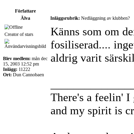
Författare
Älva
Inläggsrubrik:
Nedläggning av klubben?
Känns som om den
Creator of stars
fosiliserad.... ing
aldrig varit särsk
Blev medlem:
mån dec
15, 2003 12:52 pm
Inlägg:
11222
Ort:
Dun Cannobaen
______________
There's a feelin' 
and my spirit is cr