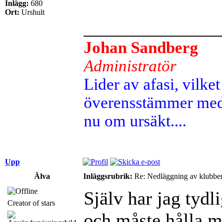
Inlägg:
680
Ort:
Urshult
______________
Johan Sandberg
Administratör
Lider av afasi, vilket 
överensstämmer med 
nu om ursäkt....
Upp
Älva
Inläggsrubrik:
Re: Nedläggning av klubbe
Själv har jag tydli
Creator of stars
och måste hålla m