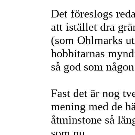
Det föreslogs red
att istället dra 
(som Ohlmarks utt
hobbitarnas myndi
så god som någon
Fast det är nog t
mening med de hä
åtminstone så läng
som nu.