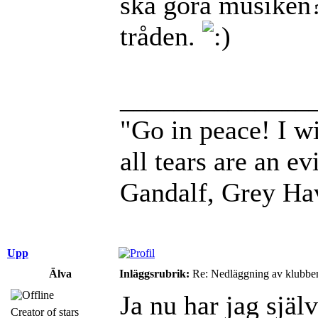
ska göra musiken? 
tråden.
______________
"Go in peace! I wi
all tears are an evi
Gandalf, Grey Ha
Upp
Älva
Inläggsrubrik:
Re: Nedläggning av klubbe
Ja nu har jag själ
Creator of stars