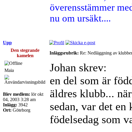
överensstämmer med 
nu om ursäkt....
Upp
Den stegrande
Inläggsrubrik:
Re: Nedläggning av klubbe
kamelen
Johan skrev:
Maia
en del som är född
äldres klubb... när
Blev medlem:
lör okt
04, 2003 3:28 am
sedan, var det en 
Inlägg:
3942
Ort:
Göteborg
födelsedag som va