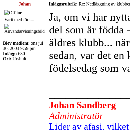
Johan
Inläggsrubrik:
Re: Nedläggning av klubbe
Ja, om vi har nytt
Varit med förr....
del som är födda -
äldres klubb... när
Blev medlem:
ons jul
30, 2003 9:59 pm
sedan, var det en 
Inlägg:
680
Ort:
Urshult
födelsedag som va
______________
Johan Sandberg
Administratör
Lider av afasi, vilket 