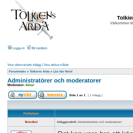
Tolkie
Välkommen til
Logga in
Bli medlem
Visa obesvarade inlägg
|
Visa aktiva trådar
Forumindex
»
Tolkiens Arda
»
Läs här först!
Administratörer och moderatorer
Moderator:
Ainur
Sida
1
av
1
[ 1 inlägg ]
Författare
Beledhel
Inläggsrubrik:
Administratörer och moderatorer