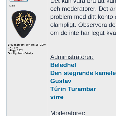
Det kan vara bra att kän
Maia
och moderatorer. Det är 
problem med ditt konto e
olämpligt. Observera do
om de inte har legat kva
Blev medlem:
sön jan 18, 2004
5:46 pm
Inlägg:
2474
Ort:
Upplands Väsby
Administratörer:
Beledhel
Den stegrande kamel
Gustav
Túrin Turambar
virre
Moderatorer: