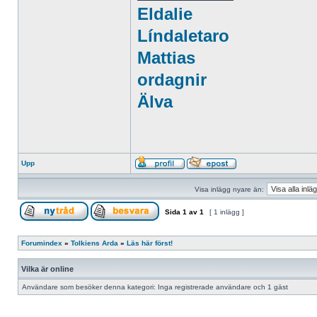
Eldalie
Líndaletaro
Mattias
ordagnir
Älva
Upp
Visa inlägg nyare än:
Sida
1
av
1
[ 1 inlägg ]
Forumindex
»
Tolkiens Arda
»
Läs här först!
Vilka är online
Användare som besöker denna kategori: Inga registrerade användare och 1 gäst