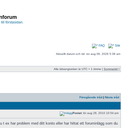
enforum
 till förstasidan.
FAQ
Sök
Aktuellt datum och tid: tor aug 06, 2026 5:38 am
Alla tidsangivelser är UTC + 1 timme [
Sommartid
]
Föregående tråd
|
Nästa tråd
Postat:
lör aug 28, 2010 10:54 pm
u t ex har problem med ditt konto eller har hittat ett foruminlägg som du