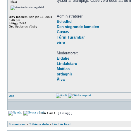
tycker är olämpligt. Observera dock att du 
Maia
Administratörer:
Blev medlem:
sön jan 18, 2004
5:46 pm
Beledhel
Inlägg:
2474
Den stegrande kamelen
Ort:
Upplands Väsby
Gustav
Túrin Turambar
virre
Moderatorer:
Eldalie
Líndaletaro
Mattias
ordagnir
Älva
Upp
Sida
1
av
1
[ 1 inlägg ]
Forumindex
»
Tolkiens Arda
»
Läs här först!