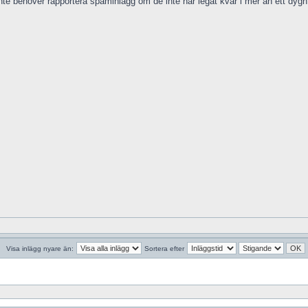
inte behöver rapportera spaminlägg om de inte har legat kvar i mer än ett dygn
Visa inlägg nyare än:
Sortera efter