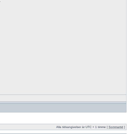
.
Alla tidsangivelser är UTC + 1 timme [
Sommartid
]