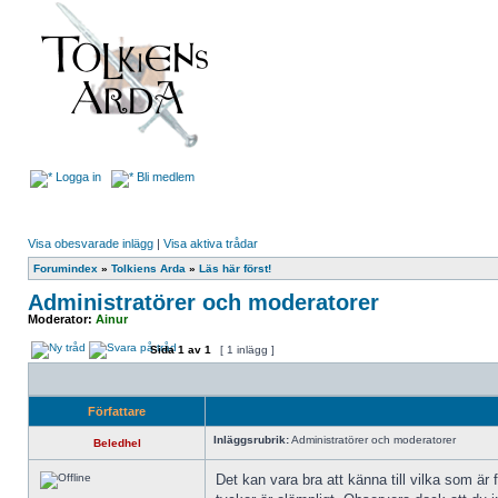
Logga in
Bli medlem
Visa obesvarade inlägg
|
Visa aktiva trådar
Forumindex
»
Tolkiens Arda
»
Läs här först!
Administratörer och moderatorer
Moderator:
Ainur
Sida
1
av
1
[ 1 inlägg ]
Författare
Inläggsrubrik:
Administratörer och moderatorer
Beledhel
Det kan vara bra att känna till vilka som är