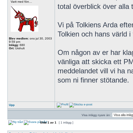
Varit med förr....
total överblick över alla 
Vi på Tolkiens Arda efte
Tolkien och hans värld i
Blev medlem:
ons jul 30, 2003
9:59 pm
Inlägg:
680
Ort:
Urshult
Om någon av er har kla
vänliga att skicka ett PM
meddelandet vill vi ha n
som ni finner stötande.
Upp
Visa inlägg nyare än:
Sida
1
av
1
[ 1 inlägg ]