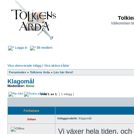
Tolkie
Välkommen til
Logga in
Bli medlem
Visa obesvarade inlägg
|
Visa aktiva trådar
Forumindex
»
Tolkiens Arda
»
Läs här först!
Klagomål
Moderator:
Ainur
Sida
1
av
1
[ 1 inlägg ]
Författare
Inläggsrubrik:
Klagomål
Johan
Vi växer hela tiden, och 