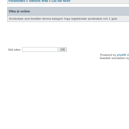
Forumindex
»
Tolkiens Arda
»
Läs här först!
Vilka är online
Användare som besöker denna kategori: Inga registrerade användare och 1 gäst
Sök efter:
Powered by
phpBB
©
Swedish translation 