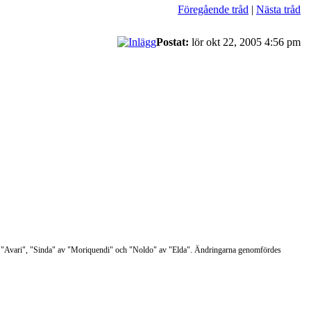
Föregående tråd
|
Nästa tråd
Postat:
lör okt 22, 2005 4:56 pm
v "Avari", "Sinda" av "Moriquendi" och "Noldo" av "Elda". Ändringarna genomfördes