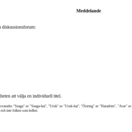
Meddelande
a diskussionsforum:
en att välja en individuell titel.
otsvarades "Snaga" av "Snaga-hai", "Uruk" av "Uruk-hai", "Östring" av "Haradrim", "Avar" a
 och inte folken som helhet.