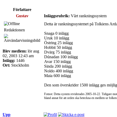
Författare
Gustav
Inläggsrubrik:
Vårt rankningssystem
Detta är rankningssystemet på Tolkiens Ard
Redaktionen
Snaga 0 inlägg
Uruk 10 inlägg
Östring 25 inlägg
Hobbit 50 inlägg
Blev medlem:
lör aug
Dvärg 75 inlägg
02, 2003 12:43 am
Dúnadan 100 inlägg
Inlägg:
1446
Avar 150 inlägg
Ort:
Stockholm
Sinda 200 inlägg
Noldo 400 inlägg
Maia 600 inlägg
Den som överskrider 1500 inlägg ges möjlighet
Fotnot: Detta system reviderades 2005-10-22. Tidigare m
bland annat för att orden ska beteckna en medlem ur folken
Upp