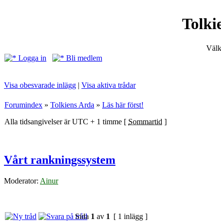
Tolki
Välk
Logga in
Bli medlem
Visa obesvarade inlägg
|
Visa aktiva trådar
Forumindex
»
Tolkiens Arda
»
Läs här först!
Alla tidsangivelser är UTC + 1 timme [
Sommartid
]
Vårt rankningssystem
Moderator:
Ainur
Sida
1
av
1
[ 1 inlägg ]